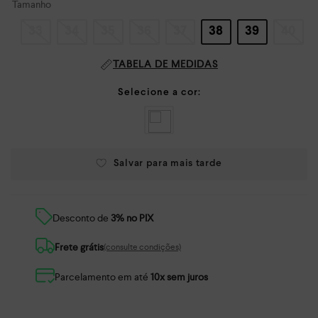
Tamanho
33
34
35
36
37
38
39
40
TABELA DE MEDIDAS
Desconto de
3% no PIX
Frete grátis
(consulte condições)
Parcelamento em até
10x sem juros