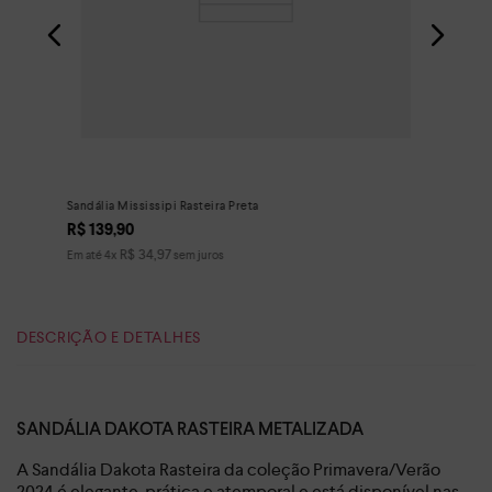
Sandália Mississipi Rasteira Preta
R$
139
,
90
R$
34
,
97
Em até
4
x
sem juros
DESCRIÇÃO E DETALHES
SANDÁLIA DAKOTA RASTEIRA METALIZADA
A Sandália Dakota Rasteira da coleção Primavera/Verão
2024 é elegante, prática e atemporal e está disponível nas