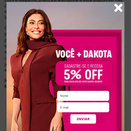
cores metalizado-prata e metalizado-ouro. Com seu design
minimalista, ela é ideal para o dia a dia e para momentos de
lazer.
O destaque desse modelo está na parte frontal, formada
por
, juntamente com as
uma tira fina repleta de brilhos
peças que envolvem os pés, trazendo sofisticação e
elegância aos looks. Além disso,
a sola rasteira proporciona
. Versátil, ela pode ser
maior conforto ao caminhar
combinada com looks casuais, como saia jeans ou calça
jeans e blusa, vestidos estampados ou com looks mais
sociais, como calça de alfaiataria e camisa.
Dia a dia, lazer
Indicado para:
Sintético
Material:
:
1,00 cm
Altura da sola
:
Metalizado
ENVIAR
Cor
:
Y7624-00007
Referência