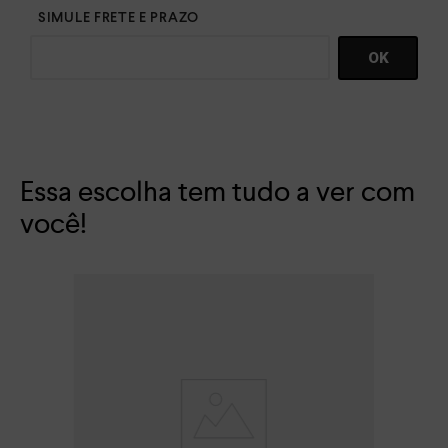
Essa escolha tem tudo a ver com
você!
San
R$
Em 