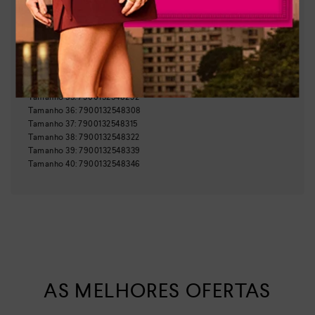
Brasil
País de origem:
Indústria Brasileira
64029990
NCM:
GTIN:
Tamanho
33
:
7900132548278
Tamanho
34
:
7900132548285
Tamanho
35
:
7900132548292
Tamanho
36
:
7900132548308
Tamanho
37
:
7900132548315
Tamanho
38
:
7900132548322
Tamanho
39
:
7900132548339
Tamanho
40
:
7900132548346
AS MELHORES OFERTAS