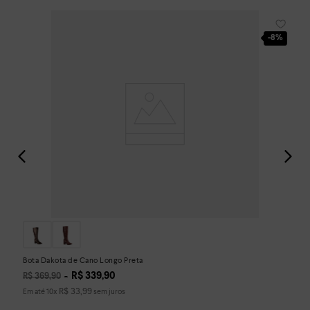
-
8%
Bota Dakota de Cano Longo Preta
R$
339
,
90
R$
369
,
90
R$
33
,
99
Em até
10
x
sem juros