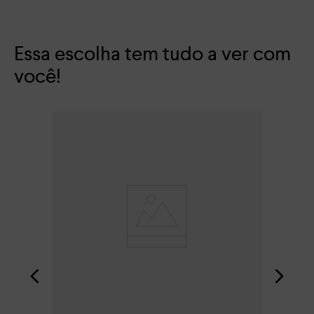
Essa escolha tem tudo a ver com
você!
San
R$
Em 