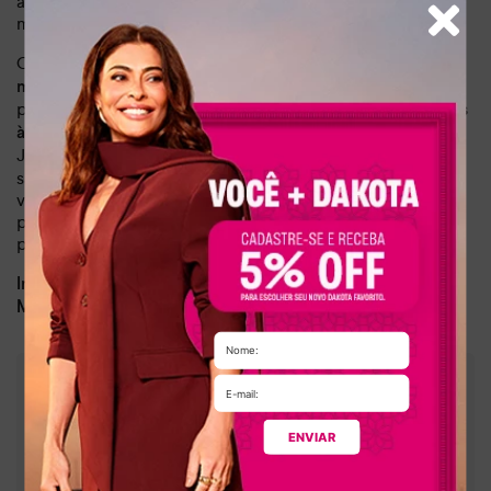
atemporal, ela combina com diversas produções, desde as
mais casuais até as mais sofisticadas.
O destaque deste modelo fica por conta das
tiras finas e
, proporcionando um ajuste
macias que envolvem os pés
perfeito e confortável. Ainda contra
com calce fácil, graças
.
à tira maleável que envolve o calcanhar, sem fechamentos
Já
, tornando a
a sola rasteira garante conforto ao caminhar
sandália ideal para ser usada por longos períodos. Versátil,
você pode compor looks casuais, com calça jeans e blusa
para um visual despojado ou com vestidos fluidos e leves
para um look romântico.
Dia a dia, lazer, balada
Indicado para:
Sintético
Material:
:
1,00 cm
Altura da sola
:
Metalizado
Cor
ENVIAR
:
Y8701-00001
Referência