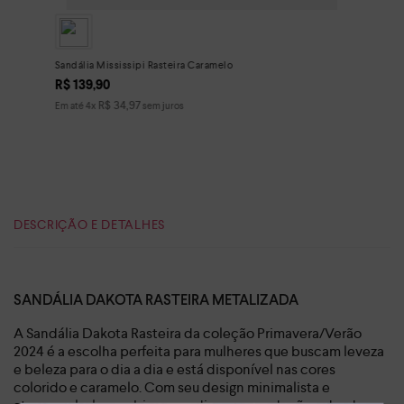
Sandália Mississipi Rasteira Caramelo
R$
139
,
90
R$
34
,
97
Em até
4
x
sem juros
DESCRIÇÃO E DETALHES
SANDÁLIA DAKOTA RASTEIRA METALIZADA
A Sandália Dakota Rasteira da coleção Primavera/Verão
2024 é a escolha perfeita para mulheres que buscam leveza
e beleza para o dia a dia e está disponível nas cores
colorido e caramelo. Com seu design minimalista e