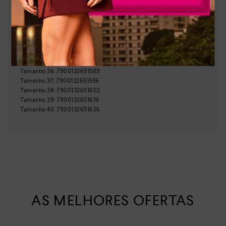
Brasil
País de origem:
Indústria Brasileira
64029990
NCM:
GTIN:
Tamanho
33
:
7900132687618
Tamanho
34
:
7900132651572
Tamanho
35
:
7900132582906
Tamanho
36
:
7900132651589
Tamanho
37
:
7900132651596
Tamanho
38
:
7900132651602
Tamanho
39
:
7900132651619
Tamanho
40
:
7900132651626
AS MELHORES OFERTAS