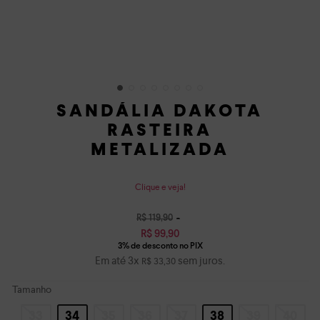
SANDÁLIA DAKOTA
RASTEIRA
METALIZADA
Clique e veja!
R$
119
,
90
R$
99
,
90
Em até
3
x
sem juros.
R$
33
,
30
Tamanho
33
34
35
36
37
38
39
40