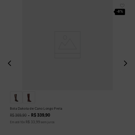
-
8%
Bota Dakota de Cano Longo Preta
R$
339
,
90
R$
369
,
90
R$
33
,
99
Em até
10
x
sem juros