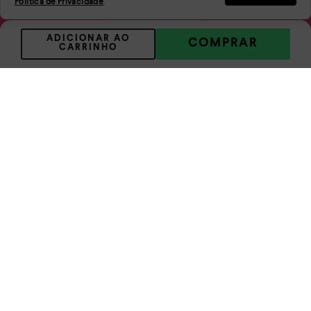
Política de Privacidade
.
ASSINAR
ADICIONAR AO
COMPRAR
CARRINHO
Atendimento
A empresa
Condições gerais de compra
Política de privacidade
Troca e Devolução
Clube de Águias
Sustentabilidade