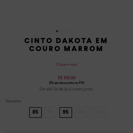
CINTO DAKOTA EM
COURO MARROM
Clique e veja!
R$
109
,
90
Em até
3
x
sem juros.
R$
36
,
63
Tamanho
85
90
95
100
105