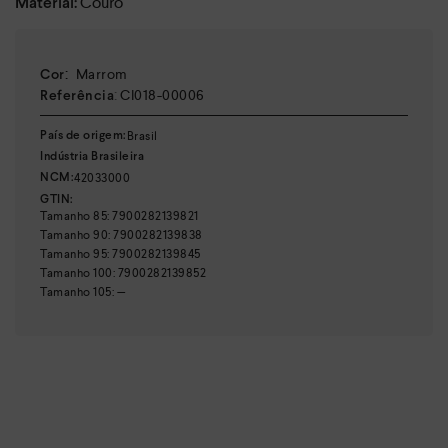
Couro
Material:
:
Marrom
Cor
:
CI018-00006
Referência
Brasil
País de origem:
Indústria Brasileira
42033000
NCM:
GTIN:
Tamanho
85
:
7900282139821
Tamanho
90
:
7900282139838
Tamanho
95
:
7900282139845
Tamanho
100
:
7900282139852
Tamanho
105
:
—