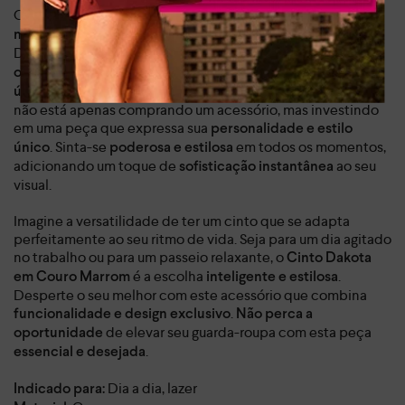
O grande destaque deste cinto feminino é a sua
fivela
, adornada com a inicial da marca
metalizada exclusiva
Dakota. Este detalhe único não só reforça a
identidade e
do produto, como também o alinha com as
originalidade
. Ao adquirir este cinto, você
últimas tendências da moda
não está apenas comprando um acessório, mas investindo
em uma peça que expressa sua
personalidade e estilo
. Sinta-se
em todos os momentos,
único
poderosa e estilosa
adicionando um toque de
ao seu
sofisticação instantânea
visual.
Imagine a versatilidade de ter um cinto que se adapta
perfeitamente ao seu ritmo de vida. Seja para um dia agitado
no trabalho ou para um passeio relaxante, o
Cinto Dakota
é a escolha
.
em Couro Marrom
inteligente e estilosa
Desperte o seu melhor com este acessório que combina
.
funcionalidade e design exclusivo
Não perca a
de elevar seu guarda-roupa com esta peça
oportunidade
.
essencial e desejada
Dia a dia, lazer
Indicado para: