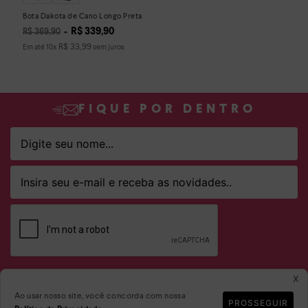
Bota Dakota de Cano Longo Preta
R$
339
,
90
R$
369
,
90
R$
33
,
99
Em até
10
x
sem juros
FIQUE POR DENTRO
Ao clicar em ASSINAR declaro que concordo em receber novidades
x
e promoções da Dakota e suas marcas.
Ao usar nosso site, você concorda com nossa
Confira nossa
PROSSEGUIR
Política de privacidade