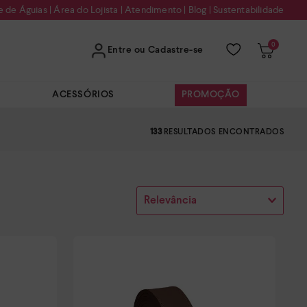
e de Águias
|
Área do Lojista
|
Atendimento
|
Blog
|
Sustentabilidade
0
Entre ou Cadastre-se
ACESSÓRIOS
PROMOÇÃO
133
Relevância