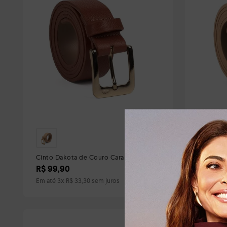
Cinto Dakota de Couro Caramelo
Cinto Da
R$
99
,
90
R$
139
,
Em até
3
x
R$
33
,
30
sem juros
Em até
4