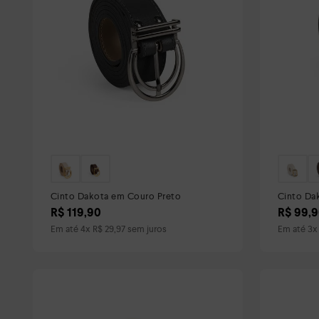
Cinto Dakota em Couro Preto
Cinto Da
R$
119
,
90
R$
99
,
9
Em até
4
x
R$
29
,
97
sem juros
Em até
3