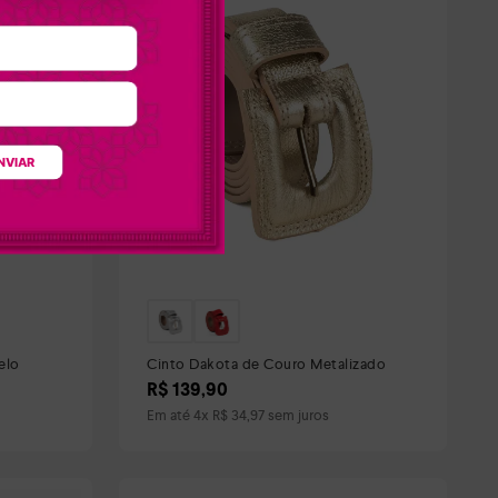
NVIAR
elo
Cinto Dakota de Couro Metalizado
R$
139
,
90
Em até
4
x
R$
34
,
97
sem juros