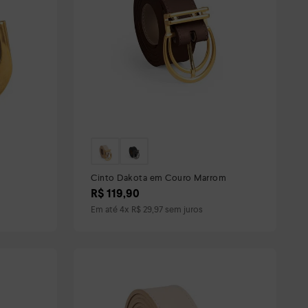
Cinto Dakota em Couro Marrom
R$
119
,
90
Em até
4
x
R$
29
,
97
sem juros