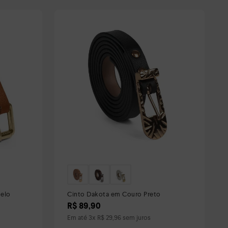
melo
Cinto Dakota em Couro Preto
R$
89
,
90
Em até
3
x
R$
29
,
96
sem juros