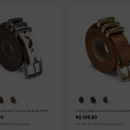
kota em Couro Animal Print
Cinto Dakota em Couro Cara
90
R$
109
,
90
x
R$
29
,
97
sem juros
Em até
3
x
R$
36
,
63
sem juros