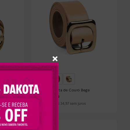
izado
Cinto Dakota de Couro Bege
R$
139
,
90
Em até
4
x
R$
34
,
97
sem juros