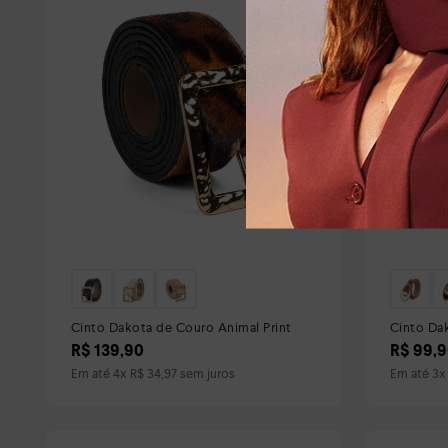
Cinto Dakota de Couro Animal Print
Cinto Da
R$
139
,
90
R$
99
,
9
Em até
4
x
R$
34
,
97
sem juros
Em até
3