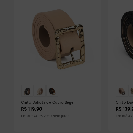
Cinto Dakota de Couro Bege
Cinto Da
R$
119
,
90
R$
139
,
Em até
4
x
R$
29
,
97
sem juros
Em até
4