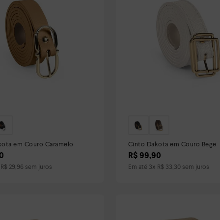
kota em Couro Caramelo
Cinto Dakota em Couro Bege
0
R$
99
,
90
x
R$
29
,
96
sem juros
Em até
3
x
R$
33
,
30
sem juros