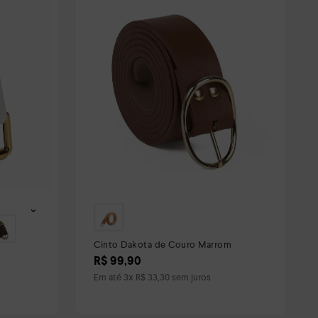
Cinto Dakota de Couro Marrom
R$
99
,
90
Em até
3
x
R$
33
,
30
sem juros