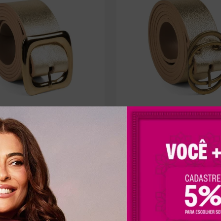
kota de Couro Metalizado
Cinto Dakota de Couro Metal
90
R$
109
,
90
x
R$
34
,
97
sem juros
Em até
3
x
R$
36
,
63
sem juros