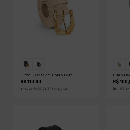
Cinto Dakota em Couro Bege
Cinto Da
R$
119
,
90
R$
109
,
Em até
4
x
R$
29
,
97
sem juros
Em até
3