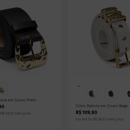
kota em Couro Preto
Cinto Dakota em Couro Bege
90
R$
109
,
90
x
R$
34
,
97
sem juros
Em até
3
x
R$
36
,
63
sem juros