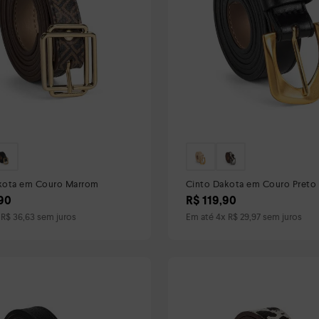
kota em Couro Marrom
Cinto Dakota em Couro Preto
90
R$
119
,
90
x
R$
36
,
63
sem juros
Em até
4
x
R$
29
,
97
sem juros