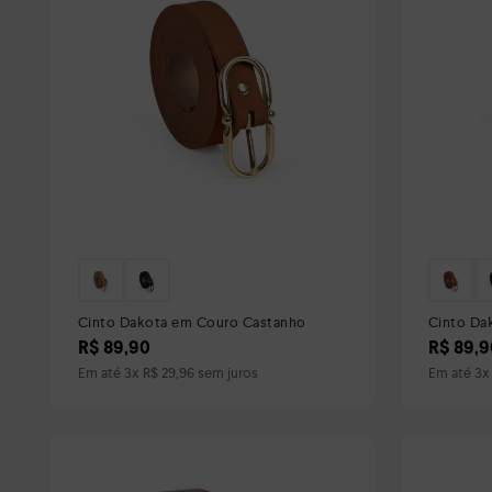
Cinto Dakota em Couro Castanho
Cinto Da
R$
89
,
90
R$
89
,
9
Em até
3
x
R$
29
,
96
sem juros
Em até
3