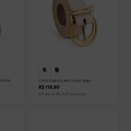
 Print
Cinto Dakota em Couro Bege
R$
119
,
90
Em até
4
x
R$
29
,
97
sem juros