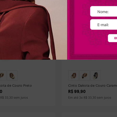
E
kota de Couro Preto
Cinto Dakota de Couro Caram
0
R$
99
,
90
x
R$
33
,
30
sem juros
Em até
3
x
R$
33
,
30
sem juros