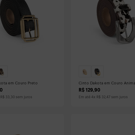
kota em Couro Preto
Cinto Dakota em Couro Animal
0
R$
129
,
90
x
R$
33
,
30
sem juros
Em até
4
x
R$
32
,
47
sem juros