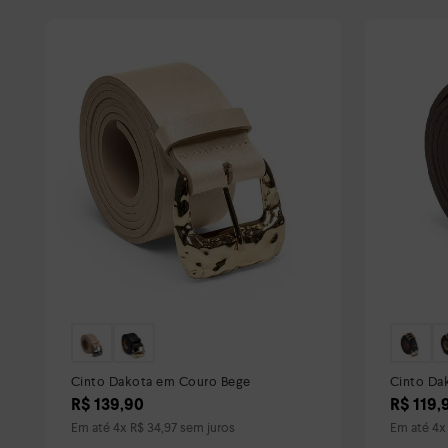
Cinto Dakota em Couro Bege
Cinto Da
R$
139
,
90
R$
119
,
Em até
4
x
R$
34
,
97
sem juros
Em até
4