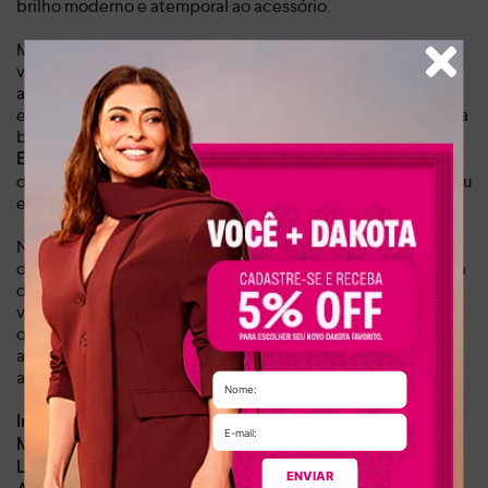
brilho moderno e atemporal ao acessório.
Mais do que uma simples bolsa feminina, este modelo é um
verdadeiro convite para elevar o seu estilo de vida. Imagine
a praticidade de transitar do look de trabalho para um
evento noturno ou social sem precisar trocar de acessório; a
bolsa transversal Dakota oferece essa versatilidade única.
,
Ela entrega a autoconfiança de estar sempre bem-vestida
destacando sua personalidade seja em um almoço casual ou
em uma festa sofisticada.
Não perca a oportunidade de transformar suas produções
diárias com essa peça-chave indispensável. Combinando a
durabilidade da marca Dakota ao desejo imediato de um
visual marcante, este é o investimento inteligente para
quem busca exclusividade e sofisticação. Garanta a sua
agora mesmo e experimente o poder de um acessório que
atrai olhares por onde passa.
Dia a dia, eventos noturnos, eventos sociais
Indicado para:
Sintético
Material:
20 cm
Largura da bolsa:
ENVIAR