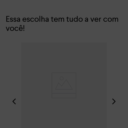
Essa escolha tem tudo a ver com
você!
Bol
R$
Em 