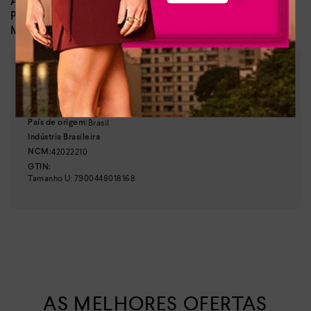
18 cm
Altura da bolsa:
8,5 cm
Profundidade:
48 cm
Medida das alças:
:
Metalizado
Cor
:
DK295-00003
Referência
Brasil
País de origem:
Indústria Brasileira
42022210
NCM:
GTIN:
Tamanho
U
:
7900448018168
AS MELHORES OFERTAS