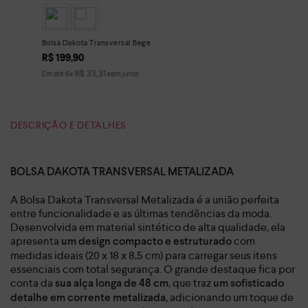
Bolsa Dakota Transversal Bege
R$
199
,
90
R$
33
,
31
Em até
6
x
sem juros
DESCRIÇÃO E DETALHES
BOLSA DAKOTA TRANSVERSAL METALIZADA
A Bolsa Dakota Transversal Metalizada é a união perfeita
entre funcionalidade e as últimas tendências da moda.
Desenvolvida em material sintético de alta qualidade, ela
apresenta
com
um design compacto e estruturado
medidas ideais (20 x 18 x 8,5 cm) para carregar seus itens
essenciais com total segurança. O grande destaque fica por
conta da
, que traz
sua alça longa de 48 cm
um sofisticado
, adicionando um toque de
detalhe em corrente metalizada