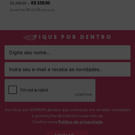
R$
339
,
90
R$
369
,
90
R$
33
,
99
Em até
10
x
sem juros
FIQUE POR DENTRO
Ao clicar em ASSINAR declaro que concordo em receber novidades
e promoções da Dakota e suas marcas.
Confira nossa
Política de privacidade