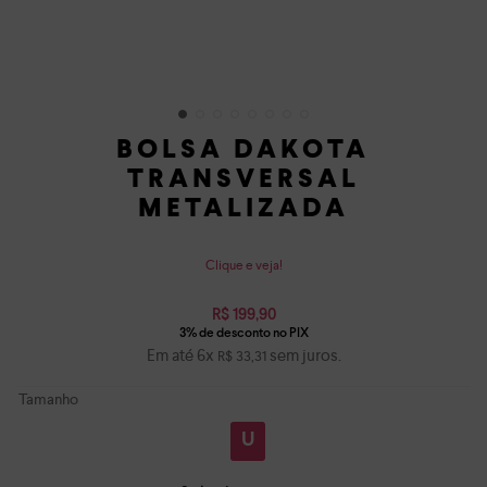
BOLSA DAKOTA
TRANSVERSAL
METALIZADA
Clique e veja!
R$
199
,
90
Em até
6
x
sem juros.
R$
33
,
31
Tamanho
U