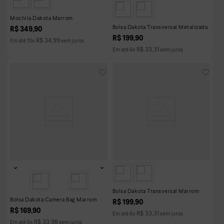
Mochila Dakota Marrom
Bolsa Dakota Transversal Metalizada
R$
349
,
90
R$
199
,
90
R$
34
,
99
Em até
10
x
sem juros
R$
33
,
31
Em até
6
x
sem juros
Bolsa Dakota Transversal Marrom
Bolsa Dakota Camera Bag Marrom
R$
199
,
90
R$
169
,
90
R$
33
,
31
Em até
6
x
sem juros
R$
33
,
98
Em até
5
x
sem juros