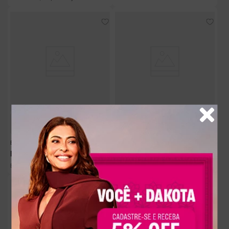
Bolsa Dakota Transversal Preta
Bolsa Dakota Tote Bege
R$
199
,
90
R$
299
,
90
R$
33
,
31
R$
29
,
99
Em até
6
x
sem juros
Em até
10
x
sem juros