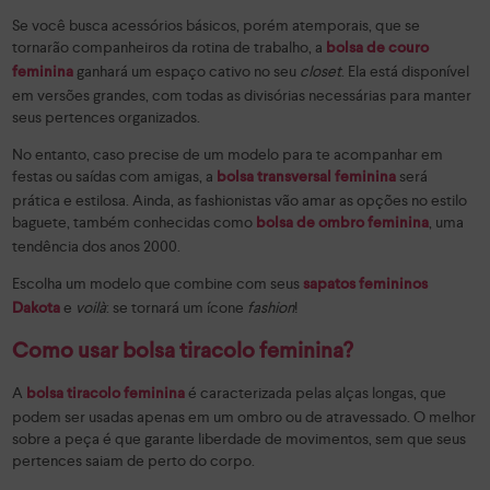
Se você busca acessórios básicos, porém atemporais, que se
tornarão companheiros da rotina de trabalho, a
bolsa de couro
ganhará um espaço cativo no seu
closet
. Ela está disponível
feminina
em versões grandes, com todas as divisórias necessárias para manter
seus pertences organizados.
No entanto, caso precise de um modelo para te acompanhar em
festas ou saídas com amigas, a
será
bolsa transversal feminina
prática e estilosa. Ainda, as fashionistas vão amar as opções no estilo
baguete, também conhecidas como
, uma
bolsa de ombro feminina
tendência dos anos 2000.
Escolha um modelo que combine com seus
sapatos femininos
e
voilà
: se tornará um ícone
fashion
!
Dakota
Como usar bolsa tiracolo feminina?
A
é caracterizada pelas alças longas, que
bolsa tiracolo feminina
podem ser usadas apenas em um ombro ou de atravessado. O melhor
sobre a peça é que garante liberdade de movimentos, sem que seus
pertences saiam de perto do corpo.