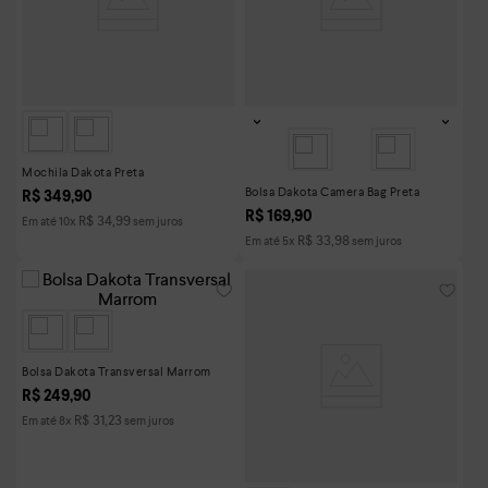
Mochila Dakota Preta
Bolsa Dakota Camera Bag Preta
R$
349
,
90
R$
169
,
90
R$
34
,
99
Em até
10
x
sem juros
R$
33
,
98
Em até
5
x
sem juros
Bolsa Dakota Transversal Marrom
R$
249
,
90
R$
31
,
23
Em até
8
x
sem juros