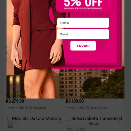
ENVIAR
Bolsa Dakota Transversal Bege
Bolsa Dakota Preta
R$
249
,
90
R$
299
,
90
R$
31
,
23
R$
29
,
99
Em até
8
x
sem juros
Em até
10
x
sem juros
Bolsa Dakota Transversal Caramelo
Bolsa Dakota Transversal Bege
R$
279
,
90
R$
199
,
90
R$
31
,
10
R$
33
,
31
Em até
9
x
sem juros
Em até
6
x
sem juros