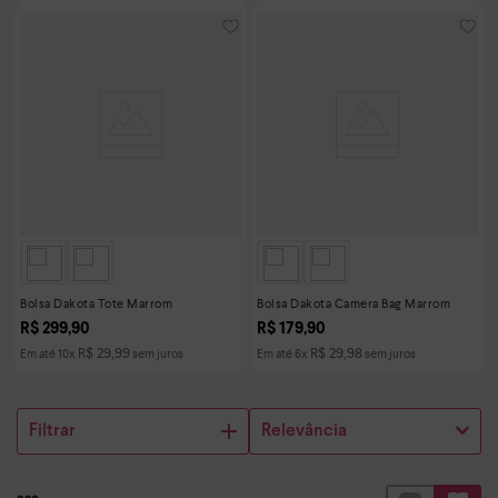
Bolsa Dakota Tote Marrom
Bolsa Dakota Camera Bag Marrom
R$
299
,
90
R$
179
,
90
R$
29
,
99
R$
29
,
98
Em até
10
x
sem juros
Em até
6
x
sem juros
Filtrar
Relevância