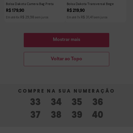
Bolsa Dakota Camera Bag Preta
Bolsa Dakota Transversal Bege
R$
179
,
90
R$
219
,
90
R$
29
,
98
R$
31
,
41
Em até
6
x
sem juros
Em até
7
x
sem juros
Mostrar mais
Voltar ao Topo
33
34
35
36
37
38
39
40