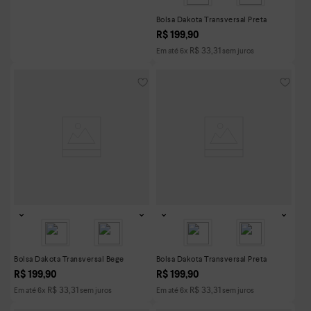
Bolsa Dakota Transversal Preta
R$
199
,
90
R$
33
,
31
Em até
6
x
sem juros
Bolsa Dakota Transversal Bege
Bolsa Dakota Transversal Preta
R$
199
,
90
R$
199
,
90
R$
33
,
31
R$
33
,
31
Em até
6
x
sem juros
Em até
6
x
sem juros