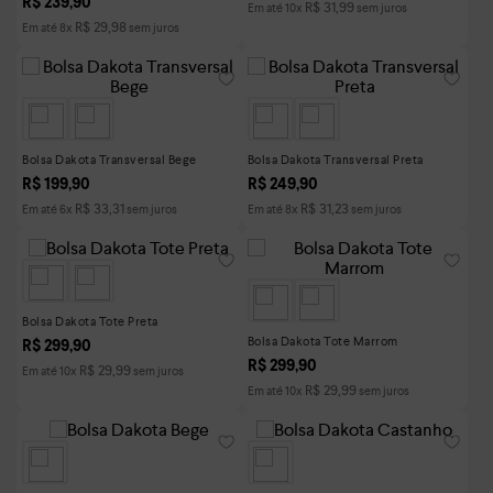
R$
239
,
90
R$
31
,
99
Em até
10
x
sem juros
R$
29
,
98
Em até
8
x
sem juros
Bolsa Dakota Transversal Bege
Bolsa Dakota Transversal Preta
R$
199
,
90
R$
249
,
90
R$
33
,
31
R$
31
,
23
Em até
6
x
sem juros
Em até
8
x
sem juros
Bolsa Dakota Tote Preta
Bolsa Dakota Tote Marrom
R$
299
,
90
R$
299
,
90
R$
29
,
99
Em até
10
x
sem juros
R$
29
,
99
Em até
10
x
sem juros