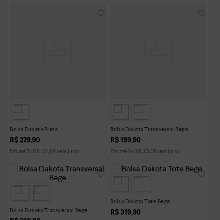
Bolsa Dakota Preta
Bolsa Dakota Transversal Bege
R$
229
,
90
R$
199
,
90
R$
32
,
84
R$
33
,
31
Em até
7
x
sem juros
Em até
6
x
sem juros
Bolsa Dakota Tote Bege
Bolsa Dakota Transversal Bege
R$
319
,
90