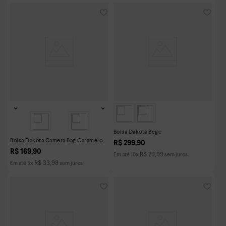
Bolsa Dakota Bege
Bolsa Dakota Camera Bag Caramelo
R$
299
,
90
R$
169
,
90
R$
29
,
99
Em até
10
x
sem juros
R$
33
,
98
Em até
5
x
sem juros