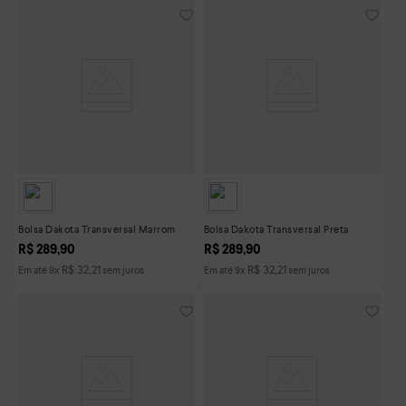
Bolsa Dakota Transversal Marrom
Bolsa Dakota Transversal Preta
R$
289
,
90
R$
289
,
90
R$
32
,
21
R$
32
,
21
Em até
9
x
sem juros
Em até
9
x
sem juros