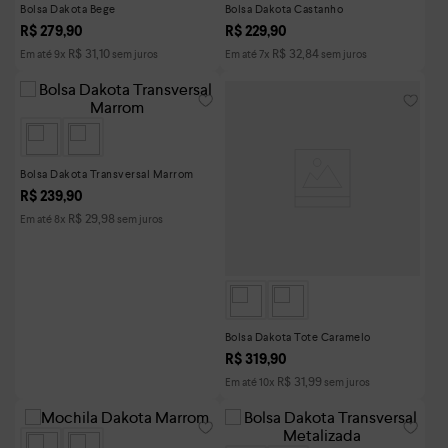
Bolsa Dakota Bege
Bolsa Dakota Castanho
R$
279
,
90
R$
229
,
90
R$
31
,
10
R$
32
,
84
Em até
9
x
sem juros
Em até
7
x
sem juros
Bolsa Dakota Transversal Marrom
R$
239
,
90
R$
29
,
98
Em até
8
x
sem juros
Bolsa Dakota Tote Caramelo
R$
319
,
90
R$
31
,
99
Em até
10
x
sem juros