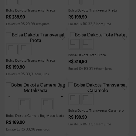
Bolsa Dakota Transversal Preta
Bolsa Dakota Transversal Preta
R$
239
,
90
R$
199
,
90
R$
29
,
98
R$
33
,
31
Em até
8
x
sem juros
Em até
6
x
sem juros
Bolsa Dakota Tote Preta
Bolsa Dakota Transversal Preta
R$
319
,
90
R$
199
,
90
R$
31
,
99
Em até
10
x
sem juros
R$
33
,
31
Em até
6
x
sem juros
Bolsa Dakota Transversal Caramelo
Bolsa Dakota Camera Bag Metalizada
R$
199
,
90
R$
169
,
90
R$
33
,
31
Em até
6
x
sem juros
R$
33
,
98
Em até
5
x
sem juros