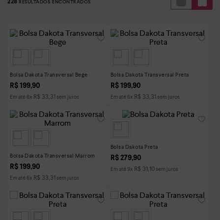
228
Bolsa Dakota Transversal Bege
Bolsa Dakota Transversal Preta
R$
199
,
90
R$
199
,
90
R$
33
,
31
R$
33
,
31
Em até
6
x
sem juros
Em até
6
x
sem juros
Bolsa Dakota Preta
Bolsa Dakota Transversal Marrom
R$
279
,
90
R$
199
,
90
R$
31
,
10
Em até
9
x
sem juros
R$
33
,
31
Em até
6
x
sem juros