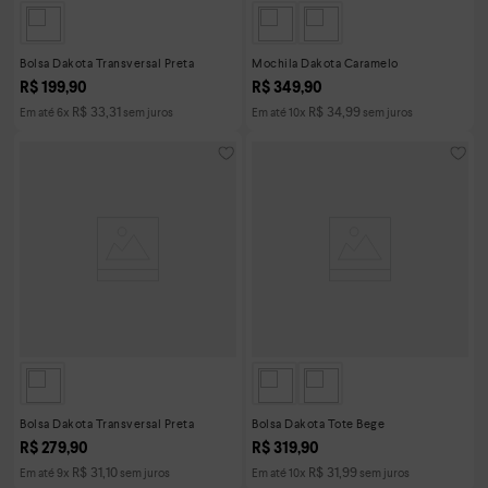
Bolsa Dakota Transversal Preta
Mochila Dakota Caramelo
R$
199
,
90
R$
349
,
90
R$
33
,
31
R$
34
,
99
Em até
6
x
sem juros
Em até
10
x
sem juros
Bolsa Dakota Transversal Preta
Bolsa Dakota Tote Bege
R$
279
,
90
R$
319
,
90
R$
31
,
10
R$
31
,
99
Em até
9
x
sem juros
Em até
10
x
sem juros