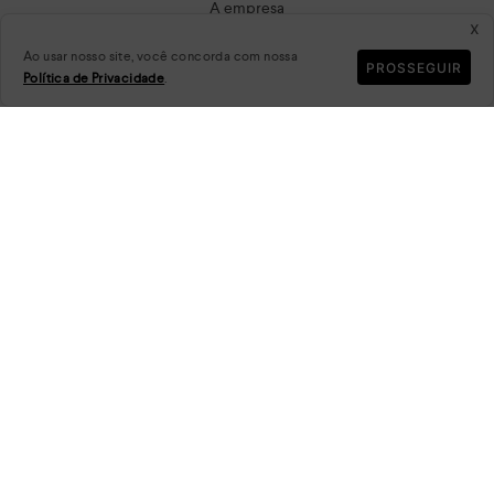
A empresa
x
Condições gerais de compra
Ao usar nosso site, você concorda com nossa
Política de privacidade
PROSSEGUIR
Política de Privacidade
.
Troca e Devolução
Clube de Águias
Sustentabilidade