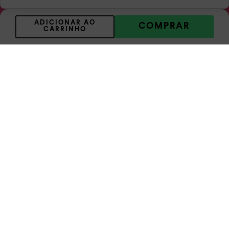
e promoções da Dakota e suas marcas.
Confira nossa
Política de privacidade
ADICIONAR AO
COMPRAR
CARRINHO
ASSINAR
Atendimento
A empresa
Condições gerais de compra
Política de privacidade
Troca e Devolução
Clube de Águias
Sustentabilidade