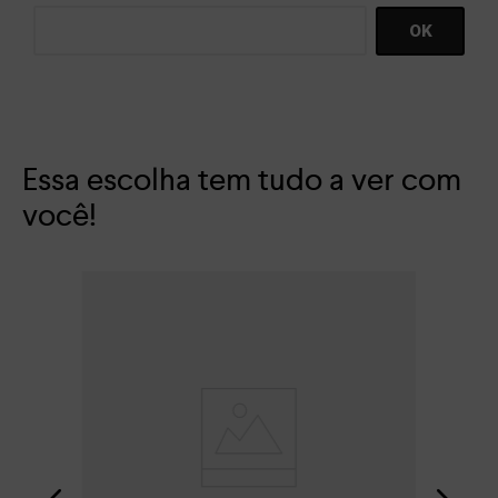
Essa escolha tem tudo a ver com
você!
Bot
R$
Em 