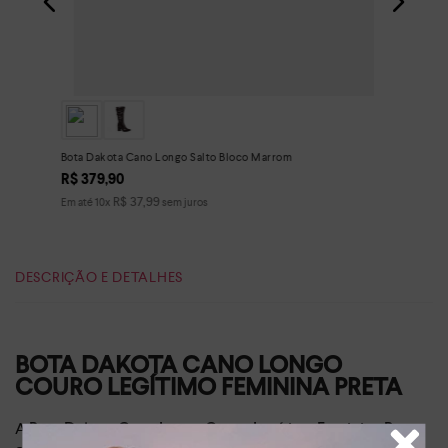
Bota Dakota Cano Longo Salto Bloco Marrom
R$
379
,
90
R$
37
,
99
Em até
10
x
sem juros
DESCRIÇÃO E DETALHES
BOTA DAKOTA CANO LONGO
COURO LEGÍTIMO FEMININA PRETA
A
Bota Dakota Cano Longo Couro Legítimo Feminina Preta