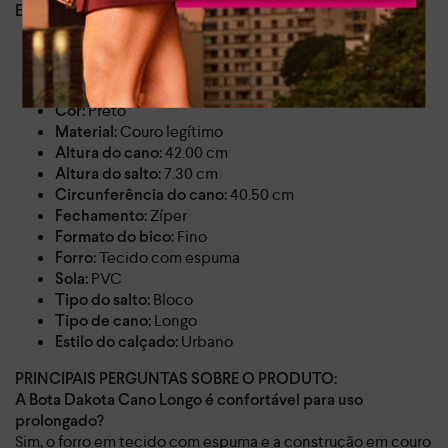
ESPECIFICAÇÕES DO PRODUTO:
D2383-0001
SKU:
Dakota
Marca:
Feminino
Gênero:
Preto
Cor:
Couro legítimo
Material:
42.00 cm
Altura do cano:
7.30 cm
Altura do salto:
40.50 cm
Circunferência do cano:
Zíper
Fechamento:
Fino
Formato do bico:
Tecido com espuma
Forro:
PVC
Sola:
Bloco
Tipo do salto:
Longo
Tipo de cano:
Urbano
Estilo do calçado:
PRINCIPAIS PERGUNTAS SOBRE O PRODUTO:
A Bota Dakota Cano Longo é confortável para uso
prolongado?
Sim, o forro em tecido com espuma e a construção em couro