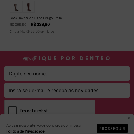
Bota Dakota de Cano Longo Preta
R$
339
,
90
R$
369
,
90
R$
33
,
99
Em até
10
x
sem juros
FIQUE POR DENTRO
x
Ao usar nosso site, você concorda com nossa
PROSSEGUIR
Ao clicar em ASSINAR declaro que concordo em receber novidades
Política de Privacidade
.