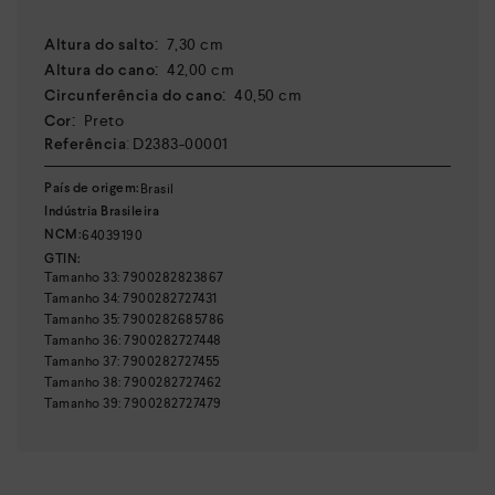
:
7,30 cm
Altura do salto
:
42,00 cm
Altura do cano
:
40,50 cm
Circunferência do cano
:
Preto
Cor
:
D2383-00001
Referência
Brasil
País de origem:
Indústria Brasileira
64039190
NCM:
GTIN:
Tamanho
33
:
7900282823867
Tamanho
34
:
7900282727431
Tamanho
35
:
7900282685786
Tamanho
36
:
7900282727448
Tamanho
37
:
7900282727455
Tamanho
38
:
7900282727462
Tamanho
39
:
7900282727479