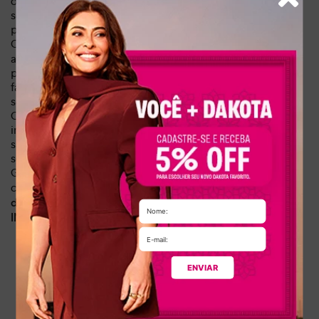
oferece elegância e conforto. Proporciona leveza e ajuste
seguro ao caminhar, elevando seu estilo com praticidade
para o dia a dia.
Confeccionada em
, garante durabilidade e
couro legítimo
acabamento premium. Forro em tecido com espuma
proporciona conforto. O fechamento em zíper lateral
facilita o calce, enquanto o salto bloco de 7,3 cm assegura
segurança ao caminhar.
Com design urbano, esta bota de cano longo (42 cm) é
indicada para outono-inverno. Combina facilmente com
saias, vestidos e calças, criando looks elegantes e
sofisticados para diversas ocasiões.
Garanta sua Bota Dakota. Aproveite
(consulte
frete grátis
condições),
e
parcelamento em até 10x sem juros
3% de
.
desconto no PIX
INDICAÇÃO DE USO:
Para looks de trabalho elegantes
Em eventos sociais noturnos
ENVIAR
Para passeios urbanos com estilo
Combinações de outono-inverno
Com vestidos e saias midi