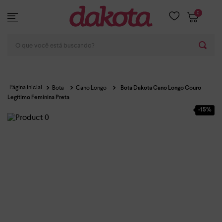
0
O que você está buscando?
Bota
Cano Longo
Bota Dakota Cano Longo Couro
Legítimo Feminina Preta
-
15%