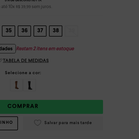
 até
10
x
sem juros.
R$
39
,
99
35
36
37
38
39
idades
Restam 2 itens em estoque
TABELA DE MEDIDAS
COMPRAR
RINHO