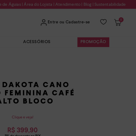
e de Águias
|
Área do Lojista
|
Atendimento
|
Blog
|
Sustentabilidade
0
Entre ou Cadastre-se
ACESSÓRIOS
PROMOÇÃO
 DAKOTA CANO
 FEMININA CAFÉ
ALTO BLOCO
Clique e veja!
R$
399
,
90