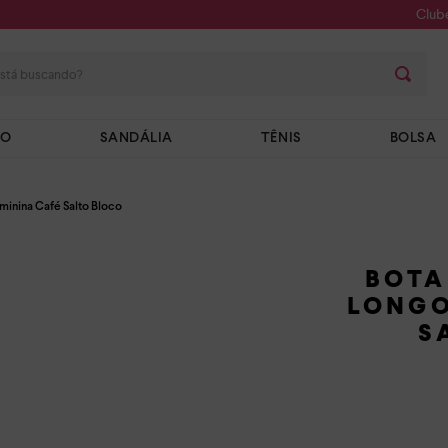
Club
stá buscando?
TO
SANDÁLIA
TÊNIS
BOLSA
minina Café Salto Bloco
BOTA
LONGO
S