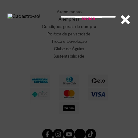
Atendimento
A empresa
ENVIAR
Condições gerais de compra
Política de privacidade
Troca e Devolução
Clube de Águias
Sustentabilidade