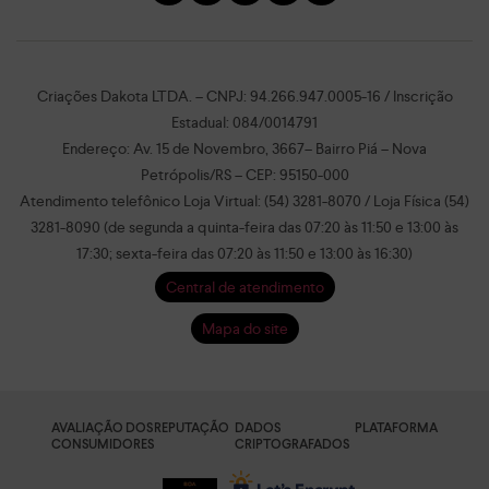
Criações Dakota LTDA. – CNPJ: 94.266.947.0005-16 / Inscrição
Estadual: 084/0014791
Endereço: Av. 15 de Novembro, 3667– Bairro Piá – Nova
Petrópolis/RS – CEP: 95150-000
Atendimento telefônico Loja Virtual: (54) 3281-8070 / Loja Física (54)
3281-8090 (de segunda a quinta-feira das 07:20 às 11:50 e 13:00 às
17:30; sexta-feira das 07:20 às 11:50 e 13:00 às 16:30)
Central de atendimento
Mapa do site
AVALIAÇÃO DOS
REPUTAÇÃO
DADOS
PLATAFORMA
CONSUMIDORES
CRIPTOGRAFADOS