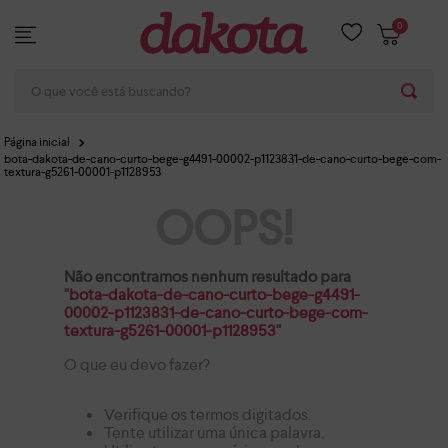
0
O que você está buscando?
bota-dakota-de-cano-curto-bege-g4491-00002-p1123831-de-cano-curto-bege-com-
textura-g5261-00001-p1128953
OOPS!
Não encontramos nenhum resultado para
"
bota-dakota-de-cano-curto-bege-g4491-
00002-p1123831-de-cano-curto-bege-com-
textura-g5261-00001-p1128953
"
O que eu devo fazer?
Verifique os termos digitados.
Tente utilizar uma única palavra.