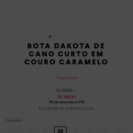
BOTA DAKOTA DE
CANO CURTO EM
COURO CARAMELO
Clique e veja!
R$
359
,
90
R$
349
,
90
Em até
10
x
sem juros.
R$
34
,
99
Tamanho
33
34
35
36
37
38
39
40