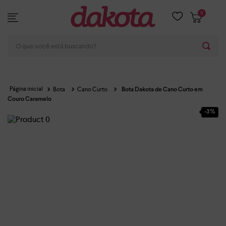
0
O que você está buscando?
Bota
Cano Curto
Bota Dakota de Cano Curto em
Couro Caramelo
-
3%