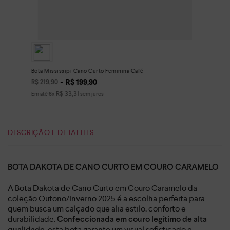
Bota Mississipi Cano Curto Feminina Café
R$
199
,
90
R$
219
,
90
R$
33
,
31
Em até
6
x
sem juros
DESCRIÇÃO E DETALHES
BOTA DAKOTA DE CANO CURTO EM COURO CARAMELO
A Bota Dakota de Cano Curto em Couro Caramelo da
coleção Outono/Inverno 2025 é a escolha perfeita para
quem busca um calçado que alia estilo, conforto e
durabilidade.
Confeccionada em couro legítimo de alta
, esta bota garante um visual sofisticado e