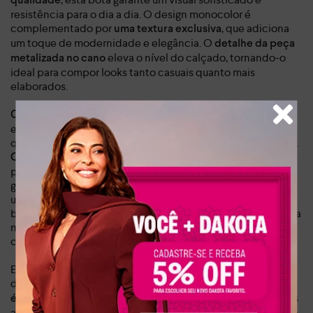
qualidade
resistência para o dia a dia. O design monocolor é
complementado por
, que adiciona
uma textura exclusiva
um toque de modernidade e elegância. O
detalhe da peça
eleva o nível do calçado, tornando-o
metalizada no cano
ideal para compor looks tanto casuais quanto mais
elaborados.
, a bota Dakota oferece o
Com salto bloco de 5,5 cm
equilíbrio perfeito entre conforto e elegância, permitindo
que você a use por longos períodos sem abrir mão do estilo.
O cano curto de 16 cm e a circunferência de 24 cm
proporcionam um ajuste perfeito, enquanto o zíper lateral
garante praticidade no calce. Seja para um dia de trabalho,
um passeio no parque ou um encontro com amigos, esta
bota é a companhia ideal para todas as ocasiões. A palmilha
macia e o solado antiderrapante garantem o máximo de
conforto e segurança em cada passo.
Essa bota Dakota é um investimento em qualidade,
durabilidade e estilo.
Com um peso de apenas 0,868 kg, ela
, ideal para acompanhar você em todas
é leve e confortável
as suas aventuras. Seja para um look casual chic com jeans e