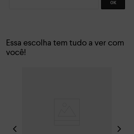
Essa escolha tem tudo a ver com
você!
Bot
R$
Em 