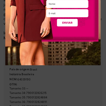
jaqueta, ou para um visual mais sofisticado com vestido e
meia-calça, esta bota é a peça chave que faltava no seu
guarda-roupa. Não perca a oportunidade de adquirir um
calçado que combina com o seu estilo de vida e eleva o seu
ENVIAR
visual a um novo patamar.
Dia a dia, lazer
Indicado para:
Couro
Material:
:
Caramelo
Cor
:
D0371-00004
Referência
Brasil
País de origem:
Indústria Brasileira
64039190
NCM:
GTIN:
Tamanho
33
:
—
Tamanho
34
:
7900132826215
Tamanho
35
:
7900132824884
Tamanho
36
:
7900132824891