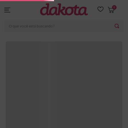
0
DESCRIÇÃO E DETALHES
O que você está buscando?
AS MELHORES OFERTAS
-
8%