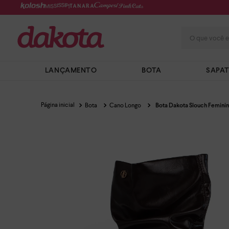
O que você e
LANÇAMENTO
BOTA
SAPA
Bota
Cano Longo
Bota Dakota Slouch Feminin