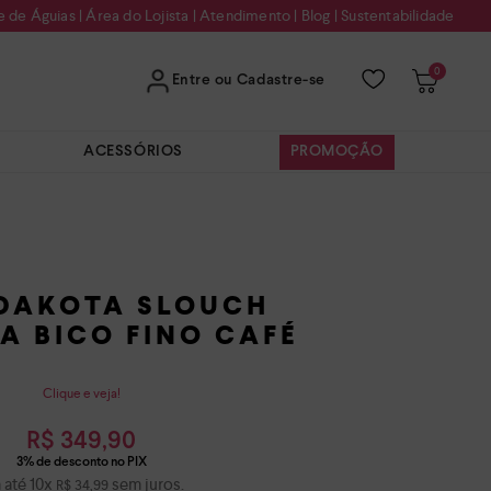
e de Águias
|
Área do Lojista
|
Atendimento
|
Blog
|
Sustentabilidade
0
Entre ou Cadastre-se
ACESSÓRIOS
PROMOÇÃO
DAKOTA SLOUCH
A BICO FINO CAFÉ
Clique e veja!
R$
349
,
90
 até
10
x
sem juros.
R$
34
,
99