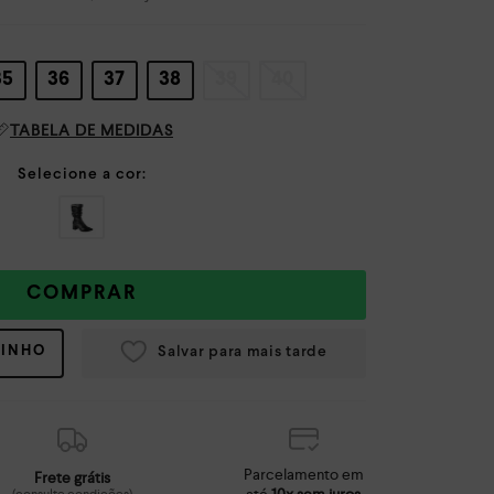
35
36
37
38
39
40
TABELA DE MEDIDAS
COMPRAR
RINHO
Parcelamento em
Frete grátis
até
10x sem juros