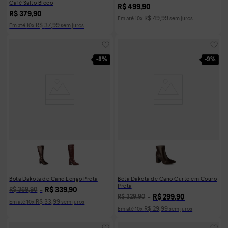
Café Salto Bloco
R$
499
,
90
R$
379
,
90
R$
49
,
99
Em até
10
x
sem juros
R$
37
,
99
Em até
10
x
sem juros
-
8%
-
9%
Bota Dakota de Cano Longo Preta
Bota Dakota de Cano Curto em Couro
Preta
R$
339
,
90
R$
369
,
90
R$
299
,
90
R$
329
,
90
R$
33
,
99
Em até
10
x
sem juros
R$
29
,
99
Em até
10
x
sem juros