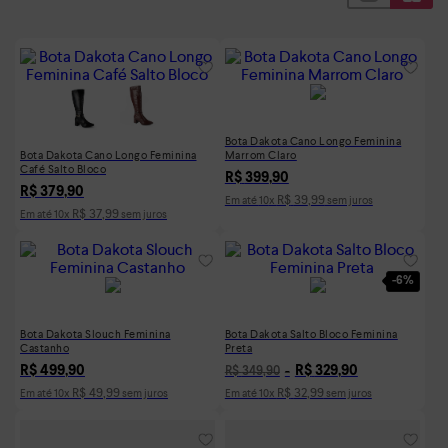
Bota Dakota Cano Longo Feminina
Bota Dakota Cano Longo Feminina
Marrom Claro
Café Salto Bloco
R$
399
,
90
R$
379
,
90
R$
39
,
99
Em até
10
x
sem juros
R$
37
,
99
Em até
10
x
sem juros
-
6%
Bota Dakota Slouch Feminina
Bota Dakota Salto Bloco Feminina
Castanho
Preta
R$
499
,
90
R$
329
,
90
R$
349
,
90
R$
49
,
99
R$
32
,
99
Em até
10
x
sem juros
Em até
10
x
sem juros