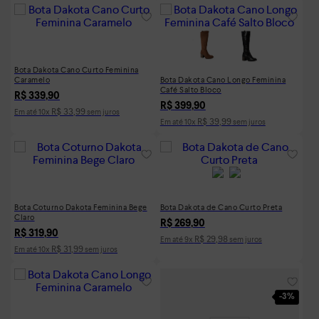
Bota Dakota Cano Curto Feminina
Caramelo
Bota Dakota Cano Longo Feminina
Café Salto Bloco
R$
339
,
90
R$
399
,
90
R$
33
,
99
Em até
10
x
sem juros
R$
39
,
99
Em até
10
x
sem juros
Bota Coturno Dakota Feminina Bege
Bota Dakota de Cano Curto Preta
Claro
R$
269
,
90
R$
319
,
90
R$
29
,
98
Em até
9
x
sem juros
R$
31
,
99
Em até
10
x
sem juros
-
3%