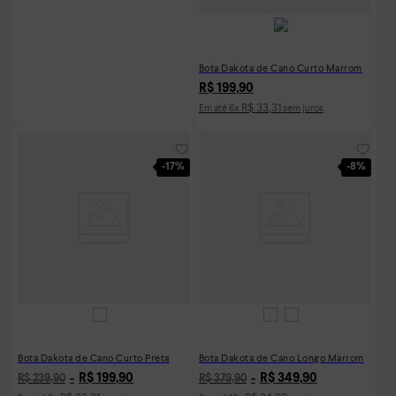
Bota Dakota de Cano Curto Marrom
R$
199
,
90
R$
33
,
31
Em até
6
x
sem juros
-
17%
-
8%
Bota Dakota de Cano Curto Preta
Bota Dakota de Cano Longo Marrom
R$
199
,
90
R$
349
,
90
R$
239
,
90
R$
379
,
90