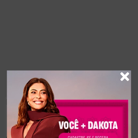
-
13%
Bota Dakota de Cano Curto Marrom
R$
219
,
90
Bota Feminina Dakota Cano Longo