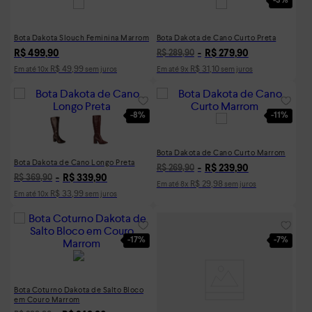
-
3%
Bota Dakota Slouch Feminina Marrom
Bota Dakota de Cano Curto Preta
R$
499
,
90
R$
279
,
90
R$
289
,
90
R$
49
,
99
R$
31
,
10
Em até
10
x
sem juros
Em até
9
x
sem juros
-
8%
-
11%
Bota Dakota de Cano Curto Marrom
Bota Dakota de Cano Longo Preta
R$
239
,
90
R$
269
,
90
R$
339
,
90
R$
369
,
90
R$
29
,
98
Em até
8
x
sem juros
R$
33
,
99
Em até
10
x
sem juros
-
17%
-
7%
Bota Coturno Dakota de Salto Bloco
em Couro Marrom