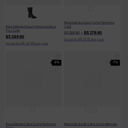
Bota Dakota Cano Curto Feminina
Bota Dakota Slouch Feminina Bico
Café
Fino Café
R$
279
,
90
R$
289
,
90
R$
349
,
90
R$
31
,
10
Em até
9
x
sem juros
R$
34
,
99
Em até
10
x
sem juros
-
6%
-
7%
Bota Dakota Cano Curto Feminina
Bota Dakota de Cano Curto Marrom