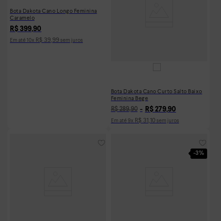
Bota Dakota Cano Longo Feminina
Caramelo
R$
399
,
90
R$
39
,
99
Em até
10
x
sem juros
Bota Dakota Cano Curto Salto Baixo
Feminina Bege
R$
279
,
90
R$
289
,
90
R$
31
,
10
Em até
9
x
sem juros
-
3%