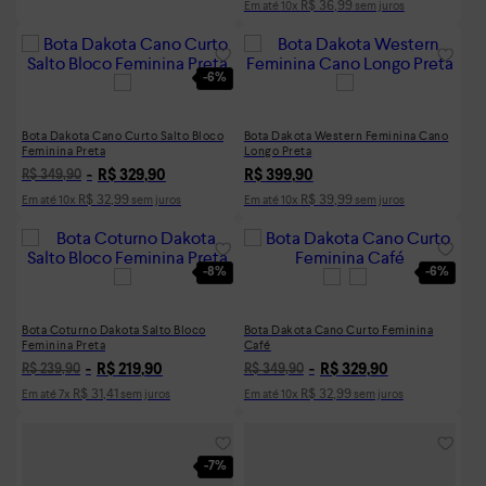
R$
36
,
99
Em até
10
x
sem juros
-
6%
Bota Dakota Cano Curto Salto Bloco
Bota Dakota Western Feminina Cano
Feminina Preta
Longo Preta
R$
329
,
90
R$
399
,
90
R$
349
,
90
R$
32
,
99
R$
39
,
99
Em até
10
x
sem juros
Em até
10
x
sem juros
-
8%
-
6%
Bota Coturno Dakota Salto Bloco
Bota Dakota Cano Curto Feminina
Feminina Preta
Café
R$
219
,
90
R$
329
,
90
R$
239
,
90
R$
349
,
90
R$
31
,
41
R$
32
,
99
Em até
7
x
sem juros
Em até
10
x
sem juros
-
7%