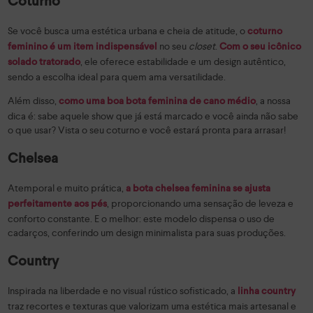
Coturno
Se você busca uma estética urbana e cheia de atitude, o
coturno
no seu
closet
.
feminino
é um item indispensável
Com o seu icônico
, ele oferece estabilidade e um design autêntico,
solado
tratorado
sendo a escolha ideal para quem ama versatilidade.
Além disso,
, a nossa
como uma boa
bota feminina de cano médio
dica é: sabe aquele show que já está marcado e você ainda não sabe
o que usar? Vista o seu coturno e você estará pronta para arrasar!
Chelsea
Atemporal e muito prática,
a
bota chelsea
feminina se ajusta
, proporcionando uma sensação de leveza e
perfeitamente aos pés
conforto constante. E o melhor: este modelo dispensa o uso de
cadarços, conferindo um design minimalista para suas produções.
Country
Inspirada na liberdade e no visual rústico sofisticado, a
linha country
traz recortes e texturas que valorizam uma estética mais artesanal e