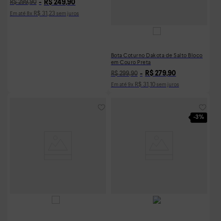
R$
249
,
90
R$
299
,
90
R$
31
,
23
Em até
8
x
sem juros
Bota Coturno Dakota de Salto Bloco
em Couro Preta
R$
279
,
90
R$
299
,
90
R$
31
,
10
Em até
9
x
sem juros
-
3%