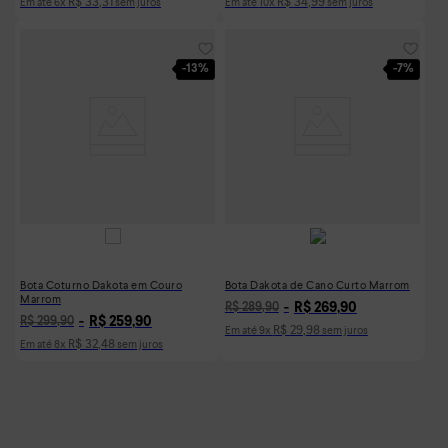
R$
33
,
31
R$
34
,
99
Em até
6
x
sem juros
Em até
10
x
sem juros
-
13%
-
7%
Bota Coturno Dakota em Couro
Bota Dakota de Cano Curto Marrom
Marrom
R$
269
,
90
R$
289
,
90
R$
259
,
90
R$
299
,
90
R$
29
,
98
Em até
9
x
sem juros
R$
32
,
48
Em até
8
x
sem juros