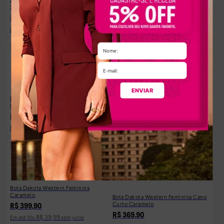
R$
31
,
41
Em até
7
x
sem juros
Salto Bloco Preta
R$
349
,
90
R$
399
,
90
R$
34
,
99
Em até
10
x
sem juros
-
12%
-
12%
ENVIAR
Bota Dakota Feminina Cano Curto
Bota Dakota Cano Curto Couro
Couro Legítimo Castanho
Legítimo Feminina Preta
R$
299
,
90
R$
299
,
90
R$
339
,
90
R$
339
,
90
R$
29
,
99
R$
29
,
99
Em até
10
x
sem juros
Em até
10
x
sem juros
Bota Dakota Western Feminina
Caramelo
Bota Dakota Western Feminina Cano
Curto Caramelo
R$
399
,
90
R$
369
,
90
R$
39
,
99
Em até
10
x
sem juros