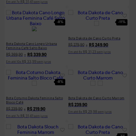
R$
31
,
41
Em até
7
x
sem juros
-
8%
-
11%
Bota Dakota de Cano Curto Preta
Bota Dakota Cano Longo Urbana
R$
249
,
90
R$
279
,
90
Feminina Café Salto Baixo
R$
31
,
23
Em até
8
x
sem juros
R$
339
,
90
R$
369
,
90
R$
33
,
99
Em até
10
x
sem juros
-
8%
Bota Coturno Dakota Feminina Salto
Bota Dakota de Cano Curto Marrom
Bloco Café
R$
239
,
90
R$
219
,
90
R$
239
,
90
R$
29
,
98
Em até
8
x
sem juros
R$
31
,
41
Em até
7
x
sem juros