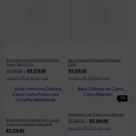
Bota Dakota Salto Bloco Feminina
Bota Dakota Ankle Boot Feminina
Preta Cano Curto
Café
R$
279
,
90
R$
219
,
90
R$
299
,
90
R$
31
,
10
R$
31
,
41
Em até
9
x
sem juros
Em até
7
x
sem juros
-
7%
Bota Dakota de Cano Curto Marrom
Bota Feminina Dakota Cano Curto
R$
249
,
90
R$
269
,
90
Preta com Detalhe Matelassê
R$
31
,
23
Em até
8
x
sem juros
R$
219
,
90