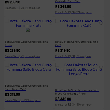
Castanho Salto Fino
R$
269
,
90
R$
349
,
90
R$
29
,
98
Em até
9
x
sem juros
R$
34
,
99
Em até
10
x
sem juros
Bota Dakota Cano Curto Feminina
Bota Dakota Cano Curto Feminina
Preta
Café
R$
269
,
90
R$
319
,
90
R$
29
,
98
R$
31
,
99
Em até
9
x
sem juros
Em até
10
x
sem juros
Bota Dakota Cano Curto Feminina
Salto Bloco Café
Bota Dakota Slouch Feminina Salto
Bloco Cano Longo Preta
R$
319
,
90
R$
349
,
90
R$
31
,
99
Em até
10
x
sem juros
R$
34
,
99
Em até
10
x
sem juros