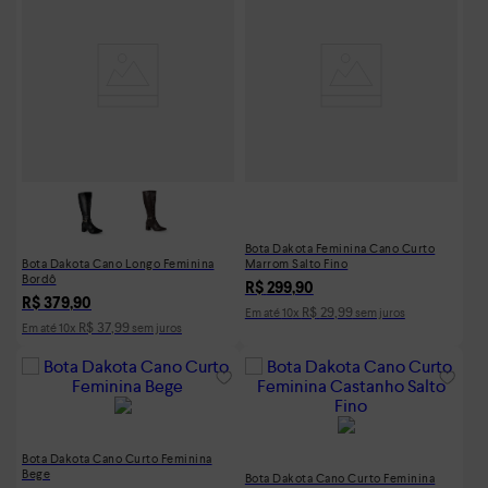
Bota Dakota Feminina Cano Curto
Bota Dakota Cano Longo Feminina
Marrom Salto Fino
Bordô
R$
299
,
90
R$
379
,
90
R$
29
,
99
Em até
10
x
sem juros
R$
37
,
99
Em até
10
x
sem juros
Bota Dakota Cano Curto Feminina
Bege
Bota Dakota Cano Curto Feminina