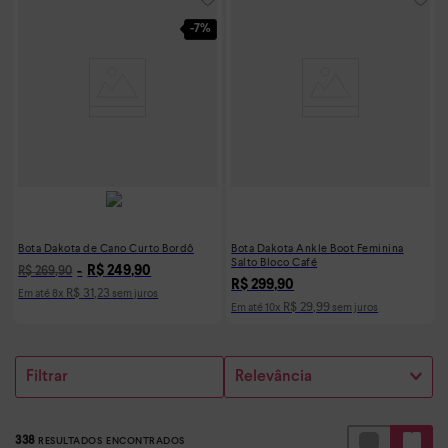
-
7%
Bota Dakota de Cano Curto Bordô
Bota Dakota Ankle Boot Feminina
Salto Bloco Café
R$
249
,
90
R$
269
,
90
R$
299
,
90
R$
31
,
23
Em até
8
x
sem juros
R$
29
,
99
Em até
10
x
sem juros
Filtrar
Relevância
338