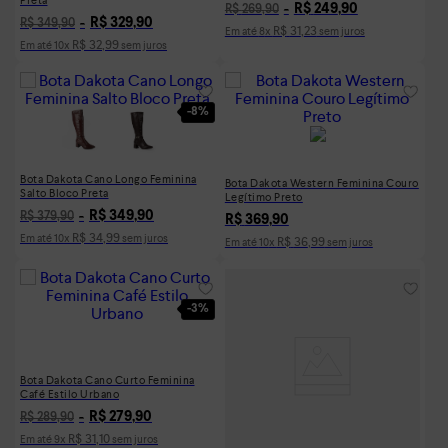
Preta
R$
249
,
90
R$
269
,
90
R$
329
,
90
R$
349
,
90
R$
31
,
23
Em até
8
x
sem juros
R$
32
,
99
Em até
10
x
sem juros
-
8%
Bota Dakota Cano Longo Feminina
Bota Dakota Western Feminina Couro
Salto Bloco Preta
Legítimo Preto
R$
349
,
90
R$
379
,
90
R$
369
,
90
R$
34
,
99
Em até
10
x
sem juros
R$
36
,
99
Em até
10
x
sem juros
-
3%
Bota Dakota Cano Curto Feminina
Café Estilo Urbano
R$
279
,
90
R$
289
,
90
R$
31
,
10
Em até
9
x
sem juros