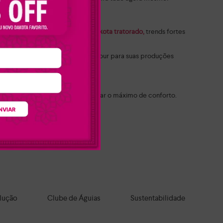
ota flatform feminino
e o
tênis Dakota tratorado,
trends fortes
s pedrarias que trazem mais glamour para suas produções
ta
para agradar a todos os estilos.
idade e pensados para proporcionar o máximo de conforto.
NVIAR
feitos para qualquer ocasião.
a todo o Brasil!
lução
Clube de Águias
Sustentabilidade