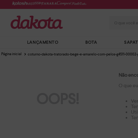
O que você e
LANÇAMENTO
BOTA
SAPA
coturno-dakota-tratorado-bege-e-amarelo-com-pelos-g4511-00002-
Não enco
O que eu
OOPS!
Ver
Ten
Uti
Ten