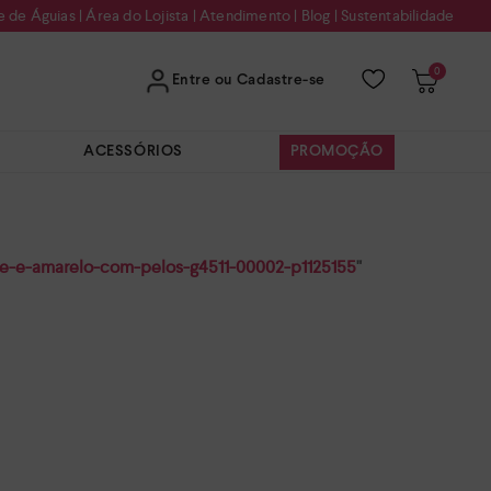
e de Águias
|
Área do Lojista
|
Atendimento
|
Blog
|
Sustentabilidade
0
Entre ou Cadastre-se
ACESSÓRIOS
PROMOÇÃO
ge-e-amarelo-com-pelos-g4511-00002-p1125155
"