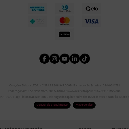
Criações Dakota LTDA. – CNPJ: 94.266.947.0005-16 / Inscrição Estadual: 084/0014791
Endereço: Av. 15 de Novembro, 3667– Bairro Piá – Nova Petrópolis/RS – CEP: 95150-000
81-8070 / Loja Física (54) 3281-8090 (de segunda a quinta-feira das 07:20 às 11:50 e 13:00 às 17:30; sex
Central de atendimento
Mapa do site