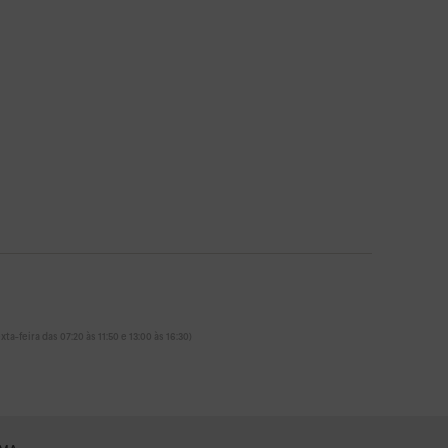
ta-feira das 07:20 às 11:50 e 13:00 às 16:30)