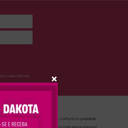
a e suas marcas.
ch!
 por modelos que combinam estilo, conforto e qualidade.
 ocasião. Navegue pelo site e confira tudo agora mesmo!