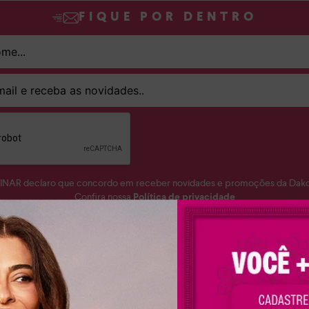
FIQUE POR DENTRO
SINAR declaro que concordo em receber novidades e promoções da Dakot
Confira nossa
Política de privacidade
ASSINAR
aixonada por sapatos femininos? A Dakota te ajuda a encontrar o seu mat
nino perfeito para você. Conheça a nossa coleção completa e apaixone-se
 despojados, versáteis e muito confortáveis para você arrasar em qualquer