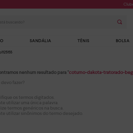
Club
stá buscando?
TO
SANDÁLIA
TÊNIS
BOLSA
p1125155
ntramos nenhum resultado para "
coturno-dakota-tratorado-be
 devo fazer?
ifique os termos digitados.
te utilizar uma única palavra.
lize termos genéricos na busca.
te utilizar sinônimos do termo desejado.