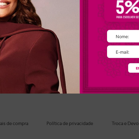
Calçados Dakota: seu estilo, suas regras!
titude, complementando looks streetwear, com destaque para o
tênis Dak
que invadiram as passarelas.
lto bloco.
Quer chamar a atenção para um look icônico? Então, aposte na
fashion.
minou os calçados, destacando-se nos variados modelos de
sandálias Dako
os os nossos
sapatos femininos
são fabricados com materiais de alta qual
E
Onde comprar sapatos Dakota?
sico ao moderno, na nossa loja online você encontra os
calçados Dakota
per
os os itens e aproveite nossas condições de pagamento e frete grátis par
ais de compra
Política de privacidade
Troca e Devo