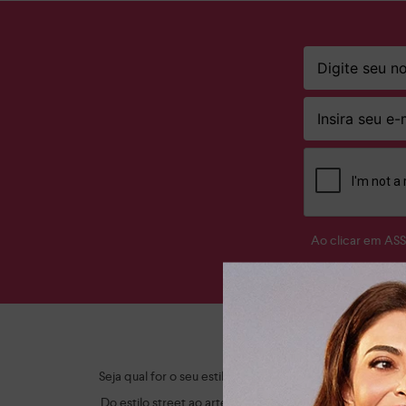
Ao clicar em AS
Ap
Seja qual for o seu estilo, a Dakota tem o sapato femi
Do estilo street ao artesanal, criamos itens modernos,