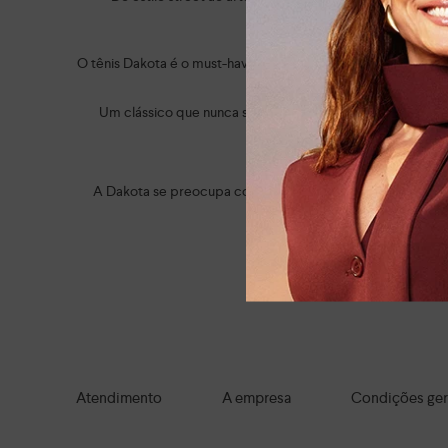
O tênis Dakota é o must-have do momento! Eles esbanjam a
Um clássico que nunca sai de moda é a
sandália Dakota sa
A trend animal print também do
A Dakota se preocupa com o seu bem-estar. Por isso, tod
Do casual ao social e do clás
Navegue por tod
Atendimento
A empresa
Condições ger