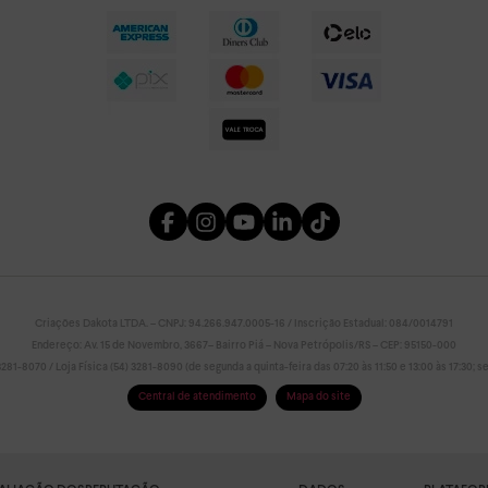
Criações Dakota LTDA. – CNPJ: 94.266.947.0005-16 / Inscrição Estadual: 084/0014791
Endereço: Av. 15 de Novembro, 3667– Bairro Piá – Nova Petrópolis/RS – CEP: 95150-000
81-8070 / Loja Física (54) 3281-8090 (de segunda a quinta-feira das 07:20 às 11:50 e 13:00 às 17:30; sex
Central de atendimento
Mapa do site