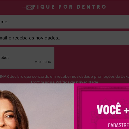
FIQUE POR DENTRO
SINAR declaro que concordo em receber novidades e promoções da Dakot
Confira nossa
Política de privacidade
ASSINAR
aixonada por sapatos femininos? A Dakota te ajuda a encontrar o seu mat
nino perfeito para você. Conheça a nossa coleção completa e apaixone-se
 despojados, versáteis e muito confortáveis para você arrasar em qualquer