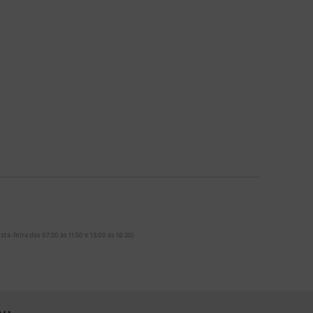
ta-feira das 07:20 às 11:50 e 13:00 às 16:30)