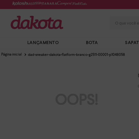
O que você e
LANÇAMENTO
BOTA
SAPA
dad-sneaker-dakota-flatform-branco-g2511-00001-p1048058
OOPS!