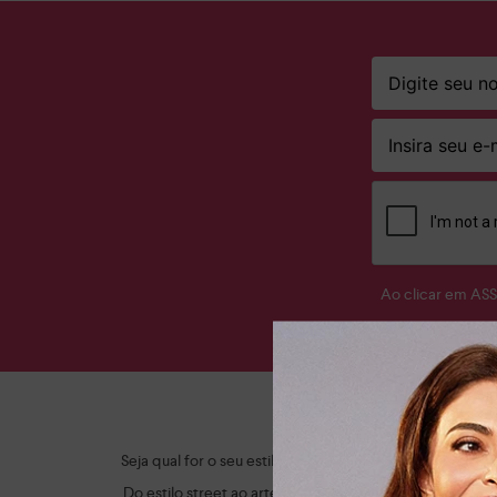
Ao clicar em AS
Ap
Seja qual for o seu estilo, a Dakota tem o sapato femi
Do estilo street ao artesanal, criamos itens modernos,