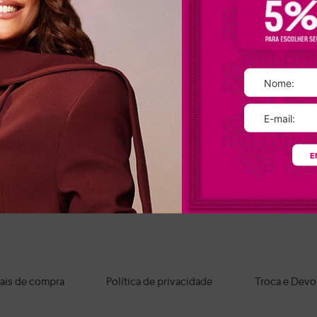
Calçados Dakota: seu estilo, suas regras!
titude, complementando looks streetwear, com destaque para o
tênis Dak
que invadiram as passarelas.
lto bloco.
Quer chamar a atenção para um look icônico? Então, aposte na
fashion.
minou os calçados, destacando-se nos variados modelos de
sandálias Dako
os os nossos
sapatos femininos
são fabricados com materiais de alta qual
E
Onde comprar sapatos Dakota?
sico ao moderno, na nossa loja online você encontra os
calçados Dakota
per
os os itens e aproveite nossas condições de pagamento e frete grátis par
ais de compra
Política de privacidade
Troca e Devo