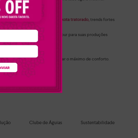
ota flatform feminino
e o
tênis Dakota tratorado,
trends fortes
s pedrarias que trazem mais glamour para suas produções
ta
para agradar a todos os estilos.
idade e pensados para proporcionar o máximo de conforto.
NVIAR
feitos para qualquer ocasião.
a todo o Brasil!
lução
Clube de Águias
Sustentabilidade