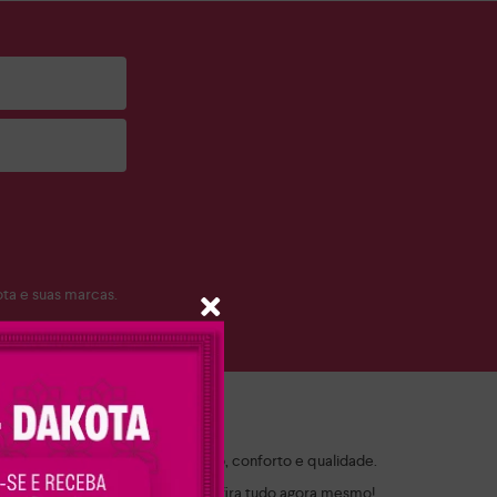
a e suas marcas.
ch!
 por modelos que combinam estilo, conforto e qualidade.
 ocasião. Navegue pelo site e confira tudo agora mesmo!