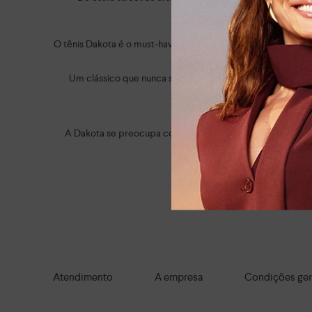
O tênis Dakota é o must-have do momento! Eles esbanjam a
Um clássico que nunca sai de moda é a
sandália Dakota sa
A trend animal print também do
A Dakota se preocupa com o seu bem-estar. Por isso, tod
Do casual ao social e do clás
Navegue por tod
Atendimento
A empresa
Condições ger