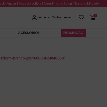
e de Águias
|
Área do Lojista
|
Atendimento
|
Blog
|
Sustentabilidade
0
Entre ou Cadastre-se
ACESSÓRIOS
PROMOÇÃO
latform-branco-g2511-00001-p1048058
"