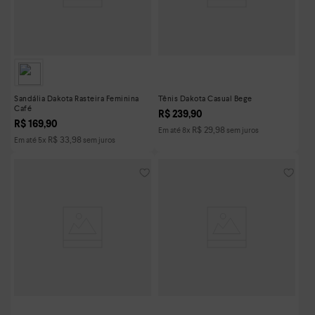
Sandália Dakota Rasteira Feminina
Tênis Dakota Casual Bege
Café
R$
239
,
90
R$
169
,
90
R$
29
,
98
Em até
8
x
sem juros
R$
33
,
98
Em até
5
x
sem juros