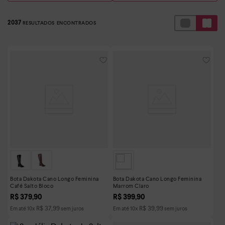
2037
Bota Dakota Cano Longo Feminina
Bota Dakota Cano Longo Feminina
Café Salto Bloco
Marrom Claro
R$
379
,
90
R$
399
,
90
R$
37
,
99
R$
39
,
99
Em até
10
x
sem juros
Em até
10
x
sem juros