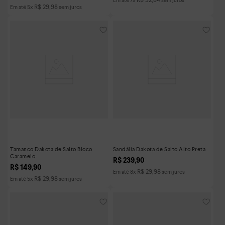
R$
29
,
98
Em até
5
x
sem juros
Tamanco Dakota de Salto Bloco
Sandália Dakota de Salto Alto Preta
Caramelo
R$
239
,
90
R$
149
,
90
R$
29
,
98
Em até
8
x
sem juros
R$
29
,
98
Em até
5
x
sem juros