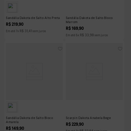
Sandália Dakota de Salto Alto Preta
Sandália Dakota de Salto Bloco
Marrom
R$
219
,
90
R$
169
,
90
R$
31
,
41
Em até
7
x
sem juros
R$
33
,
98
Em até
5
x
sem juros
Sandália Dakota de Salto Bloco
Scarpin Dakota Anabela Bege
Amarela
R$
229
,
90
R$
149
,
90
R$
32
,
84
Em até
7
x
sem juros