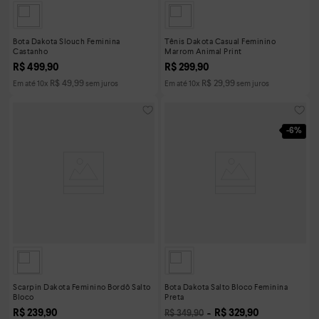
Bota Dakota Slouch Feminina
Tênis Dakota Casual Feminino
Castanho
Marrom Animal Print
R$
499
,
90
R$
299
,
90
R$
49
,
99
R$
29
,
99
Em até
10
x
sem juros
Em até
10
x
sem juros
-
6%
Scarpin Dakota Feminino Bordô Salto
Bota Dakota Salto Bloco Feminina
Bloco
Preta
R$
239
,
90
R$
329
,
90
R$
349
,
90