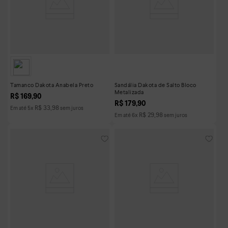
Tamanco Dakota Anabela Preto
Sandália Dakota de Salto Bloco
Metalizada
R$
169
,
90
R$
179
,
90
R$
33
,
98
Em até
5
x
sem juros
R$
29
,
98
Em até
6
x
sem juros