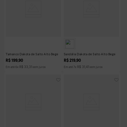
Tamanco Dakota de Salto Alto Bege
Sandália Dakota de Salto Alto Bege
R$
199
,
90
R$
219
,
90
R$
33
,
31
R$
31
,
41
Em até
6
x
sem juros
Em até
7
x
sem juros