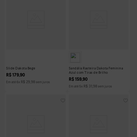
Slide Dakota Bege
Sandália Rasteira Dakota Feminina
Azul com Tiras de Brilho
R$
179
,
90
R$
159
,
90
R$
29
,
98
Em até
6
x
sem juros
R$
31
,
98
Em até
5
x
sem juros