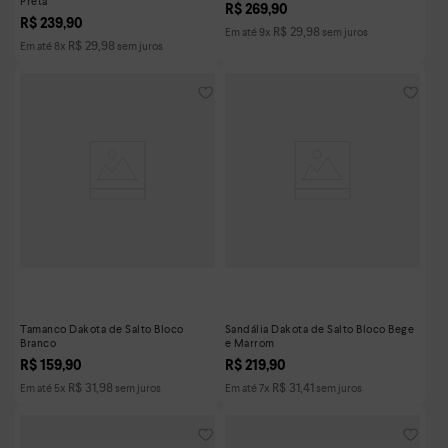
Preta
R$
269
,
90
R$
239
,
90
R$
29
,
98
Em até
9
x
sem juros
R$
29
,
98
Em até
8
x
sem juros
Tamanco Dakota de Salto Bloco
Sandália Dakota de Salto Bloco Bege
Branco
e Marrom
R$
159
,
90
R$
219
,
90
R$
31
,
98
R$
31
,
41
Em até
5
x
sem juros
Em até
7
x
sem juros