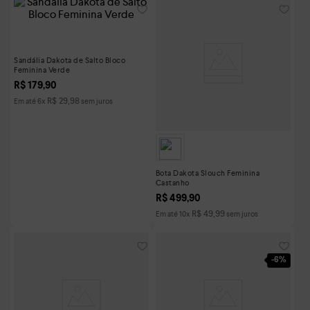
Sandália Dakota de Salto Bloco
Feminina Verde
R$
179
,
90
R$
29
,
98
Em até
6
x
sem juros
Bota Dakota Slouch Feminina
Castanho
R$
499
,
90
R$
49
,
99
Em até
10
x
sem juros
-
6%