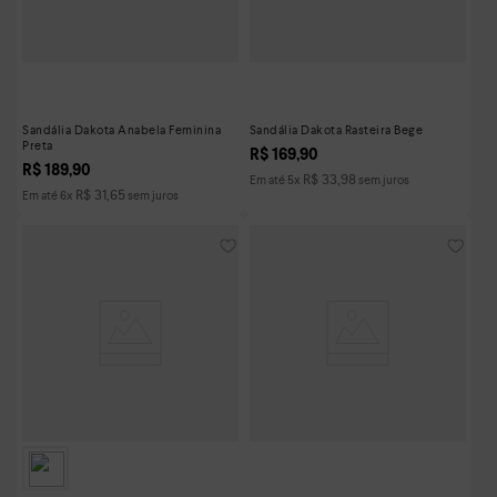
Sandália Dakota Anabela Feminina
Sandália Dakota Rasteira Bege
Preta
R$
169
,
90
R$
189
,
90
R$
33
,
98
Em até
5
x
sem juros
R$
31
,
65
Em até
6
x
sem juros