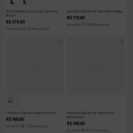
Bota Dakota Cano Longo Feminina
Sandália Dakota de Salto Bloco Bege
Bordô
R$
179
,
90
R$
379
,
90
R$
29
,
98
Em até
6
x
sem juros
R$
37
,
99
Em até
10
x
sem juros
Tamanco Dakota Anabela Branco
Sandália Dakota de Salto Bloco
Metalizada
R$
169
,
90
R$
199
,
90
R$
33
,
98
Em até
5
x
sem juros
R$
33
,
31
Em até
6
x
sem juros