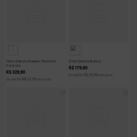
Tênis Dakota Sneaker Feminino
Slide Dakota Branco
Colorido
R$
179
,
90
R$
329
,
90
R$
29
,
98
Em até
6
x
sem juros
R$
32
,
99
Em até
10
x
sem juros