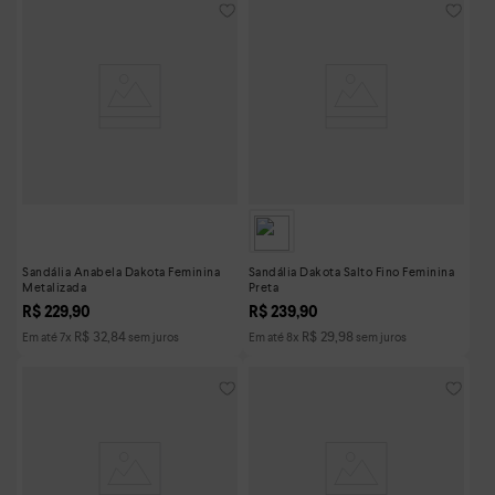
Sandália Anabela Dakota Feminina
Sandália Dakota Salto Fino Feminina
Metalizada
Preta
R$
229
,
90
R$
239
,
90
R$
32
,
84
R$
29
,
98
Em até
7
x
sem juros
Em até
8
x
sem juros