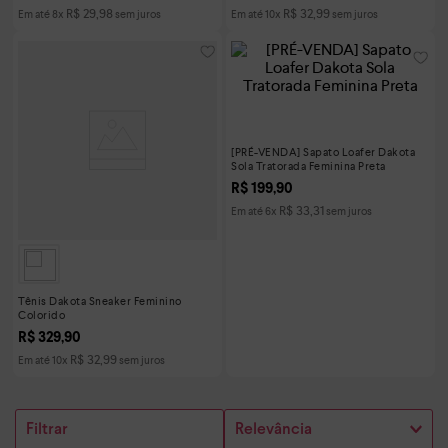
R$
29
,
98
R$
32
,
99
Em até
8
x
sem juros
Em até
10
x
sem juros
[PRÉ-VENDA] Sapato Loafer Dakota
Sola Tratorada Feminina Preta
R$
199
,
90
R$
33
,
31
Em até
6
x
sem juros
Tênis Dakota Sneaker Feminino
Colorido
R$
329
,
90
R$
32
,
99
Em até
10
x
sem juros
Filtrar
Relevância