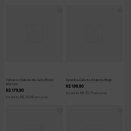
Tamanco Dakota de Salto Bloco
Sandália Dakota Anabela Bege
Marrom
R$
199
,
90
R$
179
,
90
R$
33
,
31
Em até
6
x
sem juros
R$
29
,
98
Em até
6
x
sem juros