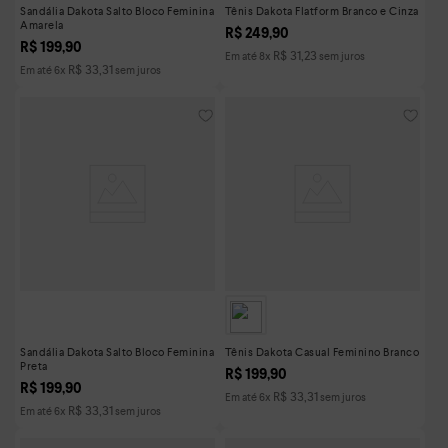
Sandália Dakota Salto Bloco Feminina
Tênis Dakota Flatform Branco e Cinza
Amarela
R$
249
,
90
R$
199
,
90
R$
31
,
23
Em até
8
x
sem juros
R$
33
,
31
Em até
6
x
sem juros
Sandália Dakota Salto Bloco Feminina
Tênis Dakota Casual Feminino Branco
Preta
R$
199
,
90
R$
199
,
90
R$
33
,
31
Em até
6
x
sem juros
R$
33
,
31
Em até
6
x
sem juros