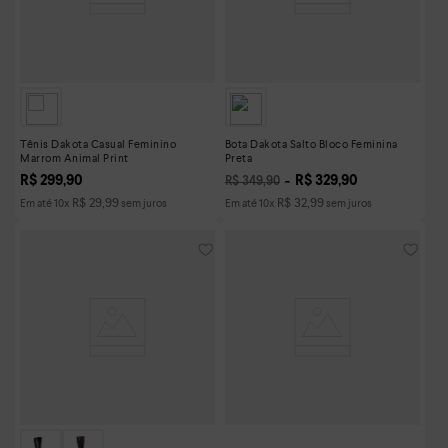
Tênis Dakota Casual Feminino
Bota Dakota Salto Bloco Feminina
Marrom Animal Print
Preta
R$
299
,
90
R$
329
,
90
R$
349
,
90
R$
29
,
99
R$
32
,
99
Em até
10
x
sem juros
Em até
10
x
sem juros