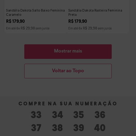
Sandália Dakota Salto Baixo Feminina
Sandália Dakota Rasteira Feminina
Caramelo
Preta
R$
179
,
90
R$
179
,
90
R$
29
,
98
R$
29
,
98
Em até
6
x
sem juros
Em até
6
x
sem juros
Mostrar mais
Voltar ao Topo
33
34
35
36
37
38
39
40