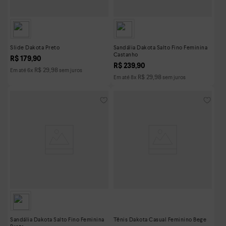
Slide Dakota Preto
Sandália Dakota Salto Fino Feminina
Castanho
R$
179
,
90
R$
239
,
90
R$
29
,
98
Em até
6
x
sem juros
R$
29
,
98
Em até
8
x
sem juros
Sandália Dakota Salto Fino Feminina
Tênis Dakota Casual Feminino Bege