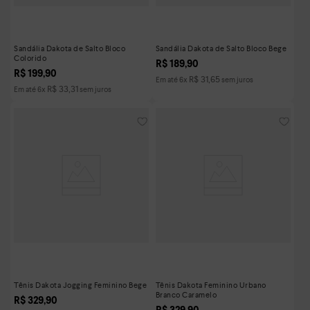
Sandália Dakota de Salto Bloco
Sandália Dakota de Salto Bloco Bege
Colorido
R$
189
,
90
R$
199
,
90
R$
31
,
65
Em até
6
x
sem juros
R$
33
,
31
Em até
6
x
sem juros
Tênis Dakota Jogging Feminino Bege
Tênis Dakota Feminino Urbano
Branco Caramelo
R$
329
,
90