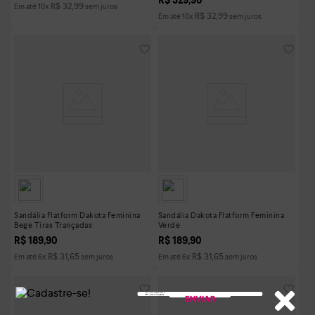
R$
329
,
90
R$
32
,
99
Em até
10
x
sem juros
R$
32
,
99
Em até
10
x
sem juros
Sandália Flatform Dakota Feminina
Sandália Dakota Flatform Feminina
Bege Tiras Trançadas
Verde
R$
189
,
90
R$
189
,
90
R$
31
,
65
R$
31
,
65
Em até
6
x
sem juros
Em até
6
x
sem juros
ENVIAR