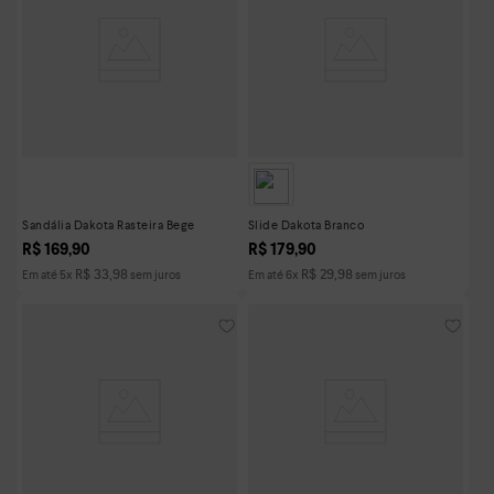
Sandália Dakota Rasteira Bege
Slide Dakota Branco
R$
169
,
90
R$
179
,
90
R$
33
,
98
R$
29
,
98
Em até
5
x
sem juros
Em até
6
x
sem juros