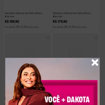
Sandália Dakota de Salto Bloco
Tamanco Dakota de Salto Bloco
Marrom
Marrom
R$
169
,
90
R$
179
,
90
R$
33
,
98
R$
29
,
98
Em até
5
x
sem juros
Em até
6
x
sem juros
Tamanco Dakota Anabela Preto
Tamanco Dakota de Salto Alto Bege
R$
169
,
90
R$
199
,
90
R$
33
,
98
R$
33
,
31
Em até
5
x
sem juros
Em até
6
x
sem juros