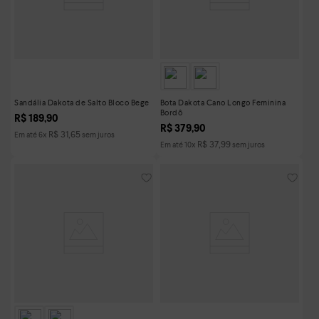
Sandália Dakota de Salto Bloco Bege
Bota Dakota Cano Longo Feminina
Bordô
R$
189
,
90
R$
379
,
90
R$
31
,
65
Em até
6
x
sem juros
R$
37
,
99
Em até
10
x
sem juros