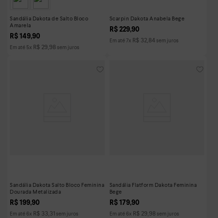
Sandália Dakota de Salto Bloco
Scarpin Dakota Anabela Bege
Amarela
R$
229
,
90
R$
149
,
90
R$
32
,
84
Em até
7
x
sem juros
R$
29
,
98
Em até
5
x
sem juros
Sandália Dakota Salto Bloco Feminina
Sandália Flatform Dakota Feminina
Dourada Metalizada
Bege
R$
199
,
90
R$
179
,
90
R$
33
,
31
R$
29
,
98
Em até
6
x
sem juros
Em até
6
x
sem juros