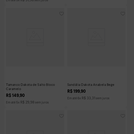
Tamanco Dakota de Salto Bloco
Sandália Dakota Anabela Bege
Caramelo
R$
199
,
90
R$
149
,
90
R$
33
,
31
Em até
6
x
sem juros
R$
29
,
98
Em até
5
x
sem juros