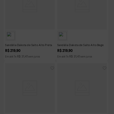
Sandália Dakota de Salto Alto Preta
Sandália Dakota de Salto Alto Bege
R$
219
,
90
R$
219
,
90
R$
31
,
41
R$
31
,
41
Em até
7
x
sem juros
Em até
7
x
sem juros