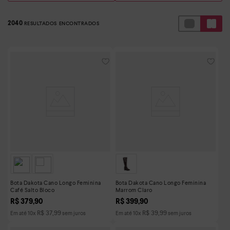
2040
Bota Dakota Cano Longo Feminina
Bota Dakota Cano Longo Feminina
Café Salto Bloco
Marrom Claro
R$
379
,
90
R$
399
,
90
R$
37
,
99
R$
39
,
99
Em até
10
x
sem juros
Em até
10
x
sem juros