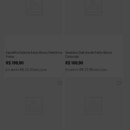
Sandália Dakota Salto Bloco Feminina
Sandália Dakota de Salto Bloco
Preta
Colorido
R$
199
,
90
R$
169
,
90
R$
33
,
31
R$
33
,
98
Em até
6
x
sem juros
Em até
5
x
sem juros