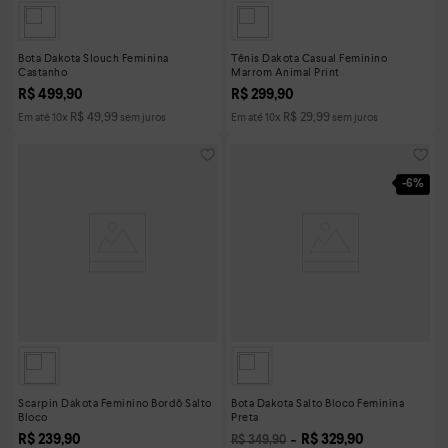
Bota Dakota Slouch Feminina
Tênis Dakota Casual Feminino
Castanho
Marrom Animal Print
R$
499
,
90
R$
299
,
90
R$
49
,
99
R$
29
,
99
Em até
10
x
sem juros
Em até
10
x
sem juros
-
6%
Scarpin Dakota Feminino Bordô Salto
Bota Dakota Salto Bloco Feminina
Bloco
Preta
R$
239
,
90
R$
329
,
90
R$
349
,
90