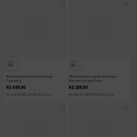
Bota Dakota Slouch Feminina
Tênis Dakota Casual Feminino
Castanho
Marrom Animal Print
R$
499
,
90
R$
299
,
90
R$
49
,
99
R$
29
,
99
Em até
10
x
sem juros
Em até
10
x
sem juros