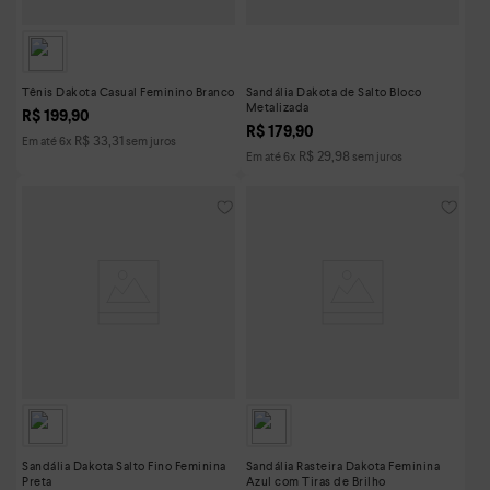
Tênis Dakota Casual Feminino Branco
Sandália Dakota de Salto Bloco
Metalizada
R$
199
,
90
R$
179
,
90
R$
33
,
31
Em até
6
x
sem juros
R$
29
,
98
Em até
6
x
sem juros
Sandália Dakota Salto Fino Feminina
Sandália Rasteira Dakota Feminina
Preta
Azul com Tiras de Brilho