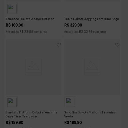
Tamanco Dakota Anabela Branco
Tênis Dakota Jogging Feminino Bege
R$
169
,
90
R$
329
,
90
R$
33
,
98
R$
32
,
99
Em até
5
x
sem juros
Em até
10
x
sem juros
Sandália Flatform Dakota Feminina
Sandália Dakota Flatform Feminina
Bege Tiras Trançadas
Verde
R$
189
,
90
R$
189
,
90