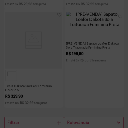
R$
29
,
98
R$
32
,
99
Em até
8
x
sem juros
Em até
10
x
sem juros
[PRÉ-VENDA] Sapato Loafer Dakota
Sola Tratorada Feminina Preta
R$
199
,
90
R$
33
,
31
Em até
6
x
sem juros
Tênis Dakota Sneaker Feminino
Colorido
R$
329
,
90
R$
32
,
99
Em até
10
x
sem juros
Filtrar
Relevância