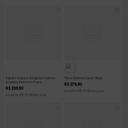
Sapato Scarpin Slingback Dakota
Tênis Dakota Casual Bege
Anabela Feminino Preto
R$
279
,
90
R$
239
,
90
R$
31
,
10
Em até
9
x
sem juros
R$
29
,
98
Em até
8
x
sem juros