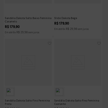
Sandália Dakota Salto Baixo Feminina
Slide Dakota Bege
Caramelo
R$
179
,
90
R$
179
,
90
R$
29
,
98
Em até
6
x
sem juros
R$
29
,
98
Em até
6
x
sem juros
Sandália Dakota Salto Fino Feminina
Sandália Dakota Salto Fino Feminina
Preta
Castanho