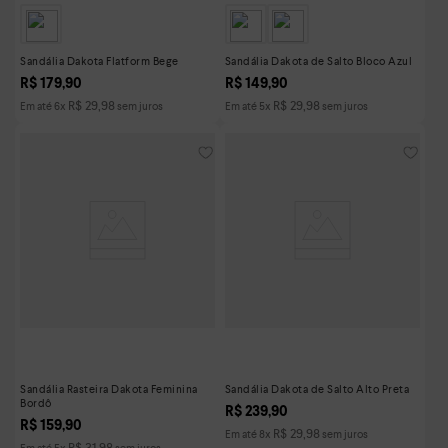
Sandália Dakota Flatform Bege
Sandália Dakota de Salto Bloco Azul
R$
179
,
90
R$
149
,
90
R$
29
,
98
R$
29
,
98
Em até
6
x
sem juros
Em até
5
x
sem juros
Sandália Rasteira Dakota Feminina
Sandália Dakota de Salto Alto Preta
Bordô
R$
239
,
90
R$
159
,
90
R$
29
,
98
Em até
8
x
sem juros
R$
31
,
98
Em até
5
x
sem juros