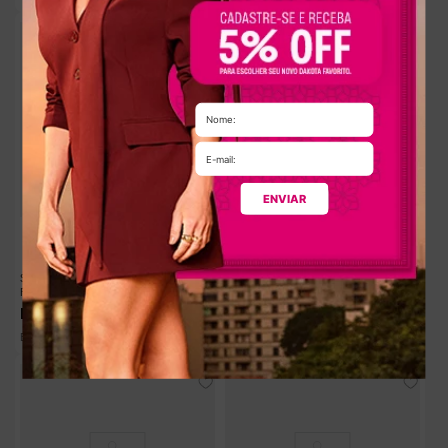
-
6%
ENVIAR
Sandália Dakota de Salto Bloco
Bota Dakota Salto Bloco Feminina
Feminina Verde
Preta
R$
179
,
90
R$
329
,
90
R$
349
,
90
R$
29
,
98
R$
32
,
99
Em até
6
x
sem juros
Em até
10
x
sem juros