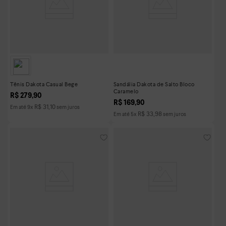
Tênis Dakota Casual Bege
Sandália Dakota de Salto Bloco
Caramelo
R$
279
,
90
R$
169
,
90
R$
31
,
10
Em até
9
x
sem juros
R$
33
,
98
Em até
5
x
sem juros