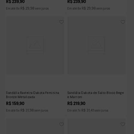
R$
239
,
90
R$
239
,
90
R$
29
,
98
R$
29
,
98
Em até
8
x
sem juros
Em até
8
x
sem juros
Sandália Rasteira Dakota Feminina
Sandália Dakota de Salto Bloco Bege
Bronze Metalizada
e Marrom
R$
159
,
90
R$
219
,
90
R$
31
,
98
R$
31
,
41
Em até
5
x
sem juros
Em até
7
x
sem juros