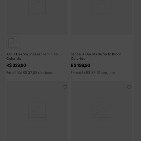
Tênis Dakota Sneaker Feminino
Sandália Dakota de Salto Bloco
Colorido
Colorido
R$
329
,
90
R$
199
,
90
R$
32
,
99
R$
33
,
31
Em até
10
x
sem juros
Em até
6
x
sem juros