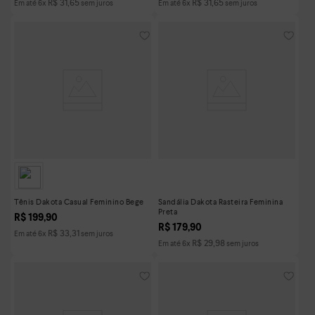
R$
31
,
65
R$
31
,
65
Em até
6
x
sem juros
Em até
6
x
sem juros
Tênis Dakota Casual Feminino Bege
Sandália Dakota Rasteira Feminina
Preta
R$
199
,
90
R$
179
,
90
R$
33
,
31
Em até
6
x
sem juros
R$
29
,
98
Em até
6
x
sem juros