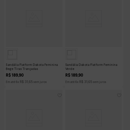
Sandália Flatform Dakota Feminina
Sandália Dakota Flatform Feminina
Bege Tiras Trançadas
Verde
R$
189
,
90
R$
189
,
90
R$
31
,
65
R$
31
,
65
Em até
6
x
sem juros
Em até
6
x
sem juros