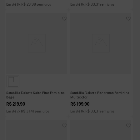
R$
29
,
98
R$
33
,
31
Em até
8
x
sem juros
Em até
6
x
sem juros
Sandália Dakota Salto Fino Feminina
Sandália Dakota Fisherman Feminina
Bege
Multicolor
R$
219
,
90
R$
199
,
90
R$
31
,
41
R$
33
,
31
Em até
7
x
sem juros
Em até
6
x
sem juros