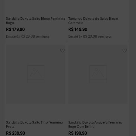
Sandália Dakota Salto Bloco Feminina
Tamanco Dakota de Salto Bloco
Bege
Caramelo
R$
179
,
90
R$
149
,
90
R$
29
,
98
R$
29
,
98
Em até
6
x
sem juros
Em até
5
x
sem juros
Sandália Dakota Salto Fino Feminina
Sandália Dakota Anabela Feminina
Preta
Bege Com Brilho
R$
239
,
90
R$
199
,
90