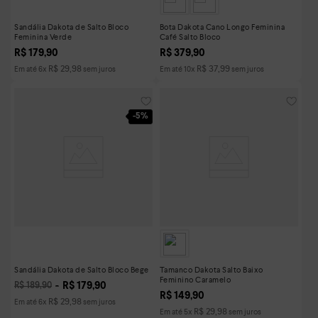
Sandália Dakota de Salto Bloco
Bota Dakota Cano Longo Feminina
Feminina Verde
Café Salto Bloco
R$
179
,
90
R$
379
,
90
R$
29
,
98
R$
37
,
99
Em até
6
x
sem juros
Em até
10
x
sem juros
-
5%
Sandália Dakota de Salto Bloco Bege
Tamanco Dakota Salto Baixo
Feminino Caramelo
R$
179
,
90
R$
189
,
90
R$
149
,
90
R$
29
,
98
Em até
6
x
sem juros
R$
29
,
98
Em até
5
x
sem juros