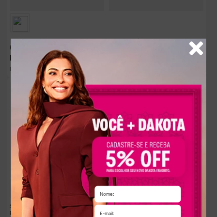
Tamanco Dakota Anabela Feminino
Sandália Dakota Salto Bloco Feminina
Preto
Dourada Metalizada
R$
169
,
90
R$
199
,
90
R$
33
,
98
R$
33
,
31
Em até
5
x
sem juros
Em até
6
x
sem juros
Sandália Dakota Salto Fino Feminina
Scarpin Anabela Dakota Feminino
Preta
Preto