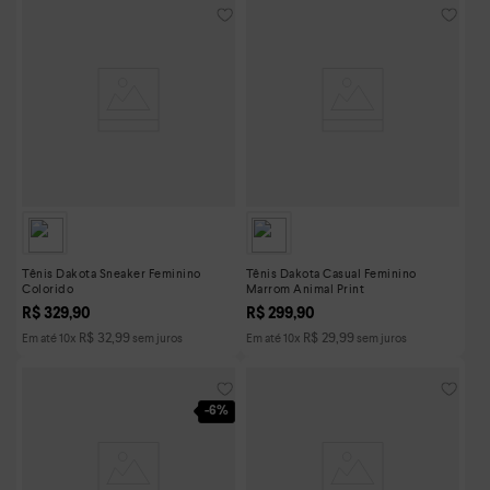
Tênis Dakota Sneaker Feminino
Tênis Dakota Casual Feminino
Colorido
Marrom Animal Print
R$
329
,
90
R$
299
,
90
R$
32
,
99
R$
29
,
99
Em até
10
x
sem juros
Em até
10
x
sem juros
-
6%