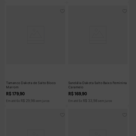
Tamanco Dakota de Salto Bloco
Sandália Dakota Salto Baixo Feminina
Marrom
Caramelo
R$
179
,
90
R$
169
,
90
R$
29
,
98
R$
33
,
98
Em até
6
x
sem juros
Em até
5
x
sem juros