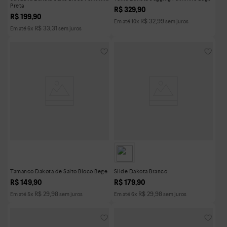
Preta
R$
329
,
90
R$
199
,
90
R$
32
,
99
Em até
10
x
sem juros
R$
33
,
31
Em até
6
x
sem juros
Tamanco Dakota de Salto Bloco Bege
Slide Dakota Branco
R$
149
,
90
R$
179
,
90
R$
29
,
98
R$
29
,
98
Em até
5
x
sem juros
Em até
6
x
sem juros