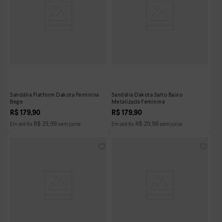
Sandália Flatform Dakota Feminina
Sandália Dakota Salto Baixo
Bege
Metalizada Feminina
R$
179
,
90
R$
179
,
90
R$
29
,
98
R$
29
,
98
Em até
6
x
sem juros
Em até
6
x
sem juros