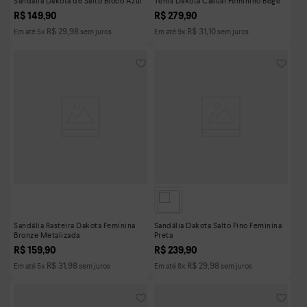
Sandália Dakota de Salto Bloco Azul
Tênis Dakota Casual Feminino Bege
R$
149
,
90
R$
279
,
90
R$
29
,
98
R$
31
,
10
Em até
5
x
sem juros
Em até
9
x
sem juros
Sandália Rasteira Dakota Feminina
Sandália Dakota Salto Fino Feminina
Bronze Metalizada
Preta
R$
159
,
90
R$
239
,
90
R$
31
,
98
R$
29
,
98
Em até
5
x
sem juros
Em até
8
x
sem juros