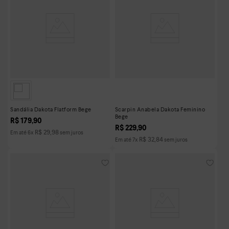
Sandália Dakota Flatform Bege
Scarpin Anabela Dakota Feminino
Bege
R$
179
,
90
R$
229
,
90
R$
29
,
98
Em até
6
x
sem juros
R$
32
,
84
Em até
7
x
sem juros