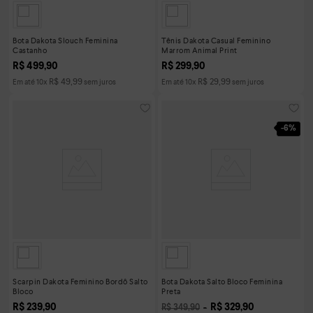
Bota Dakota Slouch Feminina
Tênis Dakota Casual Feminino
Castanho
Marrom Animal Print
R$
499
,
90
R$
299
,
90
R$
49
,
99
R$
29
,
99
Em até
10
x
sem juros
Em até
10
x
sem juros
-
6%
Scarpin Dakota Feminino Bordô Salto
Bota Dakota Salto Bloco Feminina
Bloco
Preta
R$
239
,
90
R$
329
,
90
R$
349
,
90