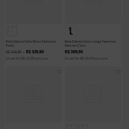
Bota Dakota Salto Bloco Feminina
Bota Dakota Cano Longo Feminina
Preta
Marrom Claro
R$
329
,
90
R$
399
,
90
R$
349
,
90
R$
32
,
99
R$
39
,
99
Em até
10
x
sem juros
Em até
10
x
sem juros