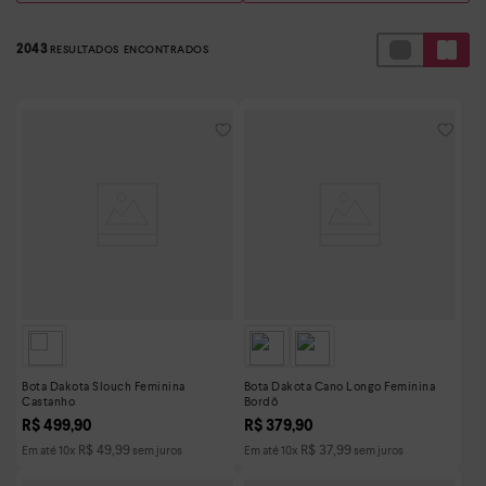
2043
Bota Dakota Slouch Feminina
Bota Dakota Cano Longo Feminina
Castanho
Bordô
R$
499
,
90
R$
379
,
90
R$
49
,
99
R$
37
,
99
Em até
10
x
sem juros
Em até
10
x
sem juros