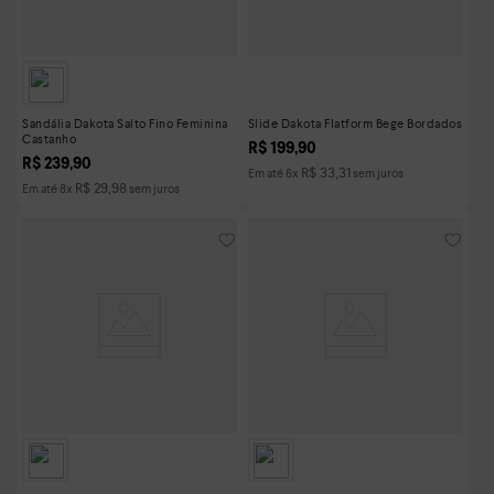
Sandália Dakota Salto Fino Feminina
Slide Dakota Flatform Bege Bordados
Castanho
R$
199
,
90
R$
239
,
90
R$
33
,
31
Em até
6
x
sem juros
R$
29
,
98
Em até
8
x
sem juros