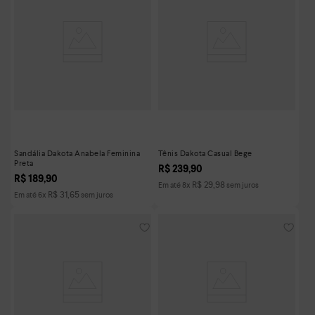
Sandália Dakota Anabela Feminina
Tênis Dakota Casual Bege
Preta
R$
239
,
90
R$
189
,
90
R$
29
,
98
Em até
8
x
sem juros
R$
31
,
65
Em até
6
x
sem juros