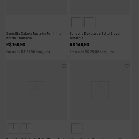
Sandália Dakota Rasteira Feminina
Sandália Dakota de Salto Bloco
Bordo Trançada
Amarela
R$
159
,
90
R$
149
,
90
R$
31
,
98
R$
29
,
98
Em até
5
x
sem juros
Em até
5
x
sem juros