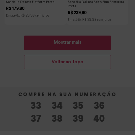
Sandália Dakota Flatform Preta
Sandália Dakota Salto Fino Feminina
Preta
R$
179
,
90
R$
239
,
90
R$
29
,
98
Em até
6
x
sem juros
R$
29
,
98
Em até
8
x
sem juros
Mostrar mais
Voltar ao Topo
33
34
35
36
37
38
39
40