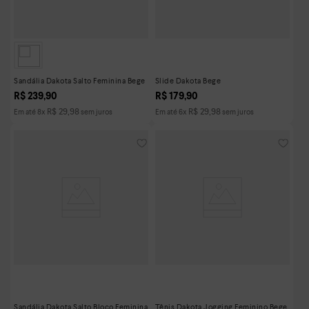
Sandália Dakota Salto Feminina Bege
Slide Dakota Bege
R$
239
,
90
R$
179
,
90
R$
29
,
98
R$
29
,
98
Em até
8
x
sem juros
Em até
6
x
sem juros
Sandália Dakota Salto Bloco Feminina
Tênis Dakota Jogging Feminino Bege