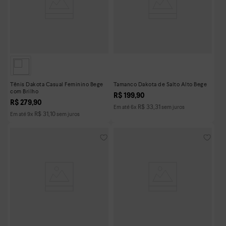
Tênis Dakota Casual Feminino Bege
Tamanco Dakota de Salto Alto Bege
com Brilho
R$
199
,
90
R$
279
,
90
R$
33
,
31
Em até
6
x
sem juros
R$
31
,
10
Em até
9
x
sem juros