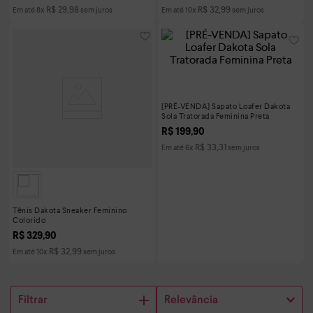
R$
29
,
98
R$
32
,
99
Em até
8
x
sem juros
Em até
10
x
sem juros
[PRÉ-VENDA] Sapato Loafer Dakota
Sola Tratorada Feminina Preta
R$
199
,
90
R$
33
,
31
Em até
6
x
sem juros
Tênis Dakota Sneaker Feminino
Colorido
R$
329
,
90
R$
32
,
99
Em até
10
x
sem juros
Filtrar
Relevância