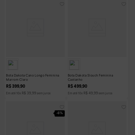
Bota Dakota Cano Longo Feminina
Bota Dakota Slouch Feminina
Marrom Claro
Castanho
R$
399
,
90
R$
499
,
90
R$
39
,
99
R$
49
,
99
Em até
10
x
sem juros
Em até
10
x
sem juros
-
6%