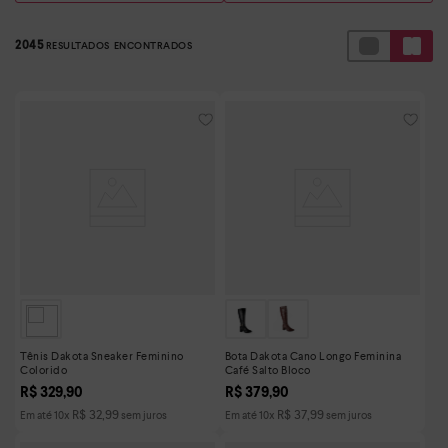
2045
Tênis Dakota Sneaker Feminino
Bota Dakota Cano Longo Feminina
Colorido
Café Salto Bloco
R$
329
,
90
R$
379
,
90
R$
32
,
99
R$
37
,
99
Em até
10
x
sem juros
Em até
10
x
sem juros