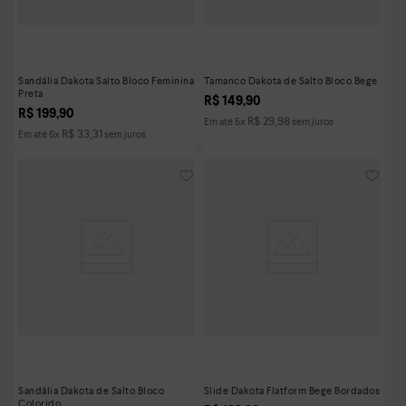
Sandália Dakota Salto Bloco Feminina
Tamanco Dakota de Salto Bloco Bege
Preta
R$
149
,
90
R$
199
,
90
R$
29
,
98
Em até
5
x
sem juros
R$
33
,
31
Em até
6
x
sem juros
Sandália Dakota de Salto Bloco
Slide Dakota Flatform Bege Bordados
Colorido