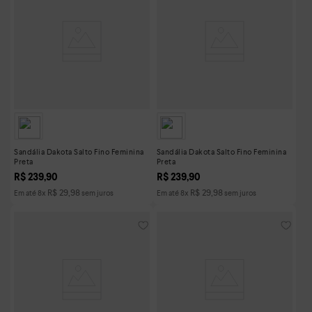
Sandália Dakota Salto Fino Feminina
Sandália Dakota Salto Fino Feminina
Preta
Preta
R$
239
,
90
R$
239
,
90
R$
29
,
98
R$
29
,
98
Em até
8
x
sem juros
Em até
8
x
sem juros