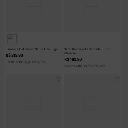
Sandália Dakota de Salto Alto Bege
Sandália Dakota de Salto Bloco
Marrom
R$
219
,
90
R$
169
,
90
R$
31
,
41
Em até
7
x
sem juros
R$
33
,
98
Em até
5
x
sem juros