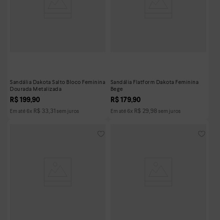
Sandália Dakota Salto Bloco Feminina
Sandália Flatform Dakota Feminina
Dourada Metalizada
Bege
R$
199
,
90
R$
179
,
90
R$
33
,
31
R$
29
,
98
Em até
6
x
sem juros
Em até
6
x
sem juros