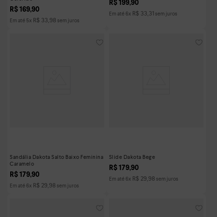
R$
199
,
90
R$
169
,
90
R$
33
,
31
Em até
6
x
sem juros
R$
33
,
98
Em até
5
x
sem juros
Sandália Dakota Salto Baixo Feminina
Slide Dakota Bege
Caramelo
R$
179
,
90
R$
179
,
90
R$
29
,
98
Em até
6
x
sem juros
R$
29
,
98
Em até
6
x
sem juros