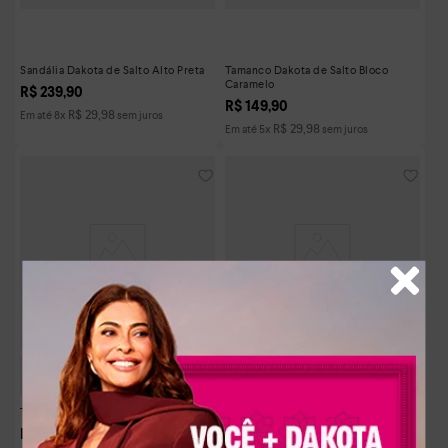
Sandália Dakota de Salto Alto Preta
Tamanco Dakota de Salto Bloco
Caramelo
R$
239
,
90
R$
149
,
90
R$
29
,
98
Em até
8
x
sem juros
R$
29
,
98
Em até
5
x
sem juros
Tamanco Dakota Anabela Branco
Tamanco Dakota Anabela Preto
R$
169
,
90
R$
169
,
90