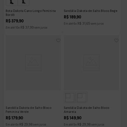
Bota Dakota Cano Longo Feminina
Sandália Dakota de Salto Bloco Bege
Bordô
R$
189
,
90
R$
379
,
90
R$
31
,
65
Em até
6
x
sem juros
R$
37
,
99
Em até
10
x
sem juros
Sandália Dakota de Salto Bloco
Sandália Dakota de Salto Bloco
Feminina Verde
Amarela
R$
179
,
90
R$
149
,
90
R$
29
,
98
R$
29
,
98
Em até
6
x
sem juros
Em até
5
x
sem juros