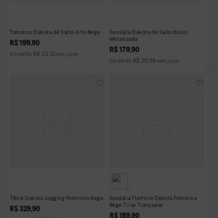
Tamanco Dakota de Salto Alto Bege
Sandália Dakota de Salto Bloco
Metalizada
R$
199
,
90
R$
179
,
90
R$
33
,
31
Em até
6
x
sem juros
R$
29
,
98
Em até
6
x
sem juros
Tênis Dakota Jogging Feminino Bege
Sandália Flatform Dakota Feminina
Bege Tiras Trançadas
R$
329
,
90
R$
189
,
90