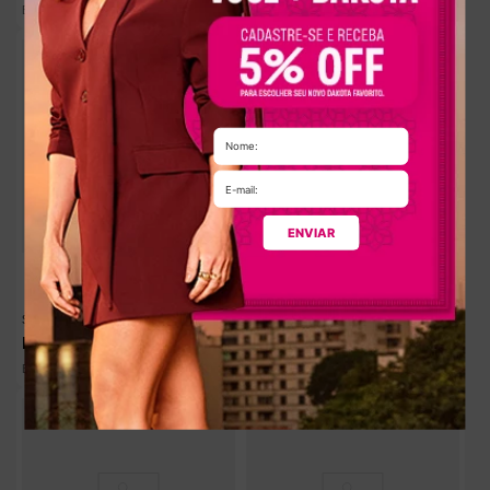
R$
33
,
98
R$
33
,
98
Em até
5
x
sem juros
Em até
5
x
sem juros
ENVIAR
Sandália Dakota Anabela Bege
Sandália Dakota de Salto Alto Preta
R$
199
,
90
R$
219
,
90
R$
33
,
31
R$
31
,
41
Em até
6
x
sem juros
Em até
7
x
sem juros