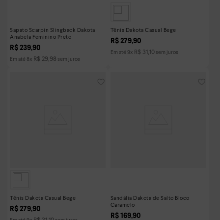
Sapato Scarpin Slingback Dakota
Tênis Dakota Casual Bege
Anabela Feminino Preto
R$
279
,
90
R$
239
,
90
R$
31
,
10
Em até
9
x
sem juros
R$
29
,
98
Em até
8
x
sem juros
Tênis Dakota Casual Bege
Sandália Dakota de Salto Bloco
Caramelo
R$
279
,
90
R$
169
,
90
R$
31
,
10
Em até
9
x
sem juros