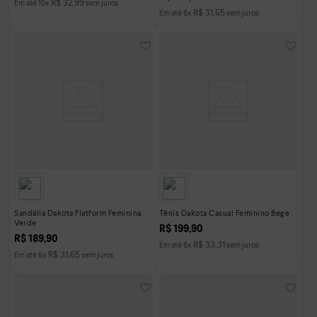
R$
32
,
99
Em até
10
x
sem juros
R$
31
,
65
Em até
6
x
sem juros
Sandália Dakota Flatform Feminina
Tênis Dakota Casual Feminino Bege
Verde
R$
199
,
90
R$
189
,
90
R$
33
,
31
Em até
6
x
sem juros
R$
31
,
65
Em até
6
x
sem juros