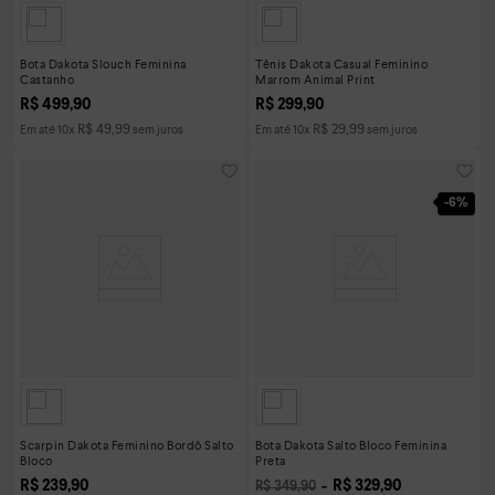
Bota Dakota Slouch Feminina
Tênis Dakota Casual Feminino
Castanho
Marrom Animal Print
R$
499
,
90
R$
299
,
90
R$
49
,
99
R$
29
,
99
Em até
10
x
sem juros
Em até
10
x
sem juros
-
6%
Scarpin Dakota Feminino Bordô Salto
Bota Dakota Salto Bloco Feminina
Bloco
Preta
R$
239
,
90
R$
329
,
90
R$
349
,
90