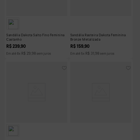
Sandália Dakota Salto Fino Feminina
Sandália Rasteira Dakota Feminina
Castanho
Bronze Metalizada
R$
239
,
90
R$
159
,
90
R$
29
,
98
R$
31
,
98
Em até
8
x
sem juros
Em até
5
x
sem juros