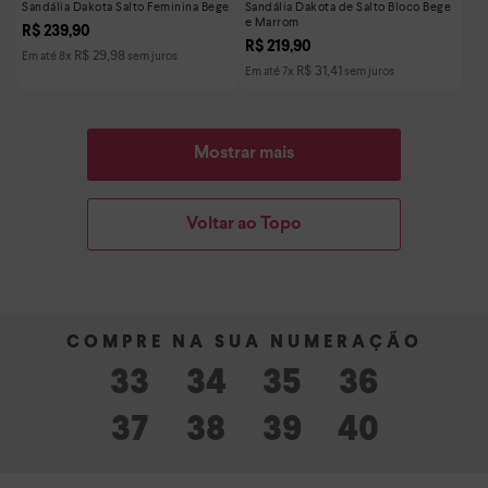
Sandália Dakota Salto Feminina Bege
Sandália Dakota de Salto Bloco Bege
e Marrom
R$
239
,
90
R$
219
,
90
R$
29
,
98
Em até
8
x
sem juros
R$
31
,
41
Em até
7
x
sem juros
Mostrar mais
Voltar ao Topo
33
34
35
36
37
38
39
40