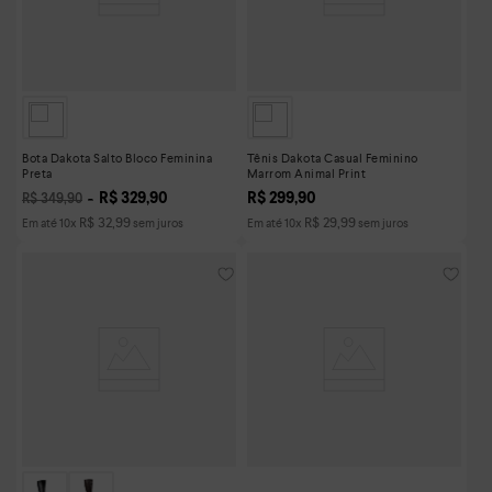
Bota Dakota Salto Bloco Feminina
Tênis Dakota Casual Feminino
Preta
Marrom Animal Print
R$
329
,
90
R$
299
,
90
R$
349
,
90
R$
32
,
99
R$
29
,
99
Em até
10
x
sem juros
Em até
10
x
sem juros