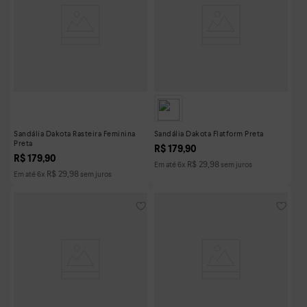
Sandália Dakota Rasteira Feminina
Sandália Dakota Flatform Preta
Preta
R$
179
,
90
R$
179
,
90
R$
29
,
98
Em até
6
x
sem juros
R$
29
,
98
Em até
6
x
sem juros