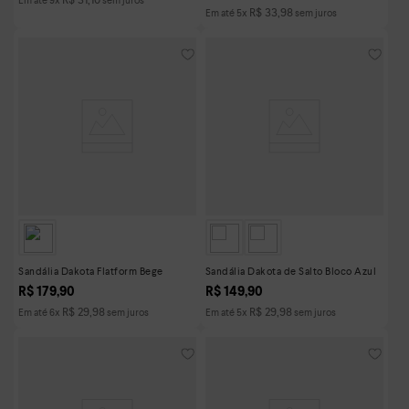
R$
33
,
98
Em até
5
x
sem juros
Sandália Dakota Flatform Bege
Sandália Dakota de Salto Bloco Azul
R$
179
,
90
R$
149
,
90
R$
29
,
98
R$
29
,
98
Em até
6
x
sem juros
Em até
5
x
sem juros