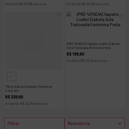
R$
29
,
98
R$
32
,
99
Em até
8
x
sem juros
Em até
10
x
sem juros
[PRÉ-VENDA] Sapato Loafer Dakota
Sola Tratorada Feminina Preta
R$
199
,
90
R$
33
,
31
Em até
6
x
sem juros
Tênis Dakota Sneaker Feminino
Colorido
R$
329
,
90
R$
32
,
99
Em até
10
x
sem juros
Filtrar
Relevância