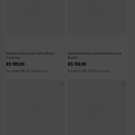
Sandália Dakota de Salto Bloco
Sandália Rasteira Dakota Feminina
Colorido
Bordô
R$
199
,
90
R$
159
,
90
R$
33
,
31
R$
31
,
98
Em até
6
x
sem juros
Em até
5
x
sem juros