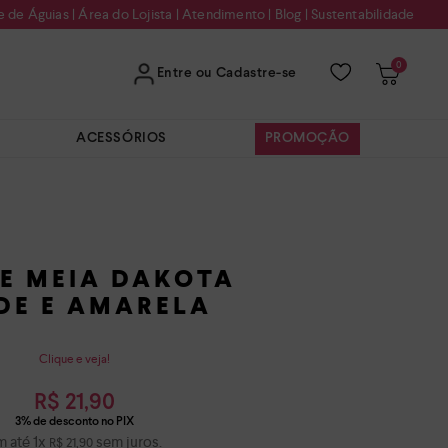
e de Águias
|
Área do Lojista
|
Atendimento
|
Blog
|
Sustentabilidade
0
Entre ou Cadastre-se
ACESSÓRIOS
PROMOÇÃO
DE MEIA DAKOTA
DE E AMARELA
Clique e veja!
R$
21
,
90
m até
1
x
sem juros.
R$
21
,
90