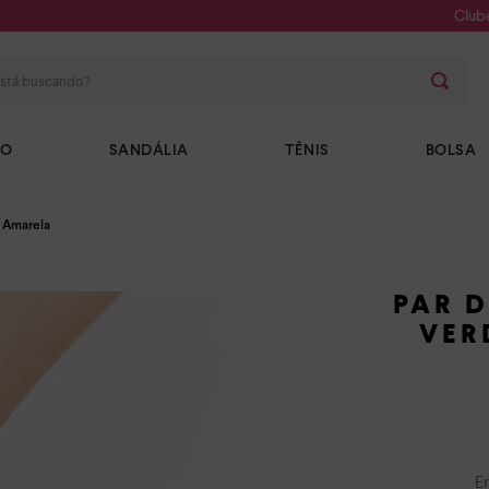
Club
stá buscando?
TO
SANDÁLIA
TÊNIS
BOLSA
e Amarela
PAR 
VER
E