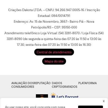
Criações Dakota LTDA. – CNPJ: 94.266.947.0005-16 / Inscrição
Estadual: 084/0014791
Endereço: Av. 15 de Novembro, 3667– Bairro Piá – Nova
Petrópolis/RS – CEP: 95150-000
Atendimento telefônico Loja Virtual: (54) 3281-8070 / Loja Física (54)
3281-8090 (de segunda a quinta-feira das 07:20 às 11:50 e 13:00 às
17:30; sexta-feira das 07:20 às 11:50 e 13:00 às 16:30)
Central de atendimento
Mapa do site
AVALIAÇÃO DOS
REPUTAÇÃO
DADOS
PLATAFORMA
CONSUMIDORES
CRIPTOGRAFADOS
x
Ao usar nosso site, você concorda com nossa