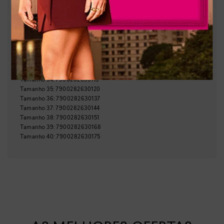
:
Bege
Cor
:
DB571-00002
Referência
Brasil
País de origem:
Indústria Brasileira
64029990
NCM:
GTIN:
Tamanho
34
:
7900282630113
Tamanho
35
:
7900282630120
Tamanho
36
:
7900282630137
Tamanho
37
:
7900282630144
Tamanho
38
:
7900282630151
Tamanho
39
:
7900282630168
Tamanho
40
:
7900282630175