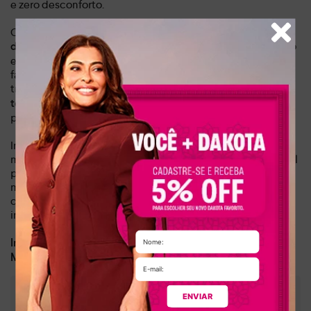
e zero desconforto.
O charme e a sofisticação da sandália ficam por conta do
. Com um design orgânico
detalhe metalizado na tira frontal
e elegante, essa aplicação de destaque adiciona um toque
fashion e refinado aos seus looks, permitindo que você
transite facilmente do casual ao mais arrumado.
A fivela no
e a segurança que você
tornozelo garante o ajuste perfeito
precisa, valorizando sua silhueta com muita leveza.
Invista em um calçado que reflete seu estilo de vida leve e
moderno. A Sandália Dakota Flatform Bege é a solução ideal
para quem busca versatilidade e durabilidade, sem abrir
mão das tendências. Adquira a sua e experimente a
confiança de um look impecável com a qualidade
inconfundível da Dakota.
Dia a dia, lazer
Indicado para:
Sintético
Material:
ENVIAR
:
3,00 cm
Altura do salto