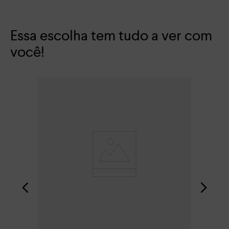
Essa escolha tem tudo a ver com
você!
San
R$
Em 