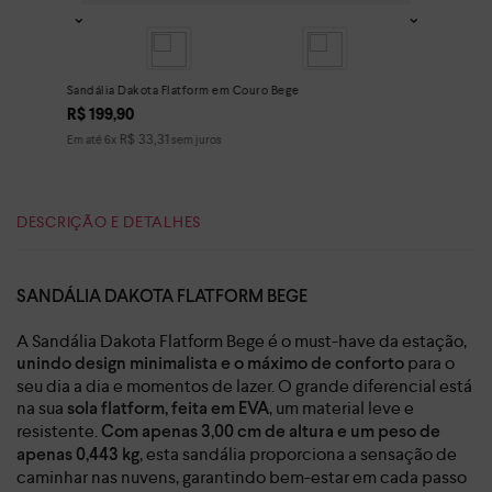
Sandália Dakota Flatform em Couro Bege
R$
199
,
90
R$
33
,
31
Em até
6
x
sem juros
DESCRIÇÃO E DETALHES
SANDÁLIA DAKOTA FLATFORM BEGE
A Sandália Dakota Flatform Bege é o must-have da estação,
para o
unindo design minimalista e o máximo de conforto
seu dia a dia e momentos de lazer. O grande diferencial está
na sua
, um material leve e
sola flatform, feita em EVA
resistente.
Com apenas 3,00 cm de altura e um peso de
, esta sandália proporciona a sensação de
apenas 0,443 kg
caminhar nas nuvens, garantindo bem-estar em cada passo