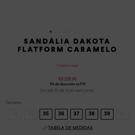
SANDÁLIA DAKOTA
FLATFORM CARAMELO
Clique e veja!
R$
229
,
90
Em até
7
x
sem juros.
R$
32
,
84
Tamanho
33
34
35
36
37
38
39
40
TABELA DE MEDIDAS