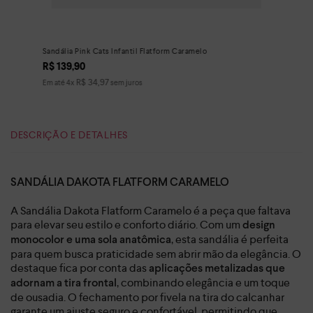
Sandália Pink Cats Infantil Flatform Caramelo
R$
139
,
90
R$
34
,
97
Em até
4
x
sem juros
DESCRIÇÃO E DETALHES
SANDÁLIA DAKOTA FLATFORM CARAMELO
A Sandália Dakota Flatform Caramelo é a peça que faltava
para elevar seu estilo e conforto diário. Com um
design
, esta sandália é perfeita
monocolor e uma sola anatômica
para quem busca praticidade sem abrir mão da elegância. O
destaque fica por conta das
aplicações metalizadas que
, combinando elegância e um toque
adornam a tira frontal
de ousadia. O fechamento por fivela na tira do calcanhar
garante um ajuste seguro e confortável, permitindo que