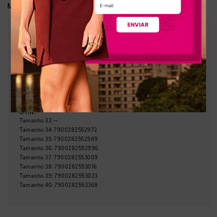
Sintético
Material:
ENVIAR
:
3,00 cm
Altura da sola
:
Caramelo
Cor
:
Y9465-00007
Referência
Brasil
País de origem:
Indústria Brasileira
64029990
NCM:
GTIN:
Tamanho
33
:
—
Tamanho
34
:
7900282552972
Tamanho
35
:
7900282552989
Tamanho
36
:
7900282552996
Tamanho
37
:
7900282553009
Tamanho
38
:
7900282553016
Tamanho
39
:
7900282553023
Tamanho
40
:
7900282553368