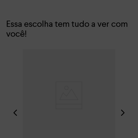
Essa escolha tem tudo a ver com
você!
San
R$
Em 