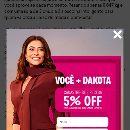
você aproveite cada momento.
Pesando apenas 0,647 kg e
, ela é a escolha inteligente para
com uma sola de 3 cm
quem valoriza a união de moda e bem-estar.
Invista em um estilo de vida que equilibra sofisticação e
praticidade com esta sandália versátil. Ideal para o dia a dia
e para os momentos de lazer, ela se adapta a qualquer
ocasião. O material sintético de alta qualidade assegura
durabilidade e facilidade de limpeza, tornando-a uma
opção de excelente custo-benefício para o seu guarda-
roupa. Sinta a confiança de caminhar com um calçado que
não apenas complementa seus looks, mas também cuida de
seus pés, proporcionando uma sensação de conforto
inigualável.
Transforme seus looks com um único acessório e adicione
um toque de personalidade instantânea. Esta sandália
feminina é um item essencial para a mulher moderna.
Garanta a sua agora e aproveite a oportunidade de ter um
calçado desejado por todos.
Dia a dia, lazer
Indicado para: