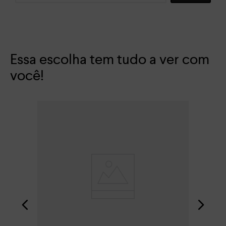
Essa escolha tem tudo a ver com
você!
San
R$
Em 