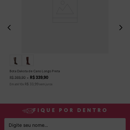
Bota Dakota de Cano Longo Preta
R$
339
,
90
R$
369
,
90
R$
33
,
99
Em até
10
x
sem juros
FIQUE POR DENTRO