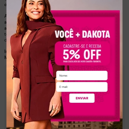
elegância ao modelo.
A fivela ajustável no tornozelo garante um ajuste perfeito
, proporcionando maior segurança e conforto. Já
aos pés
as
adicionam um
aplicações metalizadas nas tiras sobre o pé
toque de personalidade e complementam o design clean
da sandália.
Dia a dia, lazer
Indicado para:
Sintético
Material:
:
3,15 cm
Altura da sola
:
Metalizado
Cor
:
Y7832-00006
Referência
ENVIAR
Brasil
País de origem:
Indústria Brasileira
64029990
NCM:
GTIN:
Tamanho
34
:
7900132372613