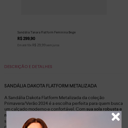
Sandália Tanara Flatform Feminina Bege
R$
299
,
90
R$
29
,
99
Em até
10
x
sem juros
DESCRIÇÃO E DETALHES
SANDÁLIA DAKOTA FLATFORM METALIZADA
A Sandália Dakota Flatform Metalizada da coleção
Primavera/Verão 2024 é a escolha perfeita para quem busca
um calçado moderno e confortável. Com
sua sola robusta e
, ela proporciona um caminhar leve e
macia de 3,5 cm
seguro, ideal para o dia a dia. O design minimalista, com
detalhes metalizados, confere um toque de sofisticação e