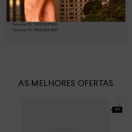
Tamanho
35
:
7900132298258
Tamanho
36
:
7900132371821
Tamanho
37
:
7900132371838
Tamanho
38
:
7900132371845
Tamanho
39
:
7900132371852
Tamanho
40
:
7900132371869
AS MELHORES OFERTAS
-
8%