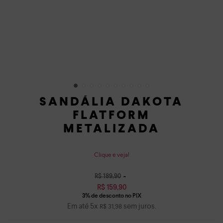
SANDÁLIA DAKOTA
FLATFORM
METALIZADA
Clique e veja!
R$
189
,
90
R$
159
,
90
Em até
5
x
sem juros.
R$
31
,
98