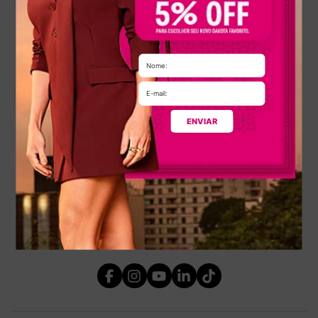
A empresa
Condições gerais de compra
Política de privacidade
Troca e Devolução
Clube de Águias
Sustentabilidade
ENVIAR