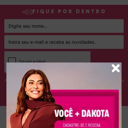
FIQUE POR DENTRO
Ao clicar em ASSINAR declaro que concordo em receber novidades
e promoções da Dakota e suas marcas.
Confira nossa
Política de privacidade
ASSINAR
Atendimento