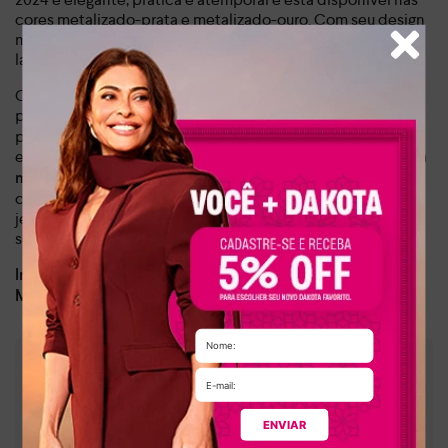
cores metalizado-prata e metalizado-ouro. Com seu design
minimalista, ela é ideal para o dia a dia e para momentos de
lazer.
O destaque desse modelo está na parte frontal, formada
por
, juntamente com as
uma tira fina repleta de brilhos
peças que envolvem os pés, trazendo sofisticação e
elegância aos looks. Além disso,
a sola rasteira proporciona
. Versátil, ela pode ser
maior conforto ao caminhar
combinada com looks casuais, como saia jeans ou calça
jeans e blusa, vestidos estampados ou com looks mais
sociais, como calça de alfaiataria e camisa.
Dia a dia, lazer
Indicado para:
Sintético
Material:
:
1,00 cm
Altura da sola
:
Metalizado
Cor
:
ENVIAR
Y7624-00007
Referência