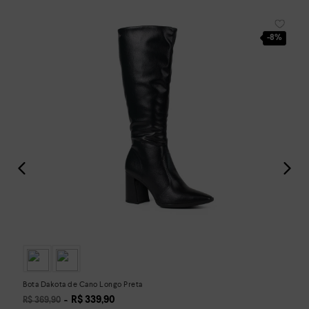
-
8%
Bota Dakota de Cano Longo Preta
R$
339
,
90
R$
369
,
90