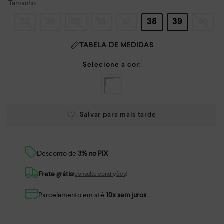
Tamanho
33
34
35
36
37
38
39
40
TABELA DE MEDIDAS
Desconto de
3% no PIX
Frete grátis
(consulte condições)
Parcelamento em até
10x sem juros