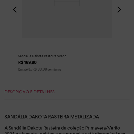
Sandália Dakota Rasteira Verde
R$
169
,
90
R$
33
,
98
Em até
5
x
sem juros
DESCRIÇÃO E DETALHES
SANDÁLIA DAKOTA RASTEIRA METALIZADA
A Sandália Dakota Rasteira da coleção Primavera/Verão
2024 é elegante, prática e atemporal e está disponível nas