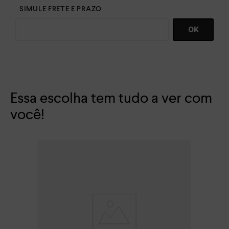
Essa escolha tem tudo a ver com
você!
San
R$
Em 