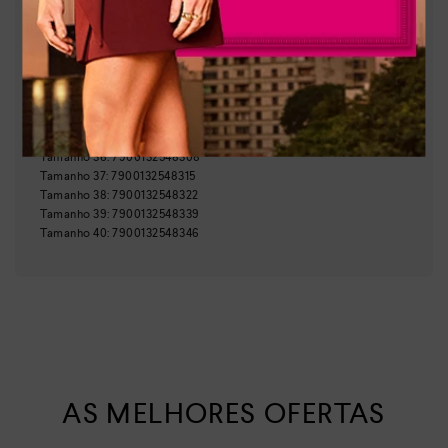
Brasil
País de origem:
Indústria Brasileira
64029990
NCM:
GTIN:
Tamanho
33
:
7900132548278
Tamanho
34
:
7900132548285
Tamanho
35
:
7900132548292
Tamanho
36
:
7900132548308
Tamanho
37
:
7900132548315
Tamanho
38
:
7900132548322
Tamanho
39
:
7900132548339
Tamanho
40
:
7900132548346
AS MELHORES OFERTAS