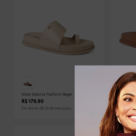
Slide Dakota Flatform Bege
Slide Dak
R$
179
,
90
R$
189
,
Em até
6
x
R$
29
,
98
sem juros
Em até
6