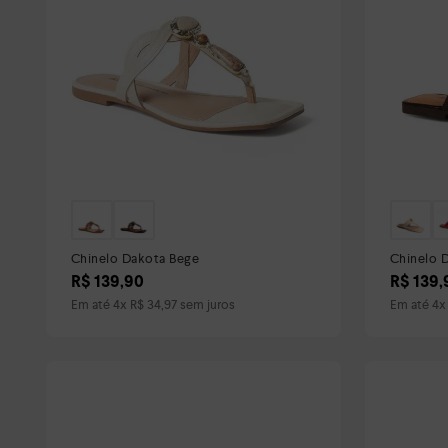
Chinelo Dakota Bege
Chinelo 
R$
139
,
90
R$
139
,
Em até
4
x
R$
34
,
97
sem juros
Em até
4