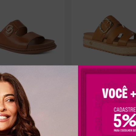
ota Flatform Caramelo
Slide Dakota Flatform Carame
90
R$
199
,
90
x
R$
31
,
65
sem juros
Em até
6
x
R$
33
,
31
sem juros