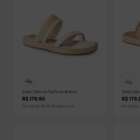
Slide Dakota Flatform Branco
Slide Dak
R$
179
,
90
R$
179
,
Em até
6
x
R$
29
,
98
sem juros
Em até
6