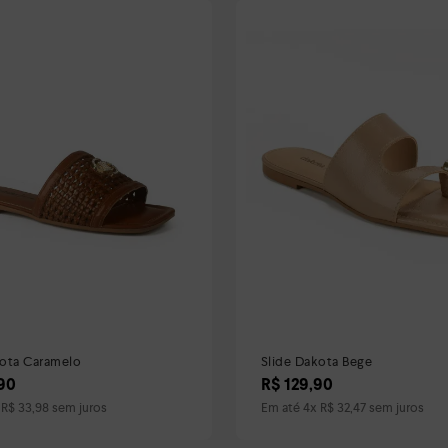
kota Caramelo
Slide Dakota Bege
90
R$
129
,
90
x
R$
33
,
98
sem juros
Em até
4
x
R$
32
,
47
sem juros