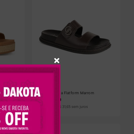
lo
Slide Dakota Flatform Marrom
R$
189
,
90
Em até
6
x
R$
31
,
65
sem juros