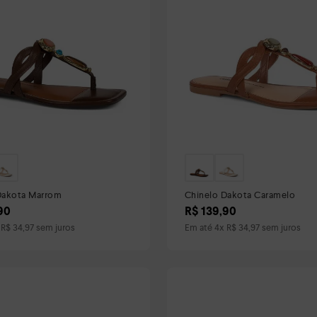
Dakota Marrom
Chinelo Dakota Caramelo
90
R$
139
,
90
x
R$
34
,
97
sem juros
Em até
4
x
R$
34
,
97
sem juros