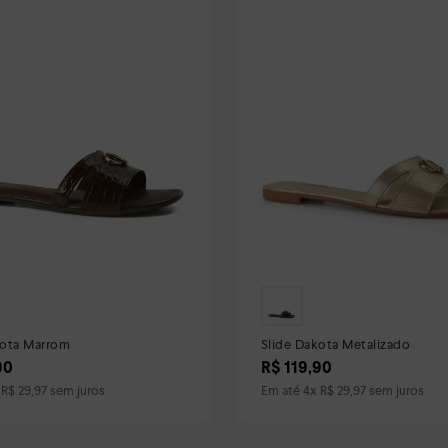
kota Marrom
Slide Dakota Metalizado
90
R$
119
,
90
x
R$
29
,
97
sem juros
Em até
4
x
R$
29
,
97
sem juros