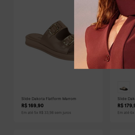
Slide Dakota Flatform Marrom
Slide Da
R$
169
,
90
R$
179
,
Em até
5
x
R$
33
,
98
sem juros
Em até
6