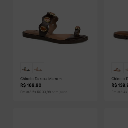
Chinelo Dakota Marrom
Chinelo 
R$
169
,
90
R$
139
,
Em até
5
x
R$
33
,
98
sem juros
Em até
4