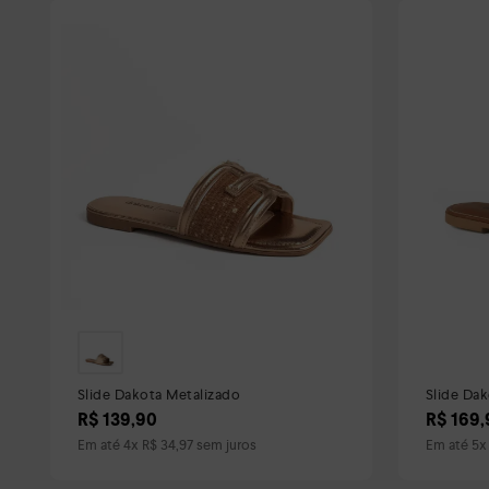
Slide Dakota Metalizado
Slide Da
R$
139
,
90
R$
169
,
Em até
4
x
R$
34
,
97
sem juros
Em até
5