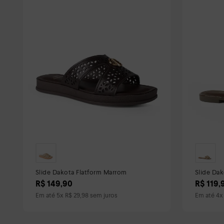
Slide Dakota Flatform Marrom
Slide Da
R$
149
,
90
R$
119
,
Em até
5
x
R$
29
,
98
sem juros
Em até
4