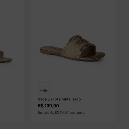
Slide Dakota Metalizado
R$
139
,
90
Em até
4
x
R$
34
,
97
sem juros