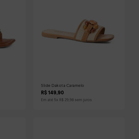
Slide Dakota Caramelo
R$
149
,
90
Em até
5
x
R$
29
,
98
sem juros