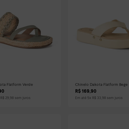
ota Flatform Verde
Chinelo Dakota Flatform Bege
90
R$
169
,
90
x
R$
29
,
98
sem juros
Em até
5
x
R$
33
,
98
sem juros