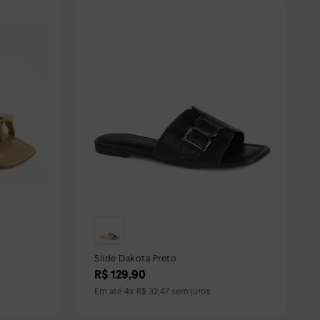
Slide Dakota Preto
R$
129
,
90
Em até
4
x
R$
32
,
47
sem juros