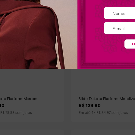
E
kota Flatform Marrom
Slide Dakota Flatform Metaliz
90
R$
139
,
90
x
R$
29
,
98
sem juros
Em até
4
x
R$
34
,
97
sem juros