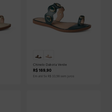
Chinelo Dakota Verde
R$
169
,
90
Em até
5
x
R$
33
,
98
sem juros