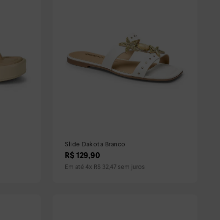
Slide Dakota Branco
R$
129
,
90
Em até
4
x
R$
32
,
47
sem juros