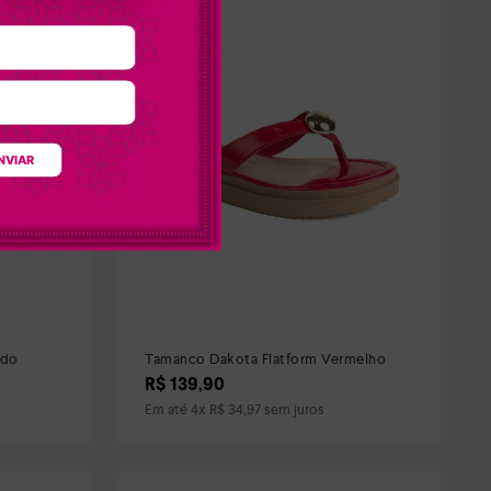
NVIAR
ado
Tamanco Dakota Flatform Vermelho
R$
139
,
90
Em até
4
x
R$
34
,
97
sem juros