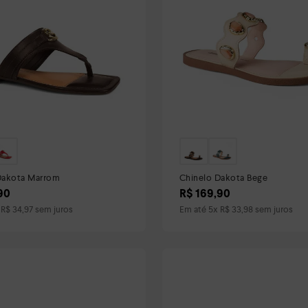
Dakota Marrom
Chinelo Dakota Bege
90
R$
169
,
90
x
R$
34
,
97
sem juros
Em até
5
x
R$
33
,
98
sem juros