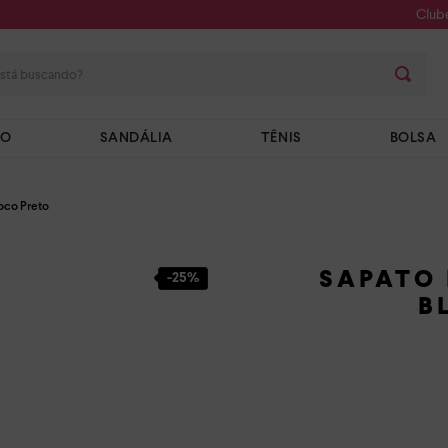
Club
stá buscando?
TO
SANDÁLIA
TÊNIS
BOLSA
loco Preto
SAPATO
-
25%
B