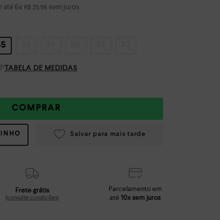
 até
6
x
sem juros.
R$
29
,
98
35
36
37
38
39
40
TABELA DE MEDIDAS
COMPRAR
RINHO
Parcelamento em
Frete grátis
até
10x sem juros
(consulte condições)