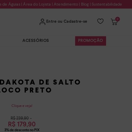
e de Águias
|
Área do Lojista
|
Atendimento
|
Blog
|
Sustentabilidade
0
Entre ou Cadastre-se
ACESSÓRIOS
PROMOÇÃO
 DAKOTA DE SALTO
LOCO PRETO
Clique e veja!
R$
239
,
90
R$
179
,
90