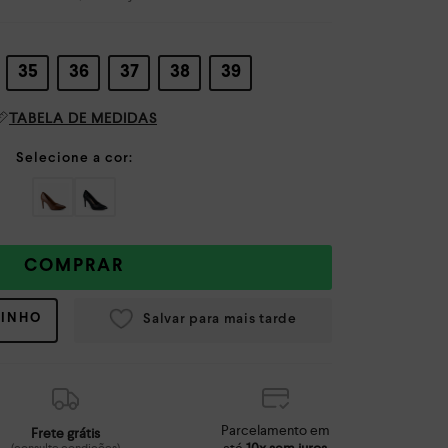
35
36
37
38
39
TABELA DE MEDIDAS
COMPRAR
RINHO
Parcelamento em
Frete grátis
até
10x sem juros