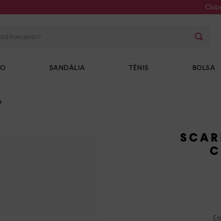
Club
stá buscando?
TO
SANDÁLIA
TÊNIS
BOLSA
e
SCAR
C
Em