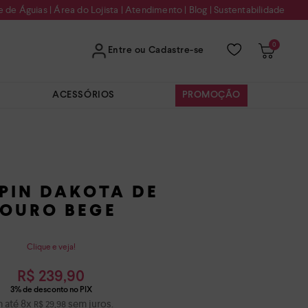
e de Águias
|
Área do Lojista
|
Atendimento
|
Blog
|
Sustentabilidade
0
Entre ou Cadastre-se
ACESSÓRIOS
PROMOÇÃO
PIN DAKOTA DE
OURO BEGE
Clique e veja!
R$
239
,
90
 até
8
x
sem juros.
R$
29
,
98