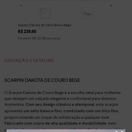
Sapato Dakota de Salto Bloco Bege
R$
239
,
90
R$
29
,
98
Em até
8
x
sem juros
DESCRIÇÃO E DETALHES
SCARPIN DAKOTA DE COURO BEGE
O Scarpin Dakota de Couro Bege é a escolha ideal para mulheres
que desejam um calçado elegante e confortável para diversos
momentos.
, este scarpin
Com seu design clássico e atemporal
apresenta
,
um salto baixo e fino, combinado com um bico fino
proporcionando um toque de sofisticação a qualquer look.
, este
Fabricado com couro de alta qualidade e durabilidade
calçado não apenas oferece uma aparência refinada, mas também