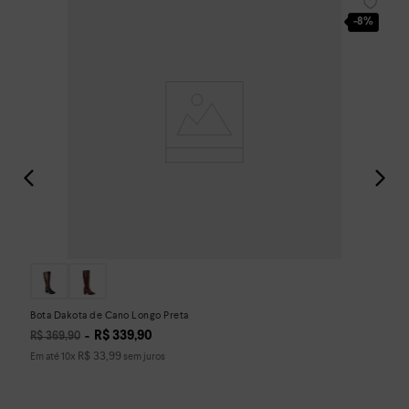
-
8%
Bota Dakota de Cano Longo Preta
R$
339
,
90
R$
369
,
90
R$
33
,
99
Em até
10
x
sem juros