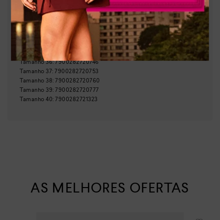
Indústria Brasileira
64039990
NCM:
GTIN:
Tamanho
33
:
7900282721316
Tamanho
34
:
7900282720722
Tamanho
35
:
7900282720739
Tamanho
36
:
7900282720746
Tamanho
37
:
7900282720753
Tamanho
38
:
7900282720760
Tamanho
39
:
7900282720777
Tamanho
40
:
7900282721323
AS MELHORES OFERTAS