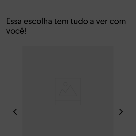
Essa escolha tem tudo a ver com
você!
Sca
R$
Em 