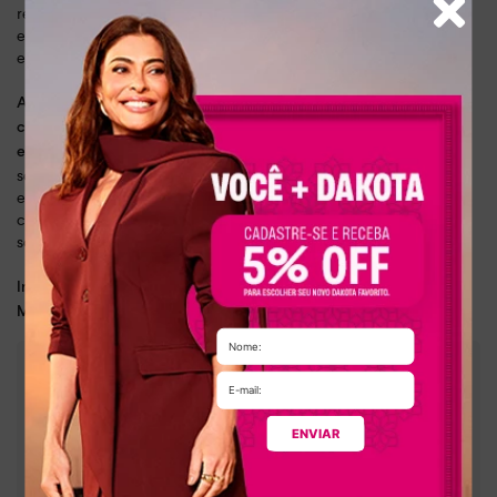
resistência para enfrentar o uso diário. Seja para o dia a dia no
escritório, momentos de lazer ou até mesmo uma noite na balada,
este scarpin é versátil e se adapta a diferentes situações.
Além de seu visual elegante, o scarpin Dakota também prioriza o
conforto, graças ao salto de 5,50 cm, que proporciona um
Se você busca um
equilíbrio perfeito entre estilo e bem-estar.
scarpin de qualidade, durabilidade e moda em um calçado único,
este modelo é a escolha perfeita para elevar seu visual e garantir
confiança em cada passo. Deixe sua personalidade brilhar com o
scarpin Dakota, um clássico que nunca sai de moda.
Dia a dia, lazer
Indicado para:
Couro legítimo
Material:
:
5,50 cm
Altura do salto
:
Bege
Cor
ENVIAR
:
G9381-00018
Referência
Brasil
País de origem: