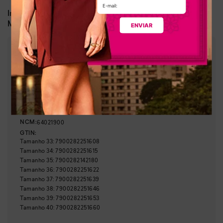
Dia a dia, lazer
Indicado para:
Sintético e tecido
Material:
ENVIAR
:
1,50 cm
Altura da sola
:
Multicolor
Cor
:
D0971-00001
Referência
Brasil
País de origem:
Indústria Brasileira
64021900
NCM:
GTIN:
Tamanho
33
:
7900282251608
Tamanho
34
:
7900282251615
Tamanho
35
:
7900282142180
Tamanho
36
:
7900282251622
Tamanho
37
:
7900282251639
Tamanho
38
:
7900282251646
Tamanho
39
:
7900282251653
Tamanho
40
:
7900282251660