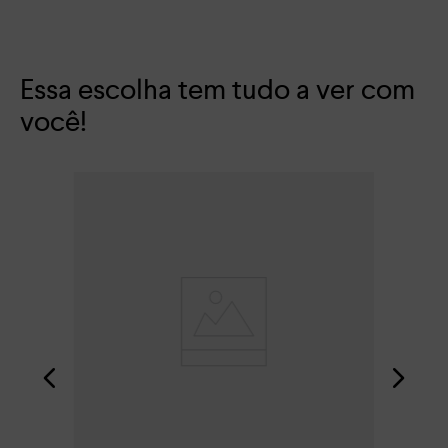
Essa escolha tem tudo a ver com
você!
Tên
R$
Em 