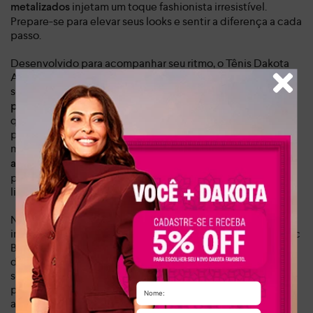
injetam um toque fashionista irresistível.
metalizados
Prepare-se para elevar seus looks e sentir a diferença a cada
passo.
Desenvolvido para acompanhar seu ritmo, o Tênis Dakota
Athletic é versátil e ideal para diversas ocasiões, desde
seus compromissos diários até momentos de lazer.
Leve,
, enquanto sua
de alta
pesa 0,826 kg
sola de 3,8 cm em EVA
qualidade garante uma pisada leve e macia,
proporcionando o bem-estar que seus pés merecem,
mesmo após longas horas de uso.
Sinta a segurança e o
,
amortecimento que impulsionam suas atividades
permitindo que você desfrute cada momento com total
liberdade.
Não perca a oportunidade de adicionar este item
indispensável ao seu guarda-roupa. O Tênis Dakota Athletic
Branco não é apenas um calçado, é um convite a um estilo
de vida dinâmico e cheio de personalidade. Garanta já o
seu e experimente a combinação perfeita entre
performance e tendência, que te fará brilhar em qualquer
ambiente.