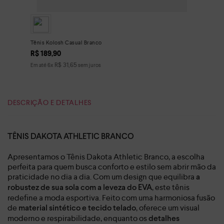
Tênis Kolosh Casual Branco
R$
189
,
90
R$
31
,
65
Em até
6
x
sem juros
DESCRIÇÃO E DETALHES
TÊNIS DAKOTA ATHLETIC BRANCO
Apresentamos o Tênis Dakota Athletic Branco, a escolha
perfeita para quem busca conforto e estilo sem abrir mão da
praticidade no dia a dia. Com um design que equilibra
a
, este tênis
robustez de sua sola com a leveza do EVA
redefine a moda esportiva. Feito com uma harmoniosa fusão
de
, oferece um visual
material sintético e tecido telado
moderno e respirabilidade, enquanto os
detalhes