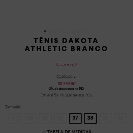
TÊNIS DAKOTA
ATHLETIC BRANCO
Clique e veja!
R$
299
,
90
R$
279
,
90
Em até
9
x
sem juros.
R$
31
,
10
Tamanho
33
34
35
36
37
38
39
40
TABELA DE MEDIDAS