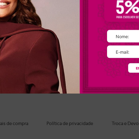
Calçados Dakota: seu estilo, suas regras!
titude, complementando looks streetwear, com destaque para o
tênis Dak
que invadiram as passarelas.
lto bloco.
Quer chamar a atenção para um look icônico? Então, aposte na
fashion.
minou os calçados, destacando-se nos variados modelos de
sandálias Dako
os os nossos
sapatos femininos
são fabricados com materiais de alta qual
E
Onde comprar sapatos Dakota?
sico ao moderno, na nossa loja online você encontra os
calçados Dakota
per
os os itens e aproveite nossas condições de pagamento e frete grátis par
ais de compra
Política de privacidade
Troca e Devo