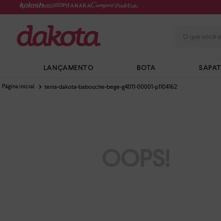
O que você e
LANÇAMENTO
BOTA
SAPA
tenis-dakota-babouche-bege-g4011-00001-p1104162
OOPS!