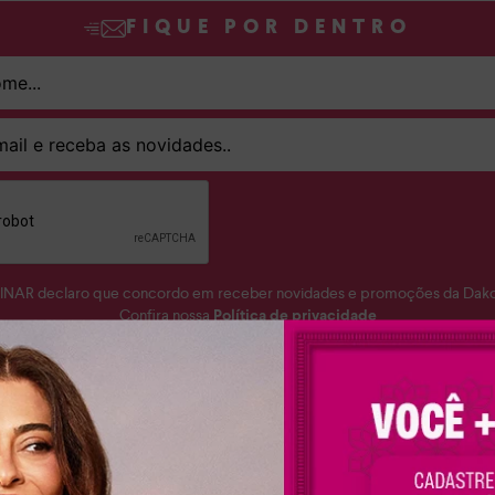
FIQUE POR DENTRO
SINAR declaro que concordo em receber novidades e promoções da Dakot
Confira nossa
Política de privacidade
ASSINAR
aixonada por sapatos femininos? A Dakota te ajuda a encontrar o seu mat
nino perfeito para você. Conheça a nossa coleção completa e apaixone-se
 despojados, versáteis e muito confortáveis para você arrasar em qualquer