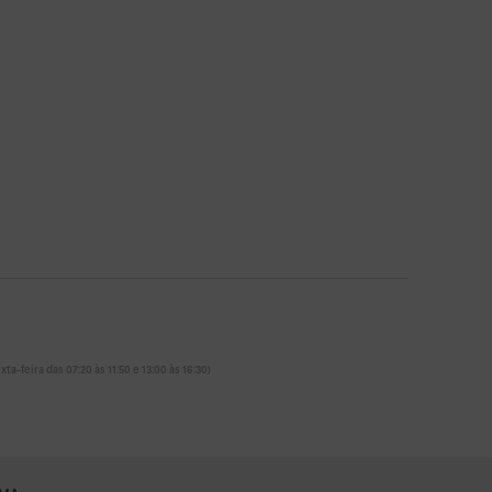
ta-feira das 07:20 às 11:50 e 13:00 às 16:30)