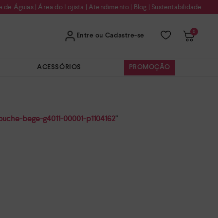
e de Águias
|
Área do Lojista
|
Atendimento
|
Blog
|
Sustentabilidade
0
Entre ou Cadastre-se
ACESSÓRIOS
PROMOÇÃO
ouche-bege-g4011-00001-p1104162
"