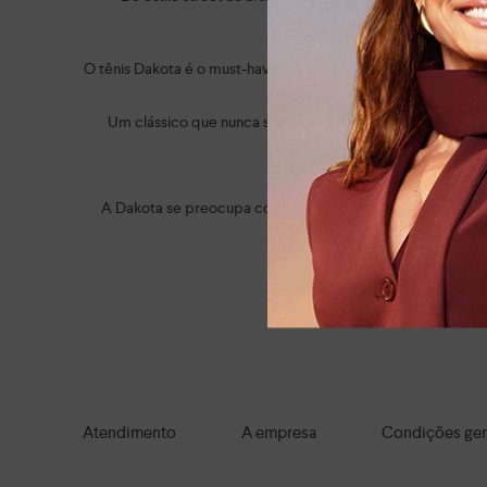
O tênis Dakota é o must-have do momento! Eles esbanjam a
Um clássico que nunca sai de moda é a
sandália Dakota sa
A trend animal print também do
A Dakota se preocupa com o seu bem-estar. Por isso, tod
Do casual ao social e do clás
Navegue por tod
Atendimento
A empresa
Condições ger