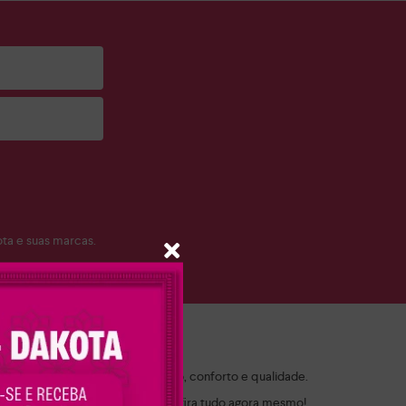
a e suas marcas.
ch!
 por modelos que combinam estilo, conforto e qualidade.
 ocasião. Navegue pelo site e confira tudo agora mesmo!