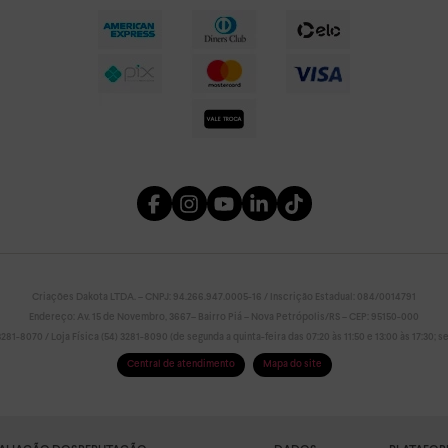
Criações Dakota LTDA. – CNPJ: 94.266.947.0005-16 / Inscrição Estadual: 084/0014791
Endereço: Av. 15 de Novembro, 3667– Bairro Piá – Nova Petrópolis/RS – CEP: 95150-000
81-8070 / Loja Física (54) 3281-8090 (de segunda a quinta-feira das 07:20 às 11:50 e 13:00 às 17:30; sex
Central de atendimento
Mapa do site