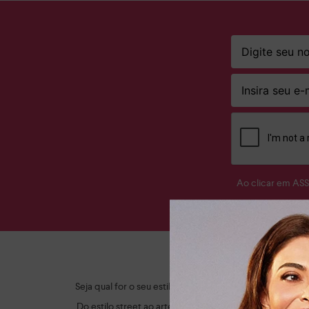
Ao clicar em AS
Ap
Seja qual for o seu estilo, a Dakota tem o sapato femi
Do estilo street ao artesanal, criamos itens modernos,