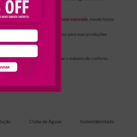
ota flatform feminino
e o
tênis Dakota tratorado,
trends fortes
s pedrarias que trazem mais glamour para suas produções
ta
para agradar a todos os estilos.
idade e pensados para proporcionar o máximo de conforto.
NVIAR
feitos para qualquer ocasião.
a todo o Brasil!
lução
Clube de Águias
Sustentabilidade