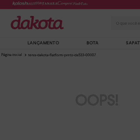
O que você e
LANÇAMENTO
BOTA
SAPA
tenis-dakota-flatform-preto-da533-00007
OOPS!