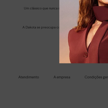
Um clássico que nunca sai de moda é a
sandália Dakota sa
A trend animal print também do
A Dakota se preocupa com o seu bem-estar. Por isso, tod
Do casual ao social e do clás
Navegue por tod
Atendimento
A empresa
Condições ger