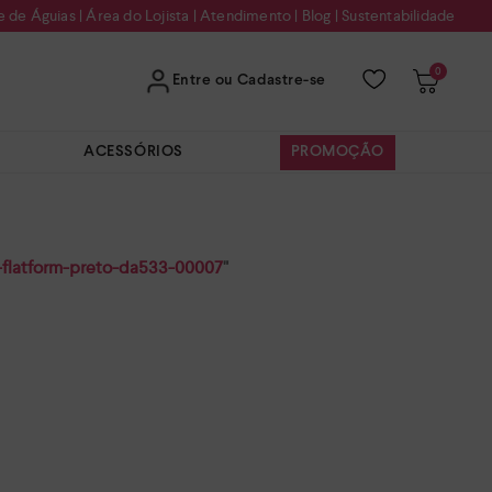
e de Águias
|
Área do Lojista
|
Atendimento
|
Blog
|
Sustentabilidade
0
Entre ou Cadastre-se
ACESSÓRIOS
PROMOÇÃO
-flatform-preto-da533-00007
"