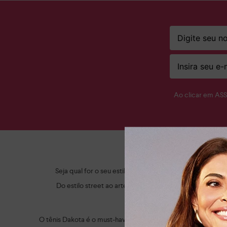
Ao clicar em AS
Ap
Seja qual for o seu estilo, a Dakota tem o sapato femi
Do estilo street ao artesanal, criamos itens modernos,
O tênis Dakota é o must-have do momento! Eles esbanjam a