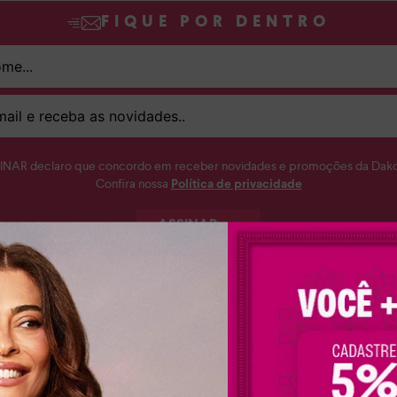
FIQUE POR DENTRO
SINAR declaro que concordo em receber novidades e promoções da Dakot
Confira nossa
Política de privacidade
ASSINAR
aixonada por sapatos femininos? A Dakota te ajuda a encontrar o seu mat
nino perfeito para você. Conheça a nossa coleção completa e apaixone-se
 despojados, versáteis e muito confortáveis para você arrasar em qualquer
Calçados Dakota: seu estilo, suas regras!
titude, complementando looks streetwear, com destaque para o
tênis Dak