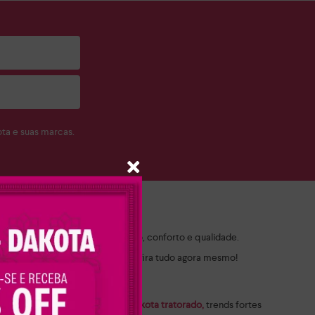
a e suas marcas.
ch!
 por modelos que combinam estilo, conforto e qualidade.
 ocasião. Navegue pelo site e confira tudo agora mesmo!
ota flatform feminino
e o
tênis Dakota tratorado,
trends fortes