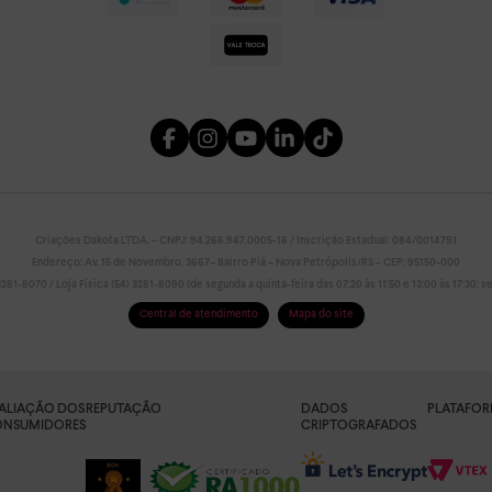
Criações Dakota LTDA. – CNPJ: 94.266.947.0005-16 / Inscrição Estadual: 084/0014791
Endereço: Av. 15 de Novembro, 3667– Bairro Piá – Nova Petrópolis/RS – CEP: 95150-000
81-8070 / Loja Física (54) 3281-8090 (de segunda a quinta-feira das 07:20 às 11:50 e 13:00 às 17:30; sex
Central de atendimento
Mapa do site
ALIAÇÃO DOS
REPUTAÇÃO
DADOS
PLATAFO
NSUMIDORES
CRIPTOGRAFADOS