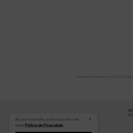
Atendimento telefônico Loja Virtual: (54) 32
AV
CO
x
Ao usar nosso site, você concorda com
nossa
Política de Privacidade
.