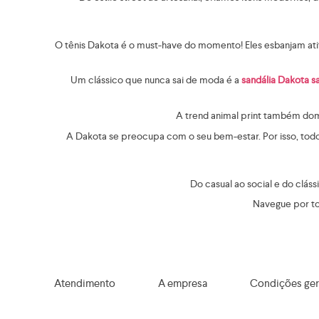
O tênis Dakota é o must-have do momento! Eles esbanjam a
Um clássico que nunca sai de moda é a
sandália Dakota sa
A trend animal print também do
A Dakota se preocupa com o seu bem-estar. Por isso, tod
Do casual ao social e do clás
Navegue por tod
Atendimento
A empresa
Condições ger