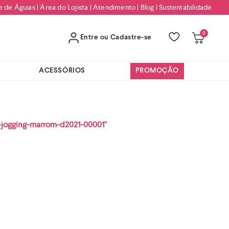
e de Águias
|
Área do Lojista
|
Atendimento
|
Blog
|
Sustentabilidade
0
Entre ou Cadastre-se
ACESSÓRIOS
PROMOÇÃO
-jogging-marrom-d2021-00001
"