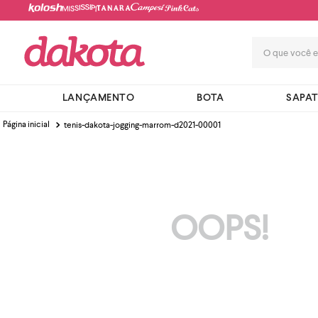
O que você e
LANÇAMENTO
BOTA
SAPA
tenis-dakota-jogging-marrom-d2021-00001
OOPS!