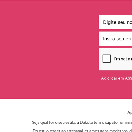
Ao clicar em AS
Ap
Seja qual for o seu estilo, a Dakota tem o sapato femi
Do estilo street ao artesanal, criamos itens modernos,