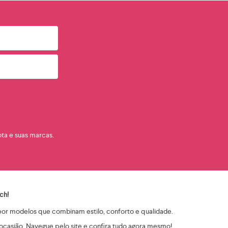
a e suas marcas.
ch!
 por modelos que combinam estilo, conforto e qualidade.
 ocasião. Navegue pelo site e confira tudo agora mesmo!