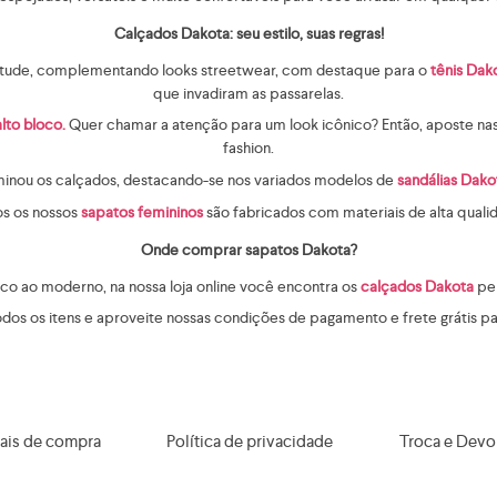
Calçados Dakota: seu estilo, suas regras!
titude, complementando looks streetwear, com destaque para o
tênis Dak
que invadiram as passarelas.
lto bloco.
Quer chamar a atenção para um look icônico? Então, aposte na
fashion.
minou os calçados, destacando-se nos variados modelos de
sandálias Dako
os os nossos
sapatos femininos
são fabricados com materiais de alta qual
Onde comprar sapatos Dakota?
sico ao moderno, na nossa loja online você encontra os
calçados Dakota
per
os os itens e aproveite nossas condições de pagamento e frete grátis par
ais de compra
Política de privacidade
Troca e Devo