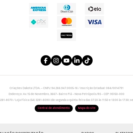
Criações Dakota LTDA. – CNPJ: 94.266.947.0005-16 / Inscrição Estadual: 084/0014791
Endereço: Av. 15 de Novembro, 3667– Bairro Piá – Nova Petrópolis/RS – CEP: 95150-000
81-8070 / Loja Física (54) 3281-8090 (de segunda a quinta-feira das 07:20 às 11:50 e 13:00 às 17:30; sex
Central de atendimento
Mapa do site