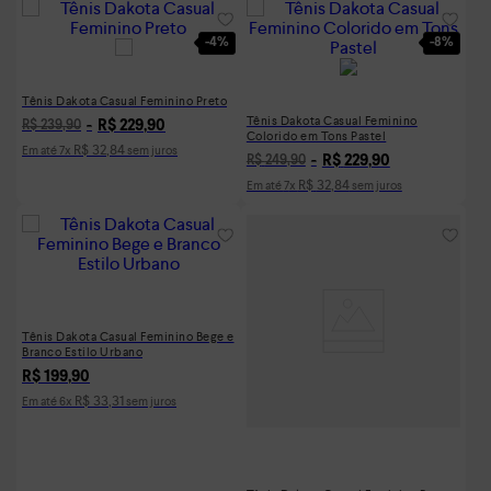
-
4%
-
8%
Tênis Dakota Casual Feminino Preto
Tênis Dakota Casual Feminino
R$
229
,
90
R$
239
,
90
Colorido em Tons Pastel
R$
32
,
84
Em até
7
x
sem juros
R$
229
,
90
R$
249
,
90
R$
32
,
84
Em até
7
x
sem juros
Tênis Dakota Casual Feminino Bege e
Branco Estilo Urbano
R$
199
,
90
R$
33
,
31
Em até
6
x
sem juros