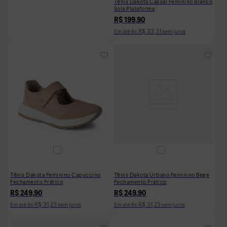
Tênis Dakota Casual Feminino Branco
Sola Plataforma
R$
199
,
90
R$
33
,
31
Em até
6
x
sem juros
Tênis Dakota Feminino Capuccino
Tênis Dakota Urbano Feminino Bege
Fechamento Prático
Fechamento Prático
R$
249
,
90
R$
249
,
90
R$
31
,
23
R$
31
,
23
Em até
8
x
sem juros
Em até
8
x
sem juros