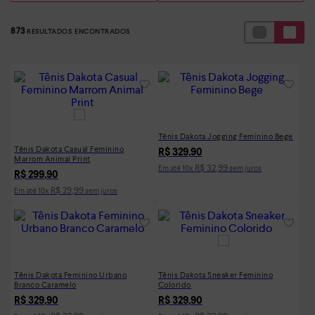
873
Tênis Dakota Jogging Feminino Bege
Tênis Dakota Casual Feminino
R$
329
,
90
Marrom Animal Print
R$
32
,
99
Em até
10
x
sem juros
R$
299
,
90
R$
29
,
99
Em até
10
x
sem juros
Tênis Dakota Feminino Urbano
Tênis Dakota Sneaker Feminino
Branco Caramelo
Colorido
R$
329
,
90
R$
329
,
90