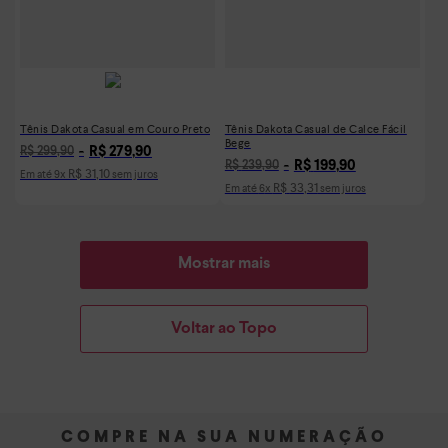
Tênis Dakota Casual em Couro Preto
Tênis Dakota Casual de Calce Fácil
Bege
R$
279
,
90
R$
299
,
90
R$
199
,
90
R$
239
,
90
R$
31
,
10
Em até
9
x
sem juros
R$
33
,
31
Em até
6
x
sem juros
Mostrar mais
Voltar ao Topo