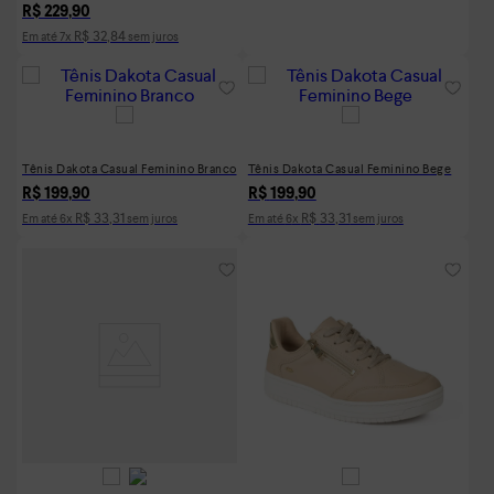
R$
229
,
90
R$
32
,
84
Em até
7
x
sem juros
Tênis Dakota Casual Feminino Branco
Tênis Dakota Casual Feminino Bege
R$
199
,
90
R$
199
,
90
R$
33
,
31
R$
33
,
31
Em até
6
x
sem juros
Em até
6
x
sem juros