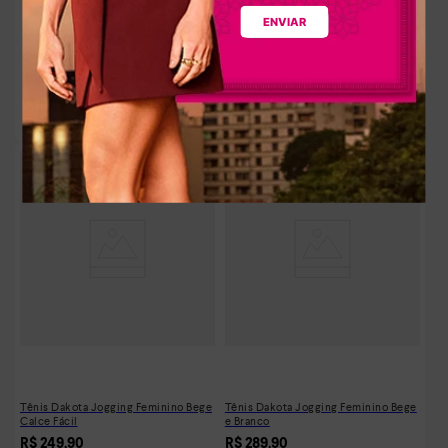
ENVIAR
Tênis Dakota Feminino Urbano Bege
R$
289
,
90
R$
32
,
21
Em até
9
x
sem juros
Tênis Dakota Jogging Feminino Bege
Tênis Dakota Jogging Feminino Bege
Calce Fácil
e Branco
R$
249
,
90
R$
289
,
90