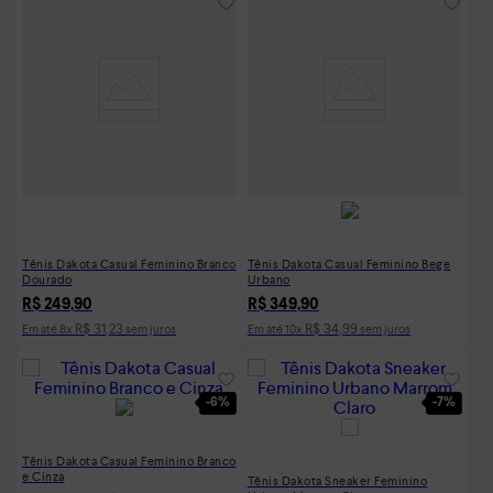
Tênis Dakota Casual Feminino Branco
Tênis Dakota Casual Feminino Bege
Dourado
Urbano
R$
249
,
90
R$
349
,
90
R$
31
,
23
R$
34
,
99
Em até
8
x
sem juros
Em até
10
x
sem juros
-
6%
-
7%
Tênis Dakota Casual Feminino Branco
e Cinza
Tênis Dakota Sneaker Feminino