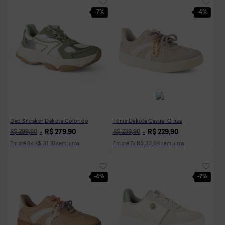
-
7%
-
4%
Dad Sneaker Dakota Colorido
Tênis Dakota Casual Cinza
R$
279
,
90
R$
229
,
90
R$
299
,
90
R$
239
,
90
R$
31
,
10
R$
32
,
84
Em até
9
x
sem juros
Em até
7
x
sem juros
-
4%
-
7%