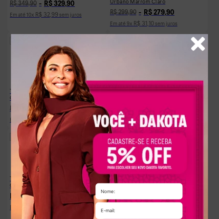
Urbano Marrom Claro
R$
329
,
90
R$
349
,
90
R$
279
,
90
R$
299
,
90
R$
32
,
99
Em até
10
x
sem juros
R$
31
,
10
Em até
9
x
sem juros
-
7%
-
9%
Tênis Dakota Sneaker Feminino
Tênis Dakota Sneaker Feminino
Confortável Bege e Rosa
Urbano Branco e Cinza
R$
279
,
90
R$
299
,
90
R$
299
,
90
R$
329
,
90
R$
31
,
10
R$
29
,
99
Em até
9
x
sem juros
Em até
10
x
sem juros
Tênis Dakota Urbano Feminino
Colorido
R$
289
,
90
R$
32
,
21
Em até
9
x
sem juros