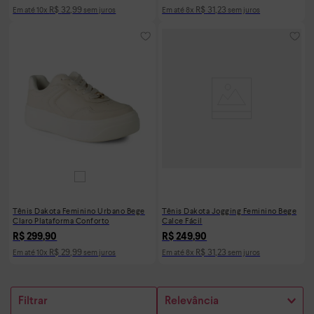
R$
32
,
99
R$
31
,
23
Em até
10
x
sem juros
Em até
8
x
sem juros
Tênis Dakota Feminino Urbano Bege
Tênis Dakota Jogging Feminino Bege
Claro Plataforma Conforto
Calce Fácil
R$
299
,
90
R$
249
,
90
R$
29
,
99
R$
31
,
23
Em até
10
x
sem juros
Em até
8
x
sem juros
Filtrar
Relevância