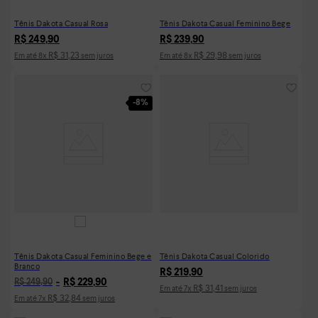
Tênis Dakota Casual Rosa
Tênis Dakota Casual Feminino Bege
R$
249
,
90
R$
239
,
90
R$
31
,
23
R$
29
,
98
Em até
8
x
sem juros
Em até
8
x
sem juros
-
8%
Tênis Dakota Casual Feminino Bege e
Tênis Dakota Casual Colorido
Branco
R$
219
,
90
R$
229
,
90
R$
249
,
90
R$
31
,
41
Em até
7
x
sem juros
R$
32
,
84
Em até
7
x
sem juros