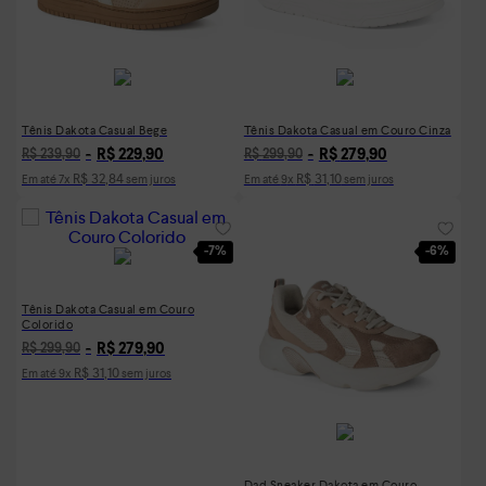
Tênis Dakota Casual Bege
Tênis Dakota Casual em Couro Cinza
R$
229
,
90
R$
279
,
90
R$
239
,
90
R$
299
,
90
R$
32
,
84
R$
31
,
10
Em até
7
x
sem juros
Em até
9
x
sem juros
-
7%
-
6%
Tênis Dakota Casual em Couro
Colorido
R$
279
,
90
R$
299
,
90
R$
31
,
10
Em até
9
x
sem juros
Dad Sneaker Dakota em Couro