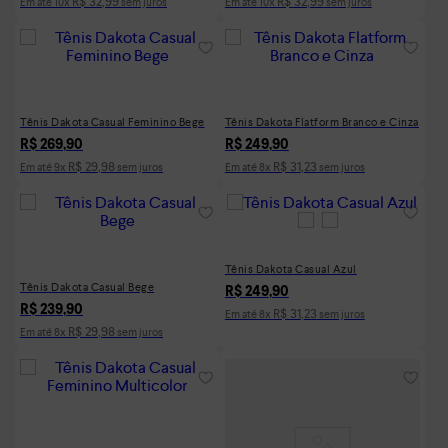
R$
32
,
99
R$
32
,
99
Em até
10
x
sem juros
Em até
10
x
sem juros
Tênis Dakota Casual Feminino Bege
Tênis Dakota Flatform Branco e Cinza
R$
269
,
90
R$
249
,
90
R$
29
,
98
R$
31
,
23
Em até
9
x
sem juros
Em até
8
x
sem juros
Tênis Dakota Casual Azul
Tênis Dakota Casual Bege
R$
249
,
90
R$
239
,
90
R$
31
,
23
Em até
8
x
sem juros
R$
29
,
98
Em até
8
x
sem juros