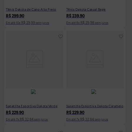
Tênis Dakota de Cano Alto Preto
Tênis Dakota Casual Bege
R$
299
,
90
R$
239
,
90
R$
29
,
99
R$
29
,
98
Em até
10
x
sem juros
Em até
8
x
sem juros
Sapatilha Esportiva Dakota Verde
Sapatilha Esportiva Dakota Caramelo
R$
229
,
90
R$
229
,
90
R$
32
,
84
R$
32
,
84
Em até
7
x
sem juros
Em até
7
x
sem juros