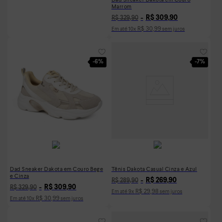
Marrom
R$
309
,
90
R$
329
,
90
R$
30
,
99
Em até
10
x
sem juros
-
6%
-
7%
Dad Sneaker Dakota em Couro Bege
Tênis Dakota Casual Cinza e Azul
e Cinza
R$
269
,
90
R$
289
,
90
R$
309
,
90
R$
329
,
90
R$
29
,
98
Em até
9
x
sem juros
R$
30
,
99
Em até
10
x
sem juros