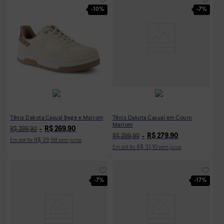
-
10%
-
7%
Tênis Dakota Casual Bege e Marrom
Tênis Dakota Casual em Couro
Marrom
R$
269
,
90
R$
299
,
90
R$
279
,
90
R$
299
,
90
R$
29
,
98
Em até
9
x
sem juros
R$
31
,
10
Em até
9
x
sem juros
-
7%
-
17%