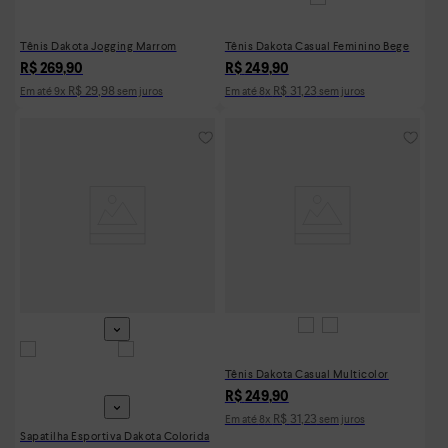
Tênis Dakota Jogging Marrom
Tênis Dakota Casual Feminino Bege
R$
269
,
90
R$
249
,
90
R$
29
,
98
R$
31
,
23
Em até
9
x
sem juros
Em até
8
x
sem juros
Tênis Dakota Casual Multicolor
R$
249
,
90
R$
31
,
23
Em até
8
x
sem juros
Sapatilha Esportiva Dakota Colorida