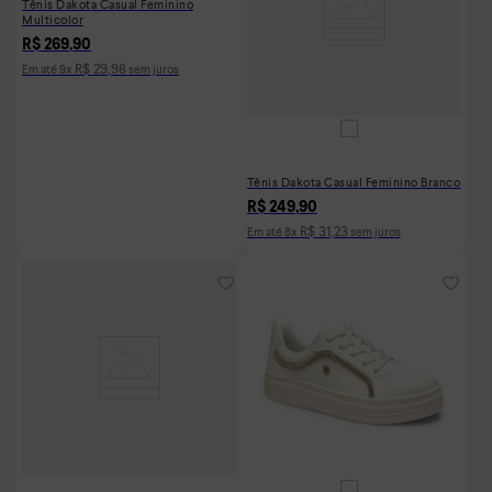
Tênis Dakota Casual Feminino
Multicolor
R$
269
,
90
R$
29
,
98
Em até
9
x
sem juros
Tênis Dakota Casual Feminino Branco
R$
249
,
90
R$
31
,
23
Em até
8
x
sem juros