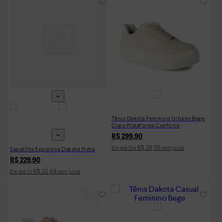
Tênis Dakota Feminino Urbano Bege
Claro Plataforma Conforto
R$
299
,
90
R$
29
,
99
Em até
10
x
sem juros
Sapatilha Esportiva Dakota Preta
R$
229
,
90
R$
32
,
84
Em até
7
x
sem juros