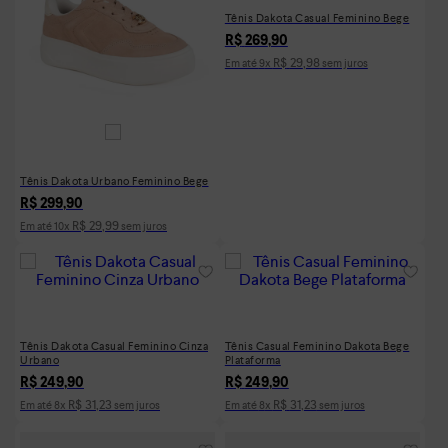
Tênis Dakota Casual Feminino Bege
R$
269
,
90
R$
29
,
98
Em até
9
x
sem juros
Tênis Dakota Urbano Feminino Bege
R$
299
,
90
R$
29
,
99
Em até
10
x
sem juros
Tênis Dakota Casual Feminino Cinza
Tênis Casual Feminino Dakota Bege
Urbano
Plataforma
R$
249
,
90
R$
249
,
90
R$
31
,
23
R$
31
,
23
Em até
8
x
sem juros
Em até
8
x
sem juros