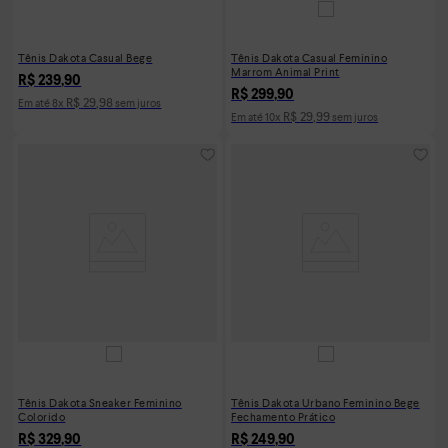
Tênis Dakota Casual Bege
Tênis Dakota Casual Feminino
Marrom Animal Print
R$
239
,
90
R$
299
,
90
R$
29
,
98
Em até
8
x
sem juros
R$
29
,
99
Em até
10
x
sem juros
Tênis Dakota Sneaker Feminino
Tênis Dakota Urbano Feminino Bege
Colorido
Fechamento Prático
R$
329
,
90
R$
249
,
90