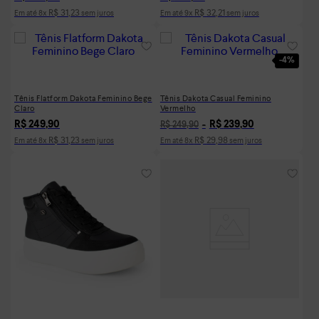
R$
31
,
23
R$
32
,
21
Em até
8
x
sem juros
Em até
9
x
sem juros
-
4%
Tênis Flatform Dakota Feminino Bege
Tênis Dakota Casual Feminino
Claro
Vermelho
R$
249
,
90
R$
239
,
90
R$
249
,
90
R$
31
,
23
R$
29
,
98
Em até
8
x
sem juros
Em até
8
x
sem juros